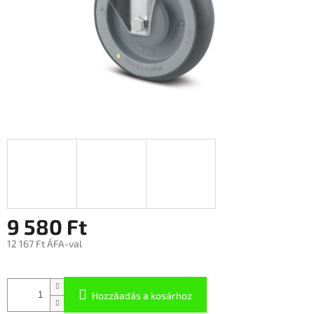
9 580 Ft
12 167 Ft ÁFA-val
Hozzáadás a kosárhoz