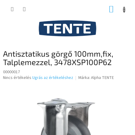
Ugrás
KOSÁR
a
fő
tartalomhoz
Antisztatikus görgő 100mm,fix,
Talplemezzel, 3478XSP100P62
00000017
A
Nincs értékelés
Ugrás az értékeléshez
Márka:
Alpha TENTE
termék
átlagos
értékelése
5-
ből
0,0
csillag.