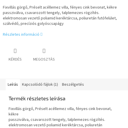
Fixvillás görgő, Préselt acéllemez villa, fényes cink bevonat, kékre
passziválva, csavarozott tengely, talplemezes rögzítés.
elektromosan vezető poliamid keréktárcsa, poliuretán futófelület,
szálvédő, precíziós golyóscsapágy
Részletes információ
KÉRDÉS
MEGOSZTÁS
Leírás
Kapcsolódó fájlok (1)
Beszélgetés
Termék részletes leírása
Fixvillás görgő, Préselt acéllemez villa, fényes cink bevonat,
kékre
passziválva, csavarozott tengely, talplemezes rögzítés.
elektromosan vezető poliamid keréktárcsa, poliuretán