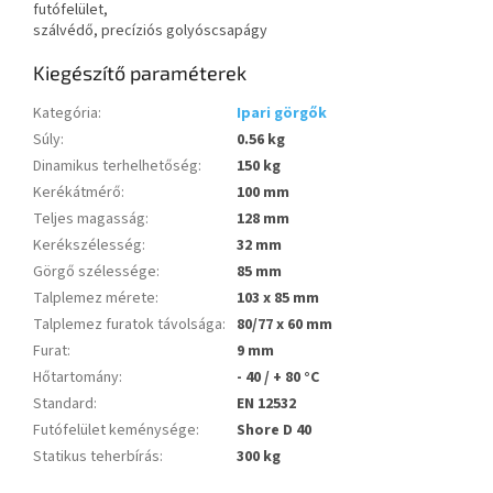
futófelület,
szálvédő, precíziós golyóscsapágy
Kiegészítő paraméterek
Kategória
:
Ipari görgők
Súly
:
0.56 kg
Dinamikus terhelhetőség
:
150 kg
Kerékátmérő
:
100 mm
Teljes magasság
:
128 mm
Kerékszélesség
:
32 mm
Görgő szélessége
:
85 mm
Talplemez mérete
:
103 x 85 mm
Talplemez furatok távolsága
:
80/77 x 60 mm
Furat
:
9 mm
Hőtartomány
:
- 40 / + 80 °C
Standard
:
EN 12532
Futófelület keménysége
:
Shore D 40
Statikus teherbírás
:
300 kg