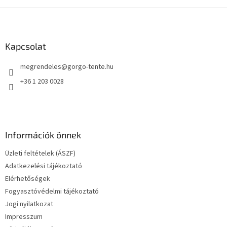
L
á
b
l
Kapcsolat
é
megrendeles
@
gorgo-tente.hu
c
+36 1 203 0028
Információk önnek
Üzleti feltételek (ÁSZF)
Adatkezelési tájékoztató
Elérhetőségek
Fogyasztóvédelmi tájékoztató
Jogi nyilatkozat
Impresszum