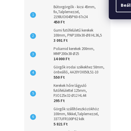
Beál
Bútorgörgők - kicsi 45mm,
fix,Talplemezzel,
2198UOI045P60-67x24
450 Ft
Gumi futófelületű kerekek
100mm, PNP100x30-Ø8 HL36,5
3 091 Ft
Poliamid kerekek 200mm,
MMP200x38-Ø25
14 000 Ft
Görgők irodai székekhez 50mm,
önbeálló, AA20YOI050L51-10
550 Ft
Kerekek hőre lágyuló
futófelülettel 125mm,
PJO125x32-Ø12 HL44
295 Ft
Görgők szállítóeszközökhöz
100mm, fékkel,Talplemezzel,
3377UFR100P62 kék
5 821 Ft