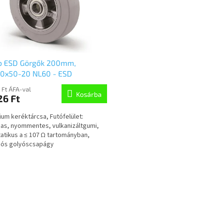
b ESD Görgők 200mm,
00x50-20 NL60 - ESD
 Ft ÁFA-val
Kosárba
26 Ft
ium keréktárcsa, Futófelület:
as, nyommentes, vulkanizáltgumi,
tatikus a ≤ 107 Ω tartományban,
iós golyóscsapágy
L
i
s
t
a
i