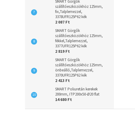
SMART Görgők
szállítóeszközökhöz 125mm,
fix,Talplemezzel,
3378UFR125P62 kék
2 087 Ft
SMART Görgők
szállítóeszközökhöz 125mm,
fékkel,Talplemezzel,
3377UFR125P62 kék
2 819 Ft
SMART Görgők
szállítóeszközökhöz 125mm,
önbeálló,Talplemezzel,
3370UFR125P62 kék
2 413 Ft
SMART Poliuretán kerekek
200mm, ITP200x50-Ø20 flat
14 680 Ft
L
á
b
l