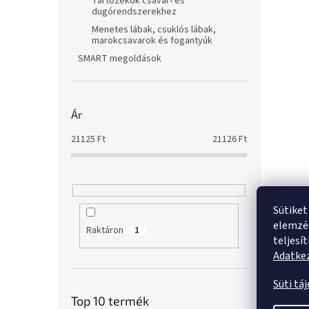
Tartozékok csavar- és
dugórendszerekhez
Menetes lábak, csuklós lábak,
marokcsavarok és fogantyúk
SMART megoldások
Ár
21125
Ft
21126
Ft
Sütiket
elemzés
Raktáron
1
teljesí
Adatkez
Süti tá
Top 10 termék