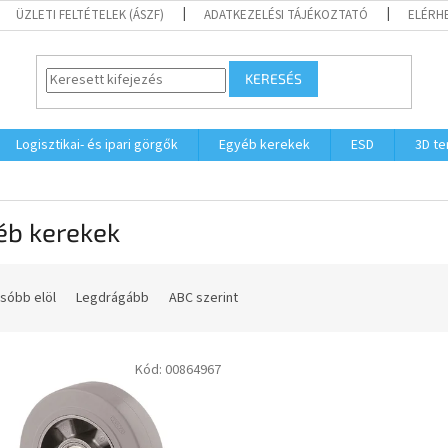
ÜZLETI FELTÉTELEK (ÁSZF)
ADATKEZELÉSI TÁJÉKOZTATÓ
ELÉRH
KERESÉS
Logisztikai- és ipari görgők
Egyéb kerekek
ESD
3D t
éb kerekek
sóbb elöl
Legdrágább
ABC szerint
Kód:
00864967