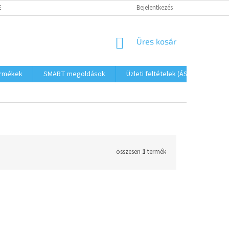
ETŐSÉGEK
FOGYASZTÓVÉDELMI TÁJÉKOZTATÓ
Bejelentkezés
JOGI NYILATKOZAT
KOSÁR
Üres kosár
ermékek
SMART megoldások
Üzleti feltételek (ÁSZF)
Elé
összesen
1
termék