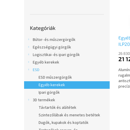
é
r
l
k
e
e
n
k
d
Kategóriák
l
e
Kategóriák
átugrása
i
z
Egyé
s
é
Bútor- és műszergörgők
ILP2
t
s
Egészségügyi görgők
á
e
26 830
Logisztikai- és ipari görgők
j
21 1
Egyéb kerekek
a
Alumín
ESD
rugalm
ESD műszergörgők
antisz
Egyéb kerekek
precíz
Ipari görgők
3D termékek
Távtartók és alátétek
Szintezőlábak és menetes betétek
Dugók, kupakok és koptatók