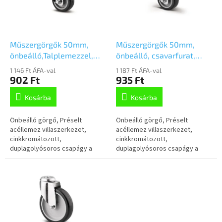
é
d
k
e
e
z
k
é
l
Műszergörgők 50mm,
Műszergörgők 50mm,
s
i
önbeálló,Talplemezzel,
önbeálló, csavarfurat,
e
s
1470PAO050P40
1470PAO050P30-11
1 146 Ft ÁFA-val
1 187 Ft ÁFA-val
t
902 Ft
935 Ft
á
Kosárba
Kosárba
j
a
Önbeálló görgő, Préselt
Önbeálló görgő, Préselt
acéllemez villaszerkezet,
acéllemez villaszerkezet,
cinkkromátozott,
cinkkromátozott,
duplagolyósoros csapágy a
duplagolyósoros csapágy a
nyakban, talplemezes rögzítés.
nyakban, csavarfurat.
Polipropilénkeréktárcsa,
Polipropilén
Poliuretán futófelület,...
keréktárcsa,Poliuretán
futófelület, siklócsapágy