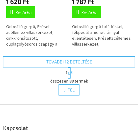
1 620 Ft
1 787 Ft
Kosárba
Kosárba
Önbeálló görgő, Préselt
Önbeálló görgő totálfékkel,
acéllemez villaszerkezet,
fékpedál a menetiránnyal
cinkkromátozott,
ellentétesen, Préseltacéllemez
duplagolyósoros csapágy a
villaszerkezet,
nyakban, talplemezes rögzítés.
cinkkromátozott, dupla
Polipropilénkeréktárcsa,
golyósoros csapágy anyakban,
Poliuretán futófelület,...
csavarfurat. Polipropilén...
TOVÁBBI 12 BETÖLTÉSE
L
1
8
a
L
p
összesen
88
termék
i
o
s
FEL
z
t
á
a
s
L
i
r
á
á
b
n
l
Kapcsolat
y
é
í