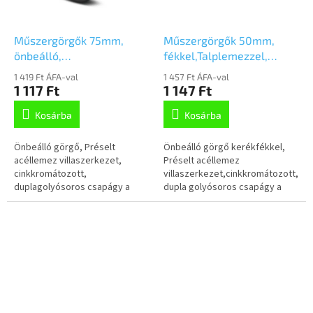
Műszergörgők 75mm,
Műszergörgők 50mm,
önbeálló,
fékkel,Talplemezzel,
csavarfurat,1470PAO075P30-
1475PAO050P40
1 419 Ft ÁFA-val
1 457 Ft ÁFA-val
11
1 117 Ft
1 147 Ft
Kosárba
Kosárba
Önbeálló görgő, Préselt
Önbeálló görgő kerékfékkel,
acéllemez villaszerkezet,
Préselt acéllemez
cinkkromátozott,
villaszerkezet,cinkkromátozott,
duplagolyósoros csapágy a
dupla golyósoros csapágy a
nyakban, csavarfurat.
nyakban, talplemezesrögzítés.
Polipropilén
Polipropilén keréktárcsa,
keréktárcsa,Poliuretán
Poliuretán...
futófelület, siklócsapágy