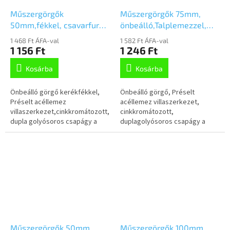
Műszergörgők
Műszergörgők 75mm,
50mm,fékkel, csavarfurat,
önbeálló,Talplemezzel,
1475PAO050P30-11
1470PAO075P40
1 468 Ft ÁFA-val
1 582 Ft ÁFA-val
1 156 Ft
1 246 Ft
Kosárba
Kosárba
Önbeálló görgő kerékfékkel,
Önbeálló görgő, Préselt
Préselt acéllemez
acéllemez villaszerkezet,
villaszerkezet,cinkkromátozott,
cinkkromátozott,
dupla golyósoros csapágy a
duplagolyósoros csapágy a
nyakban,
nyakban, talplemezes rögzítés.
csavarfurat.Polipropilén
Polipropilénkeréktárcsa,
keréktárcsa, Poliuretán
Poliuretán futófelület,...
futófelület,...
Műszergörgők 50mm,
Műszergörgők 100mm,