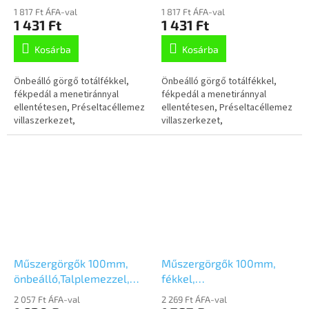
1477PAO075P40
1477PAO075P30-11
1 817 Ft ÁFA-val
1 817 Ft ÁFA-val
1 431 Ft
1 431 Ft
Kosárba
Kosárba
Önbeálló görgő totálfékkel,
Önbeálló görgő totálfékkel,
fékpedál a menetiránnyal
fékpedál a menetiránnyal
ellentétesen, Préseltacéllemez
ellentétesen, Préseltacéllemez
villaszerkezet,
villaszerkezet,
cinkkromátozott, dupla
cinkkromátozott, dupla
golyósoros csapágy anyakban,
golyósoros csapágy anyakban,
talplemezes rögzítés....
csavarfurat. Polipropilén...
Műszergörgők 100mm,
Műszergörgők 100mm,
önbeálló,Talplemezzel,
fékkel,
1470PAO100P50
csavarfurat,1477PAO100P30-
2 057 Ft ÁFA-val
2 269 Ft ÁFA-val
11