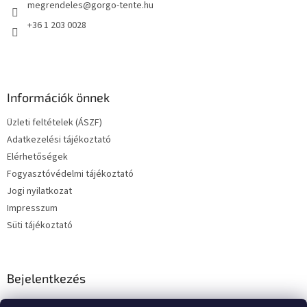
megrendeles
@
gorgo-tente.hu
c
t
á
+36 1 203 0028
s
e
l
e
m
Információk önnek
e
i
Üzleti feltételek (ÁSZF)
Adatkezelési tájékoztató
Elérhetőségek
Fogyasztóvédelmi tájékoztató
Jogi nyilatkozat
Impresszum
Süti tájékoztató
Bejelentkezés
E-mail