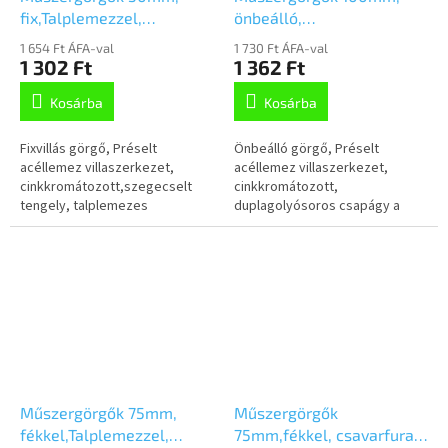
fix,Talplemezzel,
önbeálló,
2478PJI050P41-55
csavarfurat,1470PAO100P30-
1 654 Ft ÁFA-val
1 730 Ft ÁFA-val
11
1 302 Ft
1 362 Ft
Kosárba
Kosárba
Fixvillás görgő, Préselt
Önbeálló görgő, Préselt
acéllemez villaszerkezet,
acéllemez villaszerkezet,
cinkkromátozott,szegecselt
cinkkromátozott,
tengely, talplemezes
duplagolyósoros csapágy a
rögzítés.Polipropilén
nyakban, csavarfurat.
keréktárcsa, szürke,
Polipropilén
nyommentes...
keréktárcsa,Poliuretán
futófelület, siklócsapágy
Műszergörgők 75mm,
Műszergörgők
fékkel,Talplemezzel,
75mm,fékkel, csavarfurat,