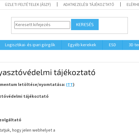
ÜZLETI FELTÉTELEK (ÁSZF)
ADATKEZELÉSI TÁJÉKOZTATÓ
ELÉRH
KERESÉS
Logisztikai- és ipari görgők
Egyéb kerekek
ESD
3D t
yasztóvédelmi tájékoztató
umentum letöltése/nyomtatása:
ITT
)
ztóvédelmi tájékoztató
zolgáltató
atjuk, hogy jelen
webhelyet
a