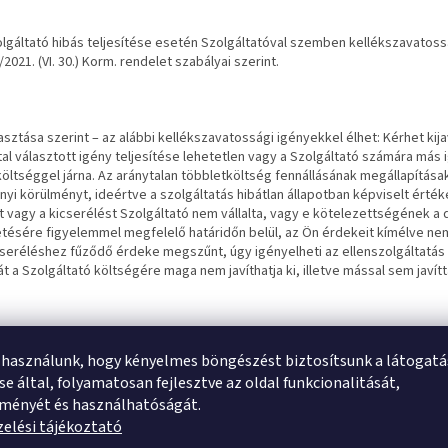
lgáltató hibás teljesítése esetén Szolgáltatóval szemben kellékszavatoss
/2021. (VI. 30.) Korm. rendelet szabályai szerint.
asztása szerint – az alábbi kellékszavatossági igényekkel élhet: Kérhet kija
tal választott igény teljesítése lehetetlen vagy a Szolgáltató számára más
öltséggel járna. Az aránytalan többletköltség fennállásának megállapítása
yi körülményt, ideértve a szolgáltatás hibátlan állapotban képviselt érték
st vagy a kicserélést Szolgáltató nem vállalta, vagy e kötelezettségének a 
tésére figyelemmel megfelelő határidőn belül, az Ön érdekeit kímélve nem
seréléshez fűződő érdeke megszűnt, úgy igényelheti az ellenszolgáltatás a
át a Szolgáltató költségére maga nem javíthatja ki, illetve mással sem javítta
 is jogosult - a szerződésszegés súlyához igazodva - az ellenszolgáltatás a
 használunk, hogy kényelmes böngészést biztosítsunk a látogat
ést megszüntetni, ha
e által, folyamatosan fejlesztve az oldal funkcionalitását,
gáltató nem végezte el vagy megtagadta a kijavítást vagy kicserélést, vag
tményét és használhatóságát.
n viselte a kicserélt áru visszavételével kapcsolatos költségeket;
elési tájékoztató