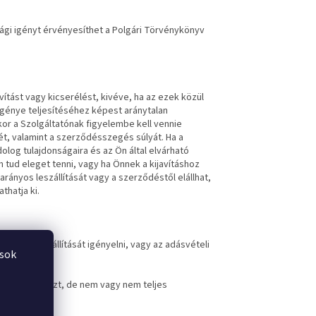
ági igényt érvényesíthet a Polgári Törvénykönyv
vítást vagy kicserélést, kivéve, ha az ezek közül
 igénye teljesítéséhez képest aránytalan
kor a Szolgáltatónak figyelembe kell vennie
ét, valamint a szerződésszegés súlyát. Ha a
dolog tulajdonságaira és az Ön által elvárható
 tud eleget tenni, vagy ha Önnek a kijavításhoz
rányos leszállítását vagy a szerződéstől elállhat,
thatja ki.
rányos leszállítását igényelni, vagy az adásvételi
ások
y elvégezte azt, de nem vagy nem teljes