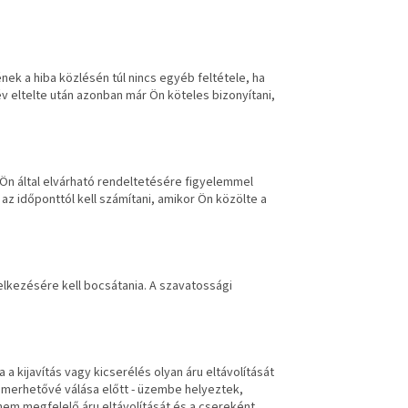
nek a hiba közlésén túl nincs egyéb feltétele, ha
év eltelte után azonban már Ön köteles bizonyítani,
z Ön által elvárható rendeltetésére figyelemmel
 az időponttól kell számítani, amikor Ön közölte a
elkezésére kell bocsátania. A szavatossági
a a kijavítás vagy kicserélés olyan áru eltávolítását
ismerhetővé válása előtt - üzembe helyeztek,
nem megfelelő áru eltávolítását és a csereként