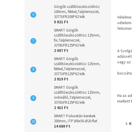
Görgők szállítóeszközökhöz
100mm, fékkel,Talplemezzel,
3377UFR100P62 kék
Vélelmez
5 821 Ft
vélelem 
felismer
SMART Görgők
szállítóeszközökhöz 125mm,
fix,Talplemezzel,
3378UFR125P62 kék
2 087 Ft
A Szolgá
adásvéte
SMART Görgők
vagy az
szállítóeszközökhöz 125mm,
fékkel,Talplemezzel,
bocsáto
3377UFR125P62 kék
2 819 Ft
SMART Görgők
szállítóeszközökhöz 125mm,
Ha az ad
önbeálló,Talplemezzel,
mellett 
3370UFR125P62 kék
2 413 Ft
SMART Poliuretán kerekek
200mm, ITP200x50-Ø20 flat
K
14 680 Ft