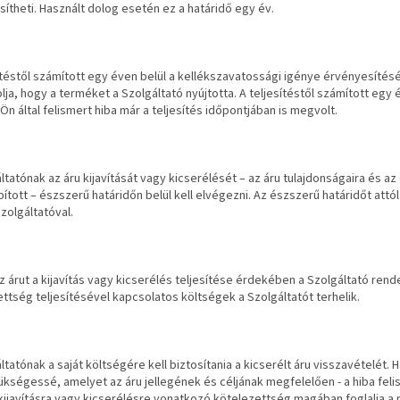
ítheti. Használt dolog esetén ez a határidő egy év.
ítéstől számított egy éven belül a kellékszavatossági igénye érvényesítésé
lja, hogy a terméket a Szolgáltató nyújtotta. A teljesítéstől számított egy 
Ön által felismert hiba már a teljesítés időpontjában is megvolt.
ltatónak az áru kijavítását vagy kicserélését – az áru tulajdonságaira és a
ított – észszerű határidőn belül kell elvégezni. Az észszerű határidőt attól
Szolgáltatóval.
 árut a kijavítás vagy kicserélés teljesítése érdekében a Szolgáltató rend
ttség teljesítésével kapcsolatos költségek a Szolgáltatót terhelik.
ltatónak a saját költségére kell biztosítania a kicserélt áru visszavételét. H
ükségessé, amelyet az áru jellegének és céljának megfelelően - a hiba fel
kijavításra vagy kicserélésre vonatkozó kötelezettség magában foglalja a 