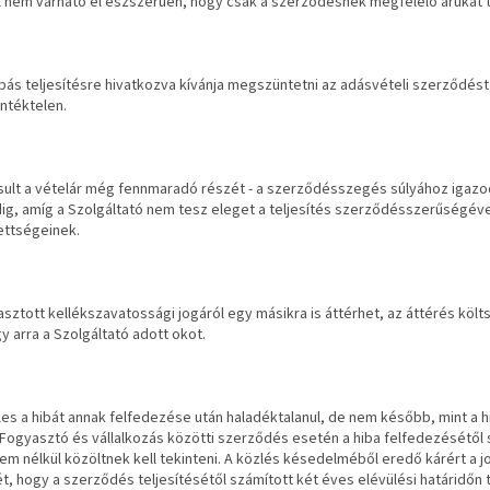
l nem várható el észszerűen, hogy csak a szerződésnek megfelelő árukat 
bás teljesítésre hivatkozva kívánja megszüntetni az adásvételi szerződést,
entéktelen.
sult a vételár még fennmaradó részét - a szerződésszegés súlyához igazo
g, amíg a Szolgáltató nem tesz eleget a teljesítés szerződésszerűségével
ettségeinek.
asztott kellékszavatossági jogáról egy másikra is áttérhet, az áttérés költ
gy arra a Szolgáltató adott okot.
es a hibát annak felfedezése után haladéktalanul, de nem később, mint a h
 Fogyasztó és vállalkozás közötti szerződés esetén a hiba felfedezésétől 
m nélkül közöltnek kell tekinteni. A közlés késedelméből eredő kárért a jo
t, hogy a szerződés teljesítésétől számított
két éves
elévülési határidőn 