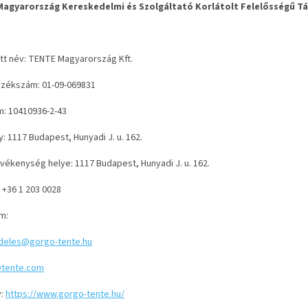
agyarország Kereskedelmi és Szolgáltató Korlátolt Felelősségű T
tt név: TENTE Magyarország Kft.
zékszám: 01-09-069831
: 10410936-2-43
: 1117 Budapest, Hunyadi J. u. 162.
evékenység helye: 1117 Budapest, Hunyadi J. u. 162.
 +36 1 203 0028
ím:
eles@gorgo-tente.hu
@tente.com
:
https://www.gorgo-tente.hu/