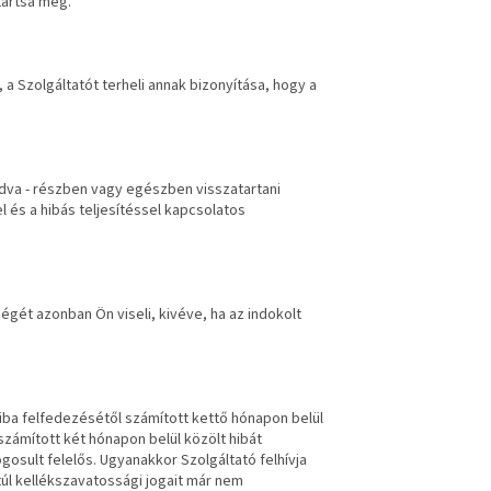
tartsa meg.
 a Szolgáltatót terheli annak bizonyítása, hogy a
dva - részben vagy egészben visszatartani
 és a hibás teljesítéssel kapcsolatos
ségét azonban Ön viseli, kivéve, ha az indokolt
iba felfedezésétől számított kettő hónapon belül
számított két hónapon belül közölt hibát
gosult felelős. Ugyanakkor Szolgáltató felhívja
túl kellékszavatossági jogait már nem