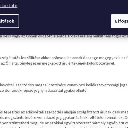
lt teljesítési hiba merült fel, annak ellenére, hogy a Szolgáltató megkísér
jékoztató
esítés hibája olyan súlyú, hogy azonnali árleszállítást vagy az adásvételi s
lítások
Elfo
gáltató nem vállalta az áru szerződésszerűvé tételét, vagy a körülményekb
n belül vagy az Önnek okozott jelentős érdeksérelem nélkül nem fogja az 
szolgáltatás leszállítása akkor arányos, ha annak összege megegyezik az 
t az Ön által ténylegesen megkapott áru értékének különbözetével.
dásvételi szerződés megszüntetésére vonatkozó kellékszavatossági joga 
ó döntést kifejező jognyilatkozattal gyakorolható.
ás teljesítés az adásvételi szerződés alapján szolgáltatott árunak csak me
és megszüntetésére vonatkozó jog gyakorlásának feltételei fennállnak, Ön
tében szüntetheti meg, de az azokkal együtt szerzett bármely egyéb áru v