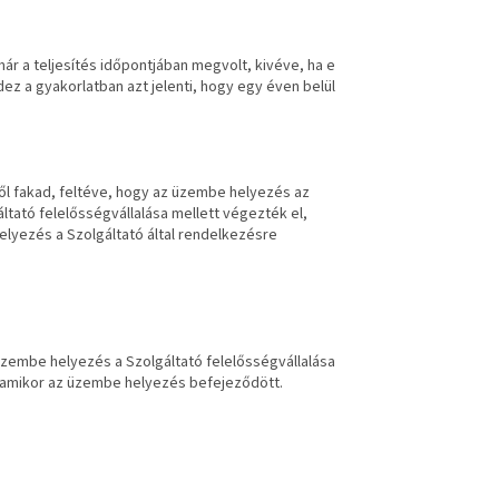
 már a teljesítés időpontjában megvolt, kivéve, ha e
z a gyakorlatban azt jelenti, hogy egy éven belül
ből fakad, feltéve, hogy az üzembe helyezés az
ltató felelősségvállalása mellett végezték el,
lyezés a Szolgáltató által rendelkezésre
üzembe helyezés a Szolgáltató felelősségvállalása
ni, amikor az üzembe helyezés befejeződött.