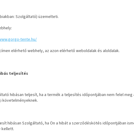
biakban: Szolgáltató) üzemelteti.
ebhely:
/www.gorgo-tente.hu/
címen elérhető webhely, az azon elérhető weboldalak és aloldalak.
ibás teljesítés
ltató hibásan teljesít, ha a termék a teljesítés időpontjában nem felel m
i követelményeknek.
esít hibásan Szolgáltató, ha Ön a hibát a szerződéskötés időpontjában is
 kellett.