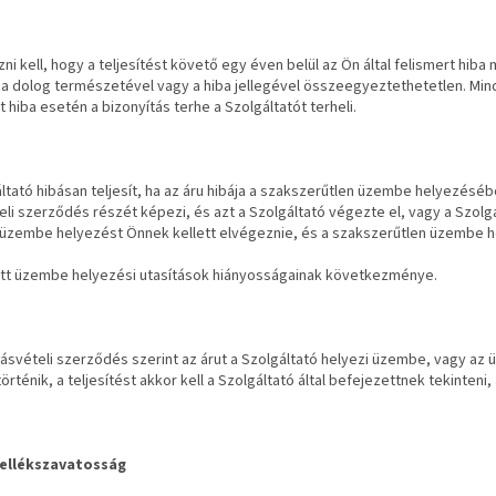
ni kell, hogy a teljesítést követő egy éven belül az Ön által felismert hiba
a dolog természetével vagy a hiba jellegével összeegyeztethetetlen. Minde
t hiba esetén a bizonyítás terhe a Szolgáltatót terheli.
ltató hibásan teljesít, ha az áru hibája a szakszerűtlen üzembe helyezésé
li szerződés részét képezi, és azt a Szolgáltató végezte el, vagy a Szolgá
 üzembe helyezést Önnek kellett elvégeznie, és a szakszerűtlen üzembe he
tt üzembe helyezési utasítások hiányosságainak következménye.
ásvételi szerződés szerint az árut a Szolgáltató helyezi üzembe, vagy az 
történik, a teljesítést akkor kell a Szolgáltató által befejezettnek tekinte
ellékszavatosság