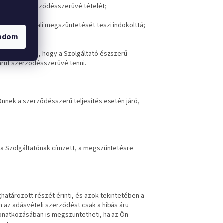
elte az áru szerződésszerűvé tételét;
zerződés azonnali megszüntetését teszi indokolttá;
gadom
ől nyilvánvaló, hogy a Szolgáltató észszerű
árut szerződésszerűvé tenni.
Önnek a szerződésszerű teljesítés esetén járó,
a Szolgáltatónak címzett, a megszüntetésre
ghatározott részét érinti, és azok tekintetében a
 az adásvételi szerződést csak a hibás áru
onatkozásában is megszüntetheti, ha az Ön