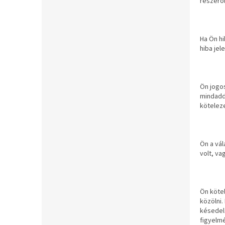
részérő
Ha Ön hi
hiba jel
Ön jogo
mindaddi
kötelez
Ön a vál
volt, va
Ön kötel
közölni.
késedele
figyelmé