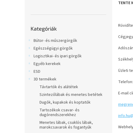
l
TENTE M
Kategóriák
Rövidíte
Kategóriák
átugrása
Cégjegy
Bútor- és műszergörgők
Adószám
Egészségügyi görgők
Logisztikai- és ipari görgők
Székhely
Egyéb kerekek
Üzleti t
ESD
3D termékek
Telefon:
Távtartók és alátétek
E-mail c
Szintezőlábak és menetes betétek
Dugók, kupakok és koptatók
megrend
Tartozékok csavar- és
dugórendszerekhez
info.hu
Menetes lábak, csuklós lábak,
Webhely
marokcsavarok és fogantyúk