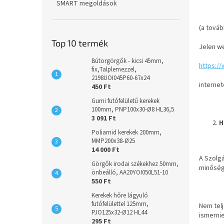
SMART megoldások
(a továb
Top 10 termék
Jelen w
Bútorgörgők - kicsi 45mm,
https:/
fix,Talplemezzel,
2198UOI045P60-67x24
internet
450 Ft
Gumi futófelületű kerekek
100mm, PNP100x30-Ø8 HL36,5
3 091 Ft
H
Poliamid kerekek 200mm,
MMP200x38-Ø25
14 000 Ft
A Szolgá
Görgők irodai székekhez 50mm,
minőség
önbeálló, AA20YOI050L51-10
550 Ft
Kerekek hőre lágyuló
futófelülettel 125mm,
Nem telj
PJO125x32-Ø12 HL44
ismernie
295 Ft