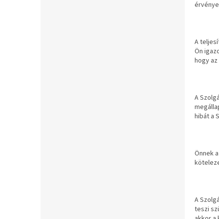
érvényes
A teljes
Ön igazo
hogy az 
A Szolgá
megállap
hibát a 
Önnek az
köteleze
A Szolgá
teszi sz
akkor a 