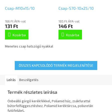
Csap-M10x15/10
Csap-S70-10x25/10
166 Ft ÁFA-val
185 Ft ÁFA-val
131 Ft
146 Ft
Kosárba
Kosárba
Menetes csap hatszögű nyakkal
ÖSSZES KAPCSOLÓDÓ TERMÉK MEGJELENÍTÉSE
Leírás
Beszélgetés
Termék részletes leírása
Önbeálló görgő kerékfékkel, Poliamid ház, zsákfurattal
bútorfelfüggesztéshez. Poliamid keréktárcsa, poliuretán
futófelület,