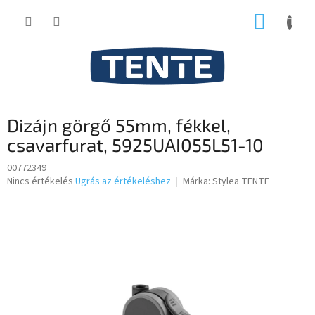
Ugrás
KOSÁR
a
fő
tartalomhoz
Dizájn görgő 55mm, fékkel,
csavarfurat, 5925UAI055L51-10
00772349
A
Nincs értékelés
Ugrás az értékeléshez
Márka:
Stylea TENTE
termék
átlagos
értékelése
5-
ből
0,0
csillag.