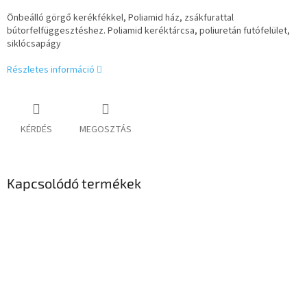
Önbeálló görgő kerékfékkel, Poliamid ház, zsákfurattal
bútorfelfüggesztéshez. Poliamid keréktárcsa, poliuretán futófelület,
siklócsapágy
Részletes információ
KÉRDÉS
MEGOSZTÁS
Kapcsolódó termékek