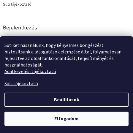
Süti tájékoztató
Bejelentkezés
E-mail
Sütiket használunk, hogy kényelmes böngészést
Jelszó
biztosítsunk a látogatások elemzése által, folyamatosan
fejlesztve az oldal funkcionalitását, teljesítményét és
használhatóságát.
BEJELENTKEZÉS
Adatkezelési tájékoztató
Új regisztráció
Elfelejtett jelszó
Süti tájékoztató
Beállítások
Shoptet készítette
Elfogadom
Copyright 2026
Tente kerekek és görgők
. Minden jog fenntartva.