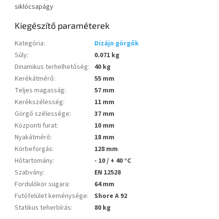
siklócsapágy
Kiegészítő paraméterek
Kategória
:
Dizájn görgők
Súly
:
0.071 kg
Dinamikus terhelhetőség
:
40 kg
Kerékátmérő
:
55 mm
Teljes magasság
:
57 mm
Kerékszélesség
:
11 mm
Görgő szélessége
:
37 mm
Központi furat
:
10 mm
Nyakátmérő
:
18 mm
Körbeforgás
:
128 mm
Hőtartomány
:
- 10 / + 40 °C
Szabvány
:
EN 12528
Fordulókör sugara
:
64 mm
Futófelület keménysége
:
Shore A 92
Statikus teherbírás
:
80 kg