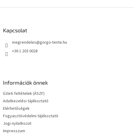
L
á
b
l
Kapcsolat
é
megrendeles
@
gorgo-tente.hu
c
+36 1 203 0028
Információk önnek
Üzleti feltételek (ÁSZF)
Adatkezelési tájékoztató
Elérhetőségek
Fogyasztóvédelmi tájékoztató
Jogi nyilatkozat
Impresszum