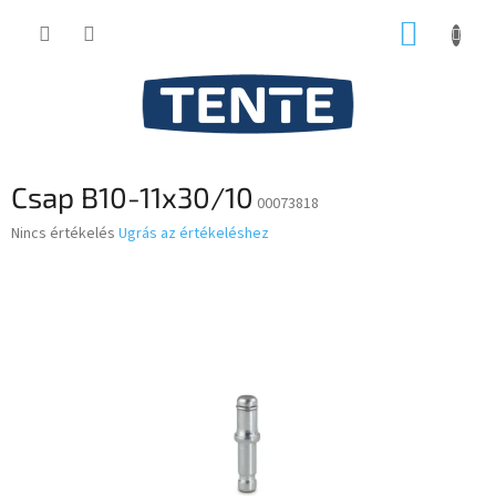
Ugrás
KOSÁR
a
fő
tartalomhoz
Csap B10-11x30/10
00073818
A
Nincs értékelés
Ugrás az értékeléshez
termék
átlagos
értékelése
5-
ből
0,0
csillag.