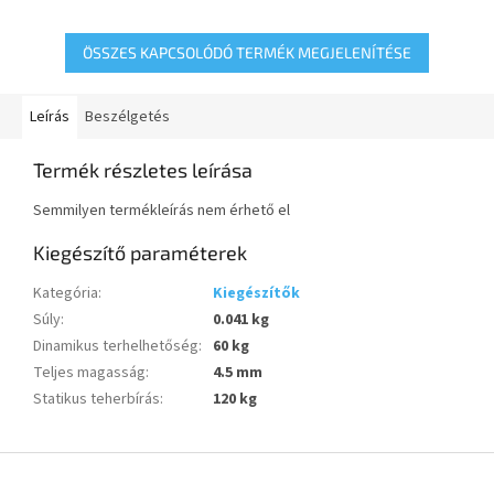
futófelület,siklócsapágy
ÖSSZES KAPCSOLÓDÓ TERMÉK MEGJELENÍTÉSE
Leírás
Beszélgetés
Termék részletes leírása
Semmilyen termékleírás nem érhető el
Kiegészítő paraméterek
Kategória
:
Kiegészítők
Súly
:
0.041 kg
Dinamikus terhelhetőség
:
60 kg
Teljes magasság
:
4.5 mm
Statikus teherbírás
:
120 kg
L
á