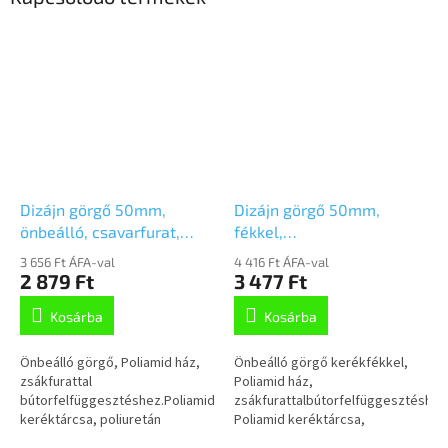
Dizájn görgő 50mm,
Dizájn görgő 50mm,
önbeálló, csavarfurat,
fékkel,
5920UAI050L51-10
csavarfurat,5925UAI050L51-
3 656 Ft ÁFA-val
4 416 Ft ÁFA-val
RAL7001
10 RAL9002/7015
2 879 Ft
3 477 Ft
Kosárba
Kosárba
Önbeálló görgő, Poliamid ház,
Önbeálló görgő kerékfékkel,
zsákfurattal
Poliamid ház,
bútorfelfüggesztéshez.Poliamid
zsákfurattalbútorfelfüggesztéshez
keréktárcsa, poliuretán
Poliamid keréktárcsa,
futófelület, siklócsapágy
poliuretán