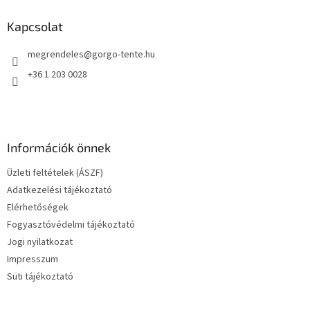
b
l
Kapcsolat
é
megrendeles
@
gorgo-tente.hu
c
+36 1 203 0028
Információk önnek
Üzleti feltételek (ÁSZF)
Adatkezelési tájékoztató
Elérhetőségek
Fogyasztóvédelmi tájékoztató
Jogi nyilatkozat
Impresszum
Süti tájékoztató