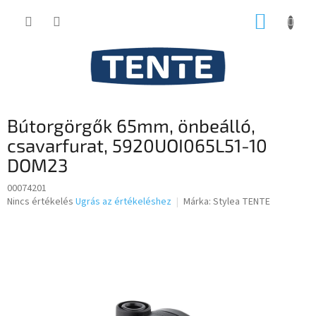
Ugrás
KOSÁR
a
fő
tartalomhoz
Bútorgörgők 65mm, önbeálló,
csavarfurat, 5920UOI065L51-10
DOM23
00074201
A
Nincs értékelés
Ugrás az értékeléshez
Márka:
Stylea TENTE
termék
átlagos
értékelése
5-
ből
0,0
csillag.