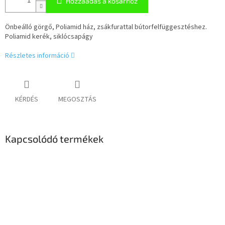
Hozzáadás a kosárhoz
Önbeálló görgő, Poliamid ház, zsákfurattal bútorfelfüggesztéshez.
Poliamid kerék, siklócsapágy
Részletes információ
KÉRDÉS
MEGOSZTÁS
Kapcsolódó termékek