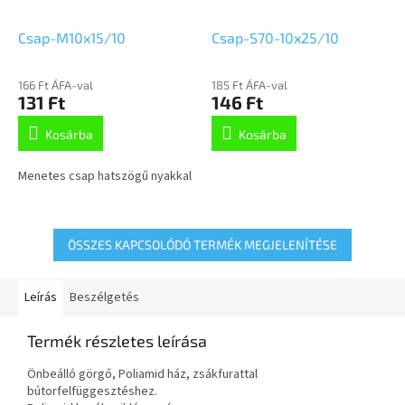
Csap-M10x15/10
Csap-S70-10x25/10
166 Ft ÁFA-val
185 Ft ÁFA-val
131 Ft
146 Ft
Kosárba
Kosárba
Menetes csap hatszögű nyakkal
ÖSSZES KAPCSOLÓDÓ TERMÉK MEGJELENÍTÉSE
Leírás
Beszélgetés
Termék részletes leírása
Önbeálló görgő, Poliamid ház, zsákfurattal
bútorfelfüggesztéshez.