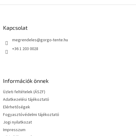
L
á
b
l
Kapcsolat
é
megrendeles
@
gorgo-tente.hu
c
+36 1 203 0028
Információk önnek
Üzleti feltételek (ÁSZF)
Adatkezelési tájékoztató
Elérhetőségek
Fogyasztóvédelmi tájékoztató
Jogi nyilatkozat
Impresszum