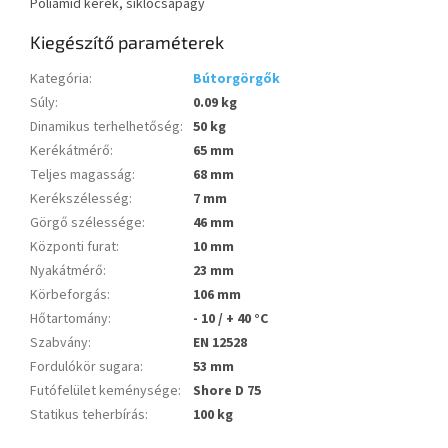
Poliamid kerék, siklócsapágy
Kiegészítő paraméterek
Kategória
:
Bútorgörgők
Súly
:
0.09 kg
Dinamikus terhelhetőség
:
50 kg
Kerékátmérő
:
65 mm
Teljes magasság
:
68 mm
Kerékszélesség
:
7 mm
Görgő szélessége
:
46 mm
Központi furat
:
10 mm
Nyakátmérő
:
23 mm
Körbeforgás
:
106 mm
Hőtartomány
:
- 10 / + 40 °C
Szabvány
:
EN 12528
Fordulókör sugara
:
53 mm
Futófelület keménysége
:
Shore D 75
Statikus teherbírás
:
100 kg