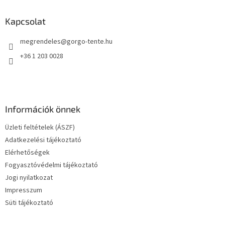
b
l
Kapcsolat
é
megrendeles
@
gorgo-tente.hu
c
+36 1 203 0028
Információk önnek
Üzleti feltételek (ÁSZF)
Adatkezelési tájékoztató
Elérhetőségek
Fogyasztóvédelmi tájékoztató
Jogi nyilatkozat
Impresszum
Süti tájékoztató