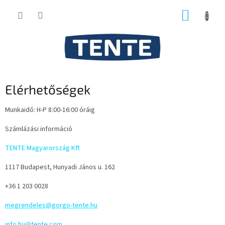
Ugrás
KOSÁR
a
fő
tartalomhoz
Elérhetőségek
Munkaidő: H-P 8:00-16:00 óráig
Számlázási információ
TENTE Magyarország Kft
1117 Budapest, Hunyadi János u. 162
+36 1 203 0028
megrendeles@gorgo-tente.hu
info.hu@tente.com