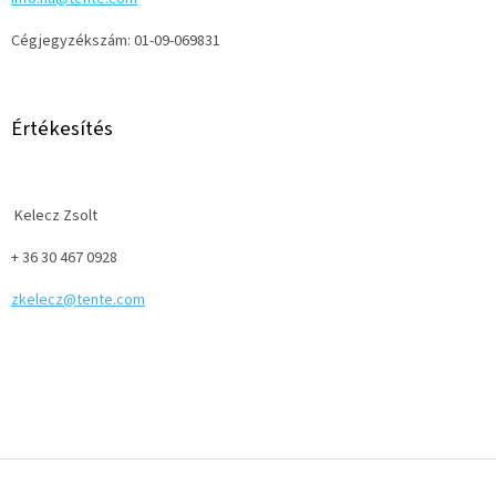
Cégjegyzékszám:
01-09-069831
Értékesítés
Kelecz Zsolt
+ 36 30 467 0928
zkelecz@tente.com
L
á