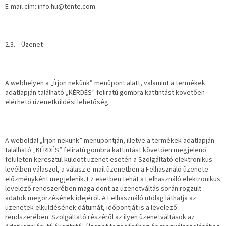
E-mail cím: info.hu@tente.com
2.3. Üzenet
A webhelyen a „Írjon nekünk” menüpont alatt, valamint a termékek
adatlapján található „KÉRDÉS” feliratú gombra kattintást követően
elérhető üzenetküldési lehetőség.
A weboldal „Írjon nekünk” menüpontján, illetve a termékek adatlapján
található „KÉRDÉS” feliratú gombra kattintást követően megjelenő
felületen keresztül küldött üzenet esetén a Szolgáltató elektronikus
levélben válaszol, a válasz e-mail üzenetben a Felhasználó üzenete
előzményként megjelenik. Ez esetben tehát a Felhasználó elektronikus
levelező rendszerében maga dönt az üzenetváltás során rögzült
adatok megőrzésének idejéről. A Felhasználó utólag láthatja az
üzenetek elküldésének dátumát, időpontját is a levelező
rendszerében. Szolgáltató részéről az ilyen üzenetváltások az