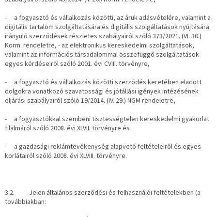
- a fogyasztó és vállalkozás közötti, az áruk adásvételére, valamint a
digitális tartalom szolgáltatására és digitális szolgáltatások nyújtására
irányuló szerződések részletes szabályairól szóló 373/2021. (VI. 30.)
Korm. rendeletre, - az elektronikus kereskedelmi szolgáltatások,
valamint az információs társadalommal összefüggő szolgáltatások
egyes kérdéseiről szóló 2001. évi CVIII. törvényre,
- a fogyasztó és vállalkozás közötti szerződés keretében eladott
dolgokra vonatkozó szavatossági és jótállási igények intézésének
eljárási szabályairól szóló 19/2014. (IV. 29.) NGM rendeletre,
- a fogyasztókkal szembeni tisztességtelen kereskedelmi gyakorlat
tilalmáról szóló 2008. évi XLVII. törvényre és
- a gazdasági reklámtevékenység alapvető feltételeiről és egyes
korlátairól szóló 2008. évi XLVIII. törvényre.
3.2. Jelen általános szerződési és felhasználói feltételekben (a
továbbiakban: