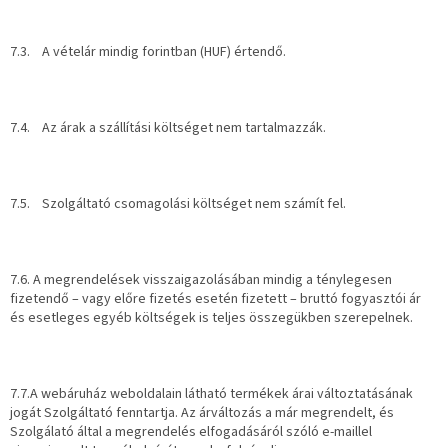
7.3. A vételár mindig forintban (HUF) értendő.
7.4. Az árak a szállítási költséget nem tartalmazzák.
7.5. Szolgáltató csomagolási költséget nem számít fel.
7.6. A megrendelések visszaigazolásában mindig a ténylegesen
fizetendő – vagy előre fizetés esetén fizetett – bruttó fogyasztói ár
és esetleges egyéb költségek is teljes összegükben szerepelnek.
7.7.A webáruház weboldalain látható termékek árai változtatásának
jogát Szolgáltató fenntartja. Az árváltozás a már megrendelt, és
Szolgálató által a megrendelés elfogadásáról szóló e-maillel