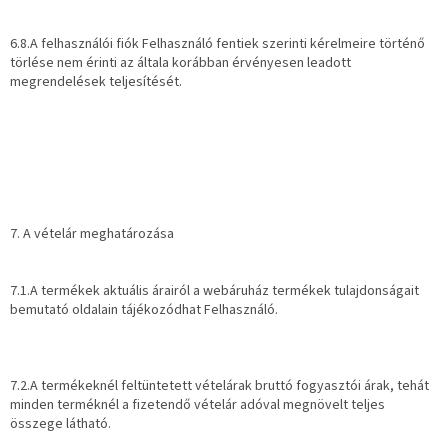
6.8.A felhasználói fiók Felhasználó fentiek szerinti kérelmeire történő
törlése nem érinti az általa korábban érvényesen leadott
megrendelések teljesítését.
7. A vételár meghatározása
7.1.A termékek aktuális árairól a webáruház termékek tulajdonságait
bemutató oldalain tájékozódhat Felhasználó.
7.2.A termékeknél feltüntetett vételárak bruttó fogyasztói árak, tehát
minden terméknél a fizetendő vételár adóval megnövelt teljes
összege látható.