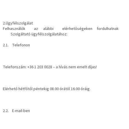
2.Ügyfélszolgálat
Felhasználók az alábbi elérhetőségeken fordulhatnak
Szolgáltató ügyfélszolgálatához:
2.1. Telefonon
Telefonszám: +36 1 203 0028 – a hívás nem emelt díjas!
Elérhető hétfőtől péntekig 08.00 órától 16.00 óráig.
2.2. E-mail-ben