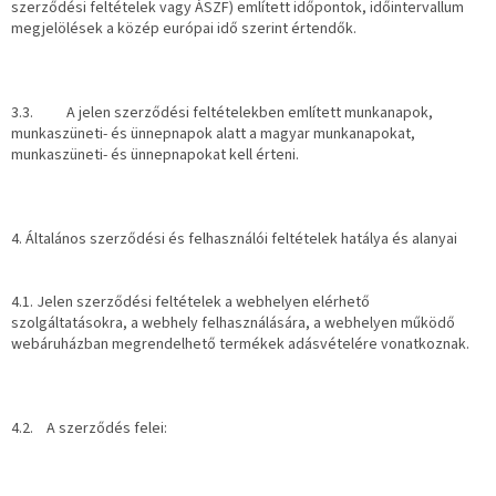
szerződési feltételek vagy ÁSZF) említett időpontok, időintervallum
megjelölések a közép európai idő szerint értendők.
3.3. A jelen szerződési feltételekben említett munkanapok,
munkaszüneti- és ünnepnapok alatt a magyar munkanapokat,
munkaszüneti- és ünnepnapokat kell érteni.
4. Általános szerződési és felhasználói feltételek hatálya és alanyai
4.1. Jelen szerződési feltételek a webhelyen elérhető
szolgáltatásokra, a webhely felhasználására, a webhelyen működő
webáruházban megrendelhető termékek adásvételére vonatkoznak.
4.2. A szerződés felei: