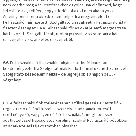
nem kezdte meg a teljesítést akkor egyoldalúan eldöntheti, hogy
teljesíti-e azt, feltéve, hogy a törlés oka ezt nem akadályozza.
Amennyiben a fenti okokból nem teljesíti a megrendelést és
Felhasználó már fizetett, Szolgáltató visszafizeti a Felhasználó által
fizetett összeget. Ha a Felhasználó törlés okát jelentő magatartása
kárt okozott Szolgáltatónak, utóbbi jogosult visszatartani a kár
összegét a visszafizetés összegéből.
6.6. Felhasználó a felhasználói fiókjának törlését bármikor
kezdeményezheti a Szolgáltatónak küldött e-mail üzenettel, melyet
Szolgáltató késedelem nélkül – de legfeljebb 10 napon belül –
végrehajt.
6.7. A felhasználói fiók törlését teheti szükségessé Felhasználó –
regisztráció céljából kezelt – személyes adatainak törlését
eredményező, vagy ilyen célú felhasználását megtiltó összes
adatkezeléssel kapcsolatos kérelme. Ezekről Felhasználó bővebben
az adatkezelési tájékoztatóban olvashat.