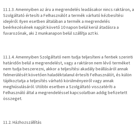
11.1.3. Amennyiben az áru a megrendelés leadásakor nincs raktáron, a
Szolgáltató értesíti a Felhasználót a termék várható kézbesítési
idejéről. Ilyen esetben általában a termék a megrendelés
beérkezésének napját követő 10 napon belül kerül átadásra a
fuvarozónak, aki 2 munkanapon belül szállítja azt ki.
11.1.4. Amennyiben Szolgáltató nem tudja teljesíteni a fentiek szerinti
határidőn belül a megrendelést, vagy a raktáron nem lévő terméket
nem tudja beszerezni, akkor a teljesítési akadály beállásáról annak
felmerülését követően haladéktalanul értesíti Felhasználót, és külön
tájékoztatja a teljesítés várható körülményeiről vagy annak
meghiúsulásáról. Utóbbi esetben a Szolgáltató visszatéríti a
Felhasználó által a megrendeléssel kapcsolatban addig befizetett
összeget.
11.2. Házhozszállítás