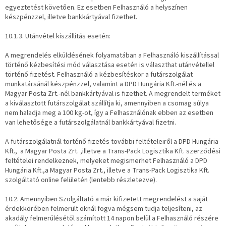
egyeztetést követően. Ez esetben Felhasználó a helyszínen
készpénzzel, illetve bankkártyával fizethet.
10.1.3. Utánvétel kiszállítás esetén:
A megrendelés elküldésének folyamatában a Felhasználó kiszállítással
történő kézbesítési mód választása esetén is választhat utánvétellel
történő fizetést. Felhasználó a kézbesítéskor a futárszolgálat
munkatársánál készpénzzel, valamint a DPD Hungária Kft.-nél és a
Magyar Posta Zrt.-nél bankkártyával is fizethet. A megrendelt terméket
a kiválasztott futárszolgálat szállítja ki, amennyiben a csomag súlya
nem haladja meg a 100 kg-ot, így a Felhasználónak ebben az esetben
van lehetősége a futárszolgálatnál bankkártyával fizetni.
A futárszolgálatnál történő fizetés további feltételeiről a DPD Hungária
Kft., a Magyar Posta Zrt. ,illetve a Trans-Pack Logisztika Kft. szerződési
feltételei rendelkeznek, melyeket megismerhet Felhasználó a DPD
Hungária Kft.,a Magyar Posta Zrt., illetve a Trans-Pack Logisztika Kft.
szolgáltató online felületén (lentebb részletezve).
10.2. Amennyiben Szolgáltató a már kifizetett megrendelést a saját
érdekkörében felmerült oknál fogva mégsem tudja teljesíteni, az
akadály felmerülésétől számított 14 napon belül a Felhasználó részére