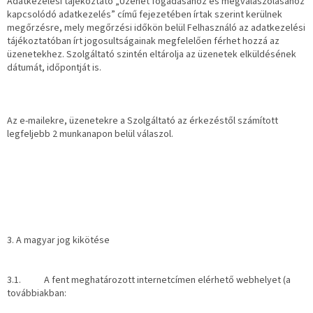
Adatkezelési tájékoztató „Üzenet fogadásához és megválaszolásához
kapcsolódó adatkezelés” című fejezetében írtak szerint kerülnek
megőrzésre, mely megőrzési időkön belül Felhasználó az adatkezelési
tájékoztatóban írt jogosultságainak megfelelően férhet hozzá az
üzenetekhez. Szolgáltató szintén eltárolja az üzenetek elküldésének
dátumát, időpontját is.
Az e-mailekre, üzenetekre a Szolgáltató az érkezéstől számított
legfeljebb 2 munkanapon belül válaszol.
3. A magyar jog kikötése
3.1. A fent meghatározott internetcímen elérhető webhelyet (a
továbbiakban: