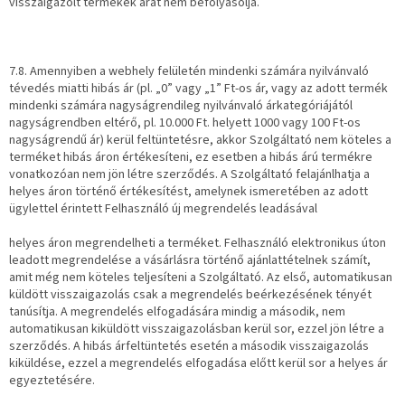
visszaigazolt termékek árát nem befolyásolja.
7.8. Amennyiben a webhely felületén mindenki számára nyilvánvaló
tévedés miatti hibás ár (pl. „0” vagy „1” Ft-os ár, vagy az adott termék
mindenki számára nagyságrendileg nyilvánvaló árkategóriájától
nagyságrendben eltérő, pl. 10.000 Ft. helyett 1000 vagy 100 Ft-os
nagyságrendű ár) kerül feltüntetésre, akkor Szolgáltató nem köteles a
terméket hibás áron értékesíteni, ez esetben a hibás árú termékre
vonatkozóan nem jön létre szerződés. A Szolgáltató felajánlhatja a
helyes áron történő értékesítést, amelynek ismeretében az adott
ügylettel érintett Felhasználó új megrendelés leadásával
helyes áron megrendelheti a terméket. Felhasználó elektronikus úton
leadott megrendelése a vásárlásra történő ajánlattételnek számít,
amit még nem köteles teljesíteni a Szolgáltató. Az első, automatikusan
küldött visszaigazolás csak a megrendelés beérkezésének tényét
tanúsítja. A megrendelés elfogadására mindig a második, nem
automatikusan kiküldött visszaigazolásban kerül sor, ezzel jön létre a
szerződés. A hibás árfeltüntetés esetén a második visszaigazolás
kiküldése, ezzel a megrendelés elfogadása előtt kerül sor a helyes ár
egyeztetésére.