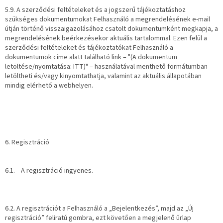
5.9. A szerződési feltételeket és a jogszerű tájékoztatáshoz
szükséges dokumentumokat Felhasználó a megrendelésének e-mail
útján történő visszaigazolásához csatolt dokumentumként megkapja, a
megrendelésének beérkezésekor aktuális tartalommal. Ezen felül a
szerződési feltételeket és tájékoztatókat Felhasználó a
dokumentumok címe alatt található link – "(A dokumentum
letöltése/nyomtatása: ITT)" – használatával menthető formátumban
letöltheti és/vagy kinyomtathatja, valamint az aktuális állapotában
mindig elérhető a webhelyen.
6. Regisztráció
6.1. A regisztráció ingyenes.
6.2. A regisztrációt a Felhasználó a „Bejelentkezés”, majd az „Új
regisztráció” feliratú gombra, ezt követően a megjelenő űrlap