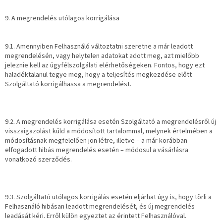
9. A megrendelés utólagos korrigálása
9.1. Amennyiben Felhasználó változtatni szeretne a már leadott
megrendelésén, vagy helytelen adatokat adott meg, azt mielőbb
jeleznie kell az ügyfélszolgálati elérhetőségeken. Fontos, hogy ezt
haladéktalanul tegye meg, hogy a teljesítés megkezdése előtt
Szolgáltató korrigálhassa a megrendelést.
9.2. A megrendelés korrigálása esetén Szolgáltató a megrendelésről új
visszaigazolást küld a módosított tartalommal, melynek értelmében a
módosításnak megfelelően jön létre, illetve – a már korábban
elfogadott hibás megrendelés esetén – módosul a vásárlásra
vonatkozó szerződés.
9.3. Szolgáltató utólagos korrigálás esetén eljárhat úgy is, hogy törli a
Felhasználó hibásan leadott megrendelését, és új megrendelés
leadását kéri. Erről külön egyeztet az érintett Felhasználóval.