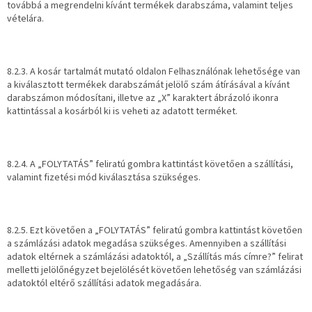
továbbá a megrendelni kívánt termékek darabszáma, valamint teljes
vételára.
8.2.3. A kosár tartalmát mutató oldalon Felhasználónak lehetősége van
a kiválasztott termékek darabszámát jelölő szám átírásával a kívánt
darabszámon módosítani, illetve az „X” karaktert ábrázoló ikonra
kattintással a kosárból ki is veheti az adatott terméket.
8.2.4. A „FOLYTATÁS” feliratú gombra kattintást követően a szállítási,
valamint fizetési mód kiválasztása szükséges.
8.2.5. Ezt követően a „FOLYTATÁS” feliratú gombra kattintást követően
a számlázási adatok megadása szükséges. Amennyiben a szállítási
adatok eltérnek a számlázási adatoktól, a „Szállítás más címre?” felirat
melletti jelölőnégyzet bejelölését követően lehetőség van számlázási
adatoktól eltérő szállítási adatok megadására.