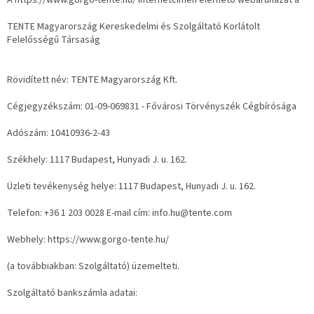
A https://www.gorgo-tente.hu/ internetcímen elérhető webáruházat a
TENTE Magyarország Kereskedelmi és Szolgáltató Korlátolt
Felelősségű Társaság
Rövidített név: TENTE Magyarország Kft.
Cégjegyzékszám: 01-09-069831 - Fővárosi Törvényszék Cégbírósága
Adószám: 10410936-2-43
Székhely: 1117 Budapest, Hunyadi J. u. 162.
Üzleti tevékenység helye: 1117 Budapest, Hunyadi J. u. 162.
Telefon: +36 1 203 0028 E-mail cím: info.hu@tente.com
Webhely: https://www.gorgo-tente.hu/
(a továbbiakban: Szolgáltató) üzemelteti.
Szolgáltató bankszámla adatai: