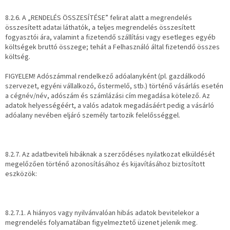
8.2.6. A „RENDELÉS ÖSSZESÍTÉSE” felirat alatt a megrendelés
összesített adatai láthatók, a teljes megrendelés összesített
fogyasztói ára, valamint a fizetendő szállítási vagy esetleges egyéb
költségek bruttó összege; tehát a Felhasználó által fizetendő összes
költség.
FIGYELEM! Adószámmal rendelkező adóalanyként (pl. gazdálkodó
szervezet, egyéni vállalkozó, őstermelő, stb.) történő vásárlás esetén
a cégnév/név, adószám és számlázási cím megadása kötelező. Az
adatok helyességéért, a valós adatok megadásáért pedig a vásárló
adóalany nevében eljáró személy tartozik felelősséggel.
8.2.7. Az adatbeviteli hibáknak a szerződéses nyilatkozat elküldését
megelőzően történő azonosításához és kijavításához biztosított
eszközök:
8.2.7.1. A hiányos vagy nyilvánvalóan hibás adatok bevitelekor a
megrendelés folyamatában figyelmeztető üzenet jelenik meg.