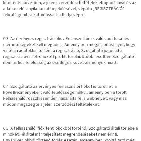
kitöltését követően, a jelen szerződési feltételek elfogadásával és az
adatkezelési nyilatkozat bejelölésével, végül a „REGISZTRÁCIÓ”
feliratú gombra kattintással hajthatja végre.
6.3. Az érvényes regisztrációhoz Felhasználónak valós adatokat és
elérhetőségeket kell megadnia. Amennyiben megállapítást nyer, hogy
valótlan adatokkal történt a regisztráció, Szolgáltató jogosult a
regisztrációval létrehozott profilt törölni. Utóbbi esetben Szolgáltatót
nem terheli felelősség az esetleges következmények miatt.
6.4. Szolgáltató az érvényes felhasználói fiókot is törölheti a
következményekért való felelőssége nélkül, amennyiben a törölt
Felhasználó rosszhiszeműen használta fel a webhelyet, vagy más
módon megszegte a jelen szerződési feltételeket.
6.5. A felhasználói fiók fenti okokból történő, Szolgáltató általi törlése a
mindkét Fél által már teljesített megrendeléseket nem érinti.
Ugyanilyen okból történő törlés esetén, amennyiben Szolgáltató még