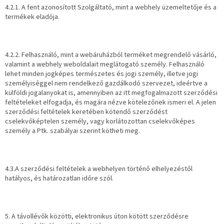
4.2.1. A fent azonosított Szolgáltató, mint a webhely üzemeltetője és a
termékek eladója.
4.2.2. Felhasználó, mint a webáruházból terméket megrendelő vásárló,
valamint a webhely weboldalait meglátogató személy. Felhasználó
lehet minden jogképes természetes és jogi személy, illetve jogi
személyiséggel nem rendelkező gazdálkodó szervezet, ideértve a
külföldi jogalanyokat is, amennyiben az itt megfogalmazott szerződési
feltételeket elfogadja, és magára nézve kötelezőnek ismeri el. A jelen
szerződési feltételek keretében kötendő szerződést
cselekvőképtelen személy, vagy korlátozottan cselekvőképes
személy a Ptk. szabályai szerint kötheti meg.
4.3.A szerződési feltételek a webhelyen történő elhelyezéstől
hatályos, és határozatlan időre szól.
5. A távollévők közötti, elektronikus úton kötött szerződésre