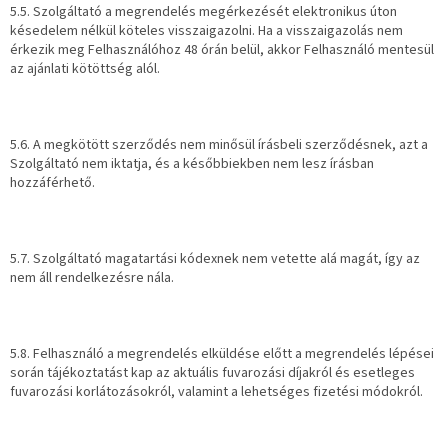
5.5. Szolgáltató a megrendelés megérkezését elektronikus úton
késedelem nélkül köteles visszaigazolni. Ha a visszaigazolás nem
érkezik meg Felhasználóhoz 48 órán belül, akkor Felhasználó mentesül
az ajánlati kötöttség alól.
5.6. A megkötött szerződés nem minősül írásbeli szerződésnek, azt a
Szolgáltató nem iktatja, és a későbbiekben nem lesz írásban
hozzáférhető.
5.7. Szolgáltató magatartási kódexnek nem vetette alá magát, így az
nem áll rendelkezésre nála.
5.8. Felhasználó a megrendelés elküldése előtt a megrendelés lépései
során tájékoztatást kap az aktuális fuvarozási díjakról és esetleges
fuvarozási korlátozásokról, valamint a lehetséges fizetési módokról.