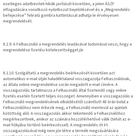
esetleges adatbeviteli hibák javítását követően, a jelen ÁSZF
elfogadására vonatkozó nyilatkozat bejelölésével és a „Megrendelés
befejezése” feliratú gombra kattintással adhatja le érvényesen
megrendelését.
8.2.9. A Felhasználó a megrendelés leadásával tudomásul veszi, hogy a
megrendelése fizetési kötelezettséggel jár.
8.2.10. Szolgáltató a megrendelés beérkezését követően azt
automatikus e-mail útján haladéktalanul visszaigazolja Felhasználónak,
az általa online megrendelése során megadott e-mail címére. A
visszaigazolás tartalmazza a Felhasználó által fizetendő vagy online
fizetés esetén fizetett teljes összeget. Amennyiben e visszaigazolás a
Felhasználó megrendelésének elküldésétől számított 48 órán belül a
Felhasználóhoz nem érkezik meg, a Felhasználó mentesül az ajánlati
kötöttség alól. A visszaigazolás akkor tekintendő a Felhasználóhoz
megérkezettnek, amikor az számára hozzáférhetővé válik (tehát az e-
mail fiókjába történő beérkezéssel). A megrendelés itt írt
visszaigazolásával még nem jön létre a termék megvásárlására