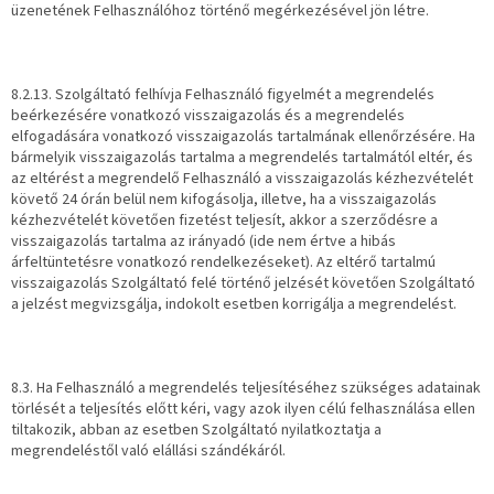
üzenetének Felhasználóhoz történő megérkezésével jön létre.
8.2.13. Szolgáltató felhívja Felhasználó figyelmét a megrendelés
beérkezésére vonatkozó visszaigazolás és a megrendelés
elfogadására vonatkozó visszaigazolás tartalmának ellenőrzésére. Ha
bármelyik visszaigazolás tartalma a megrendelés tartalmától eltér, és
az eltérést a megrendelő Felhasználó a visszaigazolás kézhezvételét
követő 24 órán belül nem kifogásolja, illetve, ha a visszaigazolás
kézhezvételét követően fizetést teljesít, akkor a szerződésre a
visszaigazolás tartalma az irányadó (ide nem értve a hibás
árfeltüntetésre vonatkozó rendelkezéseket). Az eltérő tartalmú
visszaigazolás Szolgáltató felé történő jelzését követően Szolgáltató
a jelzést megvizsgálja, indokolt esetben korrigálja a megrendelést.
8.3. Ha Felhasználó a megrendelés teljesítéséhez szükséges adatainak
törlését a teljesítés előtt kéri, vagy azok ilyen célú felhasználása ellen
tiltakozik, abban az esetben Szolgáltató nyilatkoztatja a
megrendeléstől való elállási szándékáról.