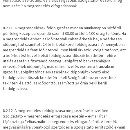
vonatkozó szerződés, ez a visszaigazolás Szolgáltató részéről még
nem számít a megrendelés elfogadásának.
8.2.11. A megrendelések feldolgozása minden munkanapon hétfőtől
péntekig közép európai idő szerint 08.00 órától 14.00 óráig történik. Ha
a megrendelés ebben az időintervallumban érkezik be, a beérkezés
időpontjától számított 24 órán belül kerül feldolgozásra. Amennyiben a
megrendelés a fenti időintervallumon kívül érkezik Szolgáltatóhoz, azt
a beérkezést követő első feldolgozási időszak kezdetén – előre
utalás esetén a fizetendő összeg Szolgáltató bankszámlájára
érkezésének időpontját, más online fizetés esetén a tranzakció
igazolás Szolgáltatóhoz érkezésének időpontját követő első
feldolgozási időszak kezdetén – kell Szolgáltatóhoz érkezettnek
tekinteni és attól az időponttól számított 24 órán belül kerül
feldolgozásra.
8.2.12. A megrendelés feldolgozása megkezdését követően
Szolgáltató – megrendelés elfogadása esetén – e-mail útján
tájékoztatja Felhasználót a megrendelés elfogadásáról. A termék
megvásárlására vonatkozó szerződés a Szolgáltató erről szóló e-mail