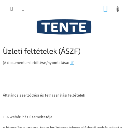
Ugrás
KOSÁR
a
fő
tartalomhoz
Üzleti feltételek (ÁSZF)
(A dokumentum letöltése/nyomtatása:
itt
)
Általános szerződési és felhasználási feltételek
1. A webáruház üzemeltetője