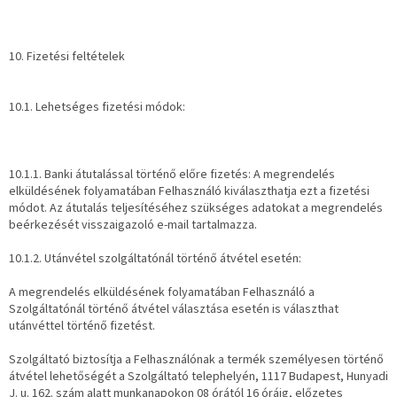
10. Fizetési feltételek
10.1. Lehetséges fizetési módok:
10.1.1. Banki átutalással történő előre fizetés: A megrendelés
elküldésének folyamatában Felhasználó kiválaszthatja ezt a fizetési
módot. Az átutalás teljesítéséhez szükséges adatokat a megrendelés
beérkezését visszaigazoló e-mail tartalmazza.
10.1.2. Utánvétel szolgáltatónál történő átvétel esetén:
A megrendelés elküldésének folyamatában Felhasználó a
Szolgáltatónál történő átvétel választása esetén is választhat
utánvéttel történő fizetést.
Szolgáltató biztosítja a Felhasználónak a termék személyesen történő
átvétel lehetőségét a Szolgáltató telephelyén, 1117 Budapest, Hunyadi
J. u. 162. szám alatt munkanapokon 08 órától 16 óráig, előzetes