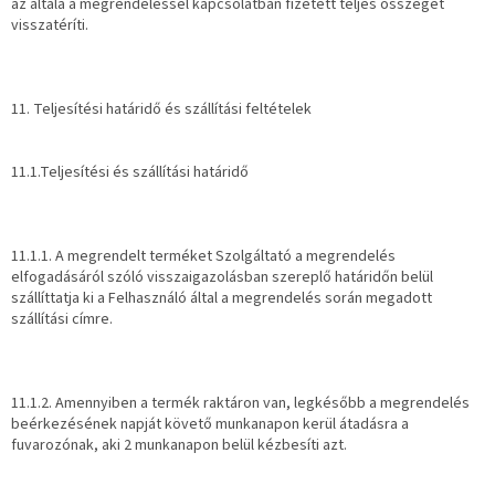
az általa a megrendeléssel kapcsolatban fizetett teljes összeget
visszatéríti.
11. Teljesítési határidő és szállítási feltételek
11.1.Teljesítési és szállítási határidő
11.1.1. A megrendelt terméket Szolgáltató a megrendelés
elfogadásáról szóló visszaigazolásban szereplő határidőn belül
szállíttatja ki a Felhasználó által a megrendelés során megadott
szállítási címre.
11.1.2. Amennyiben a termék raktáron van, legkésőbb a megrendelés
beérkezésének napját követő munkanapon kerül átadásra a
fuvarozónak, aki 2 munkanapon belül kézbesíti azt.