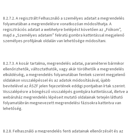
8.2.7.2. A regisztrált Felhasználó a személyes adatait a megrendelés
folyamatában a megrendelésre vonatkozóan módosíthatja. A
regisztrációs adatait a webhelyre belépést követően az „Fiókom”,
majd a „Személyes adataim” feliratú gombra kattintással megjelenő
személyes profiljának oldalán van lehetősége módosítani.
8.2.7.3. A kosár tartalma, megrendelés adatai, paraméterei bármikor
ellenőrizhetők, változtathatók, vagy akár törölhetők a megrendelés
elküldéséig, a megrendelés folyamatában fentiek szerint megjelenő
oldalakon visszalépéssel és az adatok módosításával, újabb
bevitelével az ÁSZF jelen fejezetének eddigi pontjaiban írtak szerint.
Visszalépésre a böngésző visszalépés gombjára kattintással, illetve a
webáruház megrendelés lépéseit mutató oldalainak tetején látható
folyamatábrán megnevezett megrendelési fázisokra kattintva van
lehetőség.
8.2.8. Felhasználó a megrendelés fenti adatainak ellenőrzését és az