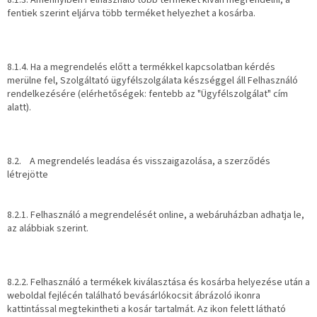
8.1.3. Amennyiben Felhasználó több terméket kíván megrendelni, a
fentiek szerint eljárva több terméket helyezhet a kosárba.
8.1.4. Ha a megrendelés előtt a termékkel kapcsolatban kérdés
merülne fel, Szolgáltató ügyfélszolgálata készséggel áll Felhasználó
rendelkezésére (elérhetőségek: fentebb az "Ügyfélszolgálat" cím
alatt).
8.2. A megrendelés leadása és visszaigazolása, a szerződés
létrejötte
8.2.1. Felhasználó a megrendelését online, a webáruházban adhatja le,
az alábbiak szerint.
8.2.2. Felhasználó a termékek kiválasztása és kosárba helyezése után a
weboldal fejlécén található bevásárlókocsit ábrázoló ikonra
kattintással megtekintheti a kosár tartalmát. Az ikon felett látható