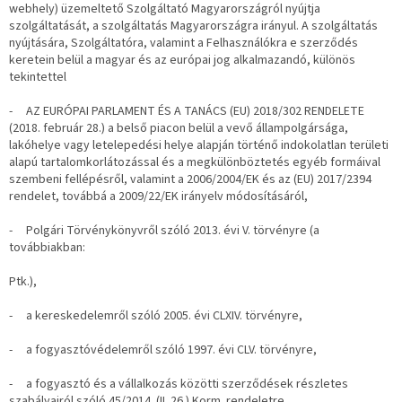
webhely) üzemeltető Szolgáltató Magyarországról nyújtja
szolgáltatását, a szolgáltatás Magyarországra irányul. A szolgáltatás
nyújtására, Szolgáltatóra, valamint a Felhasználókra e szerződés
keretein belül a magyar és az európai jog alkalmazandó, különös
tekintettel
- AZ EURÓPAI PARLAMENT ÉS A TANÁCS (EU) 2018/302 RENDELETE
(2018. február 28.) a belső piacon belül a vevő állampolgársága,
lakóhelye vagy letelepedési helye alapján történő indokolatlan területi
alapú tartalomkorlátozással és a megkülönböztetés egyéb formáival
szembeni fellépésről, valamint a 2006/2004/EK és az (EU) 2017/2394
rendelet, továbbá a 2009/22/EK irányelv módosításáról,
- Polgári Törvénykönyvről szóló 2013. évi V. törvényre (a
továbbiakban:
Ptk.),
- a kereskedelemről szóló 2005. évi CLXIV. törvényre,
- a fogyasztóvédelemről szóló 1997. évi CLV. törvényre,
- a fogyasztó és a vállalkozás közötti szerződések részletes
szabályairól szóló 45/2014. (II. 26.) Korm. rendeletre,