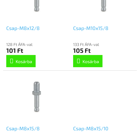
é
d
k
e
e
z
k
é
l
Csap-M8x12/8
Csap-M10x15/8
s
i
e
s
128 Ft ÁFA-val
133 Ft ÁFA-val
t
101 Ft
105 Ft
á
Kosárba
Kosárba
j
a
Csap-M8x15/8
Csap-M8x15/10