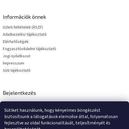
l
e
m
Információk önnek
e
i
Üzleti feltételek (ÁSZF)
Adatkezelési tájékoztató
Elérhetőségek
Fogyasztóvédelmi tájékoztató
Jogi nyilatkozat
Impresszum
Süti tájékoztató
Bejelentkezés
E-mail
Sütiket használunk, hogy kényelmes böngészést
Jelszó
biztosítsunk a látogatások elemzése által, folyamatosan
fejlesztve az oldal funkcionalitását, teljesítményét és