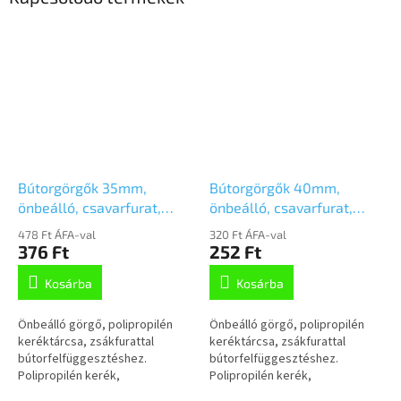
Bútorgörgők 35mm,
Bútorgörgők 40mm,
önbeálló, csavarfurat,
önbeálló, csavarfurat,
A520POI035L51-8
A520POI040L51- 8
478 Ft ÁFA-val
320 Ft ÁFA-val
376 Ft
252 Ft
Kosárba
Kosárba
Önbeálló görgő, polipropilén
Önbeálló görgő, polipropilén
keréktárcsa, zsákfurattal
keréktárcsa, zsákfurattal
bútorfelfüggesztéshez.
bútorfelfüggesztéshez.
Polipropilén kerék,
Polipropilén kerék,
siklócsapágy
siklócsapágy