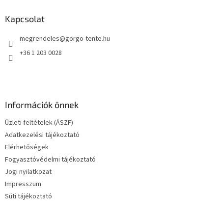
b
l
Kapcsolat
é
megrendeles
@
gorgo-tente.hu
c
+36 1 203 0028
Információk önnek
Üzleti feltételek (ÁSZF)
Adatkezelési tájékoztató
Elérhetőségek
Fogyasztóvédelmi tájékoztató
Jogi nyilatkozat
Impresszum
Süti tájékoztató