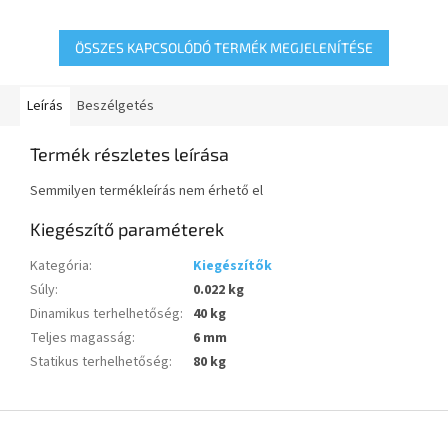
ÖSSZES KAPCSOLÓDÓ TERMÉK MEGJELENÍTÉSE
Leírás
Beszélgetés
Termék részletes leírása
Semmilyen termékleírás nem érhető el
Kiegészítő paraméterek
Kategória
:
Kiegészítők
Súly
:
0.022 kg
Dinamikus terhelhetőség
:
40 kg
Teljes magasság
:
6 mm
Statikus terhelhetőség
:
80 kg
L
á