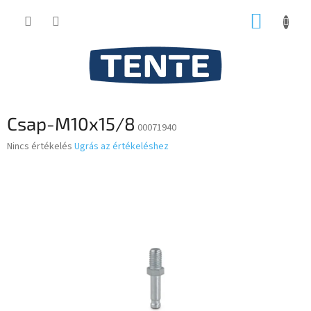
Ugrás
KOSÁR
a
fő
tartalomhoz
Csap-M10x15/8
00071940
A
Nincs értékelés
Ugrás az értékeléshez
termék
átlagos
értékelése
5-
ből
0,0
csillag.