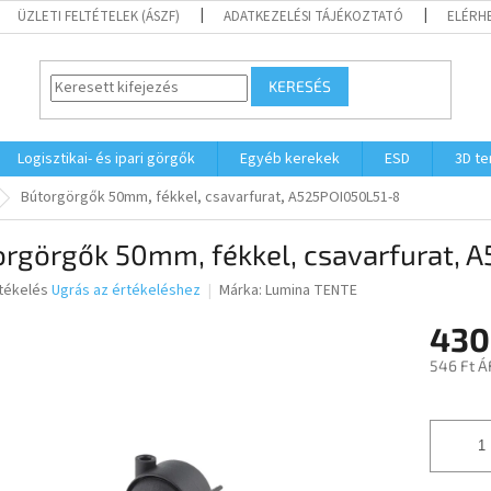
ÜZLETI FELTÉTELEK (ÁSZF)
ADATKEZELÉSI TÁJÉKOZTATÓ
ELÉRH
KERESÉS
Logisztikai- és ipari görgők
Egyéb kerekek
ESD
3D t
Bútorgörgők 50mm, fékkel, csavarfurat, A525POI050L51-8
orgörgők 50mm, fékkel, csavarfurat, 
rtékelés
Ugrás az értékeléshez
Márka:
Lumina TENTE
430
ése
546 Ft Á