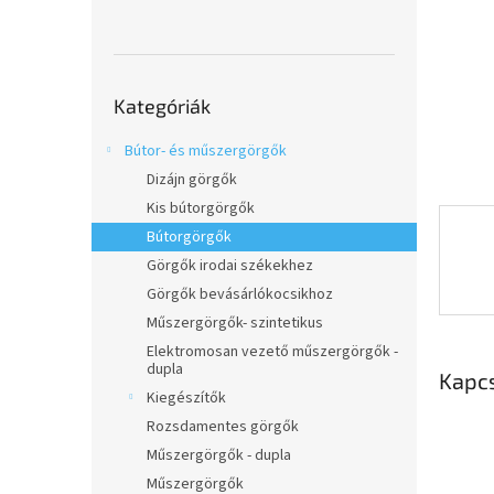
l
Kategóriák
Kategóriák
átugrása
Bútor- és műszergörgők
Dizájn görgők
Kis bútorgörgők
Bútorgörgők
Görgők irodai székekhez
Görgők bevásárlókocsikhoz
Műszergörgők- szintetikus
Elektromosan vezető műszergörgők -
dupla
Kapc
Kiegészítők
Rozsdamentes görgők
Műszergörgők - dupla
Műszergörgők