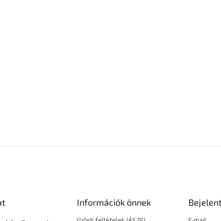
at
Információk önnek
Bejelen
Üzleti feltételek (ÁSZF)
E-mail