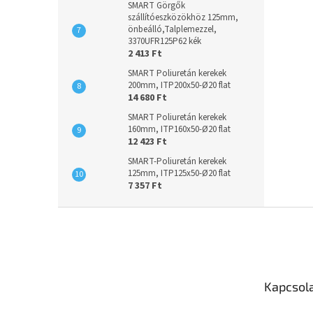
SMART Görgők
szállítóeszközökhöz 125mm,
önbeálló,Talplemezzel,
3370UFR125P62 kék
2 413 Ft
SMART Poliuretán kerekek
200mm, ITP200x50-Ø20 flat
14 680 Ft
SMART Poliuretán kerekek
160mm, ITP160x50-Ø20 flat
12 423 Ft
SMART-Poliuretán kerekek
125mm, ITP125x50-Ø20 flat
7 357 Ft
L
á
b
l
é
Kapcsol
c