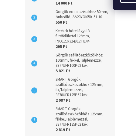
14 000 Ft
Görgők irodai székekhez 50mm,
önbeálló, AA20YOI050L51-10
550 Ft
Kerekek hőre lágyuló
futófelülettel 125mm,
PJO125x32-Ø12 HL44
295 Ft
Görgők szállítóeszközökhöz
100mm, fékkel,Talplemezzel,
3377UFR100P62 kék
5 821 Ft
SMART Görgők
szállítóeszközökhöz 125mm,
fix,Talplemezzel,
3378UFR125P62 kék
2 087 Ft
SMART Görgők
szállítóeszközökhöz 125mm,
fékkel,Talplemezzel,
3377UFR125P62 kék
2 819 Ft