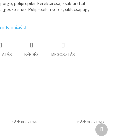
görgő, polipropilén keréktárcsa, zsákfurattal
üggesztéshez. Polipropilén kerék, siklócsapágy
s információ
TATÁS
KÉRDÉS
MEGOSZTÁS
Kód:
00071940
Kód:
00071943
Következő
termék