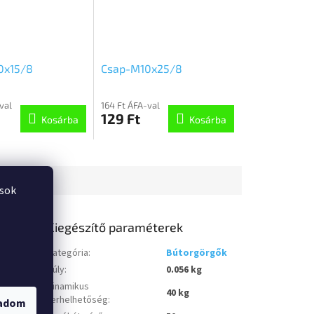
0x15/8
Csap-M10x25/8
val
164 Ft ÁFA-val
129 Ft
Kosárba
Kosárba
ások
Kiegészítő paraméterek
Kategória
:
Bútorgörgők
Súly
:
0.056 kg
Dinamikus
40 kg
terhelhetőség
:
gadom