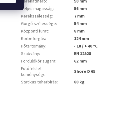
Kerékátmérő
:
50 mm
Teljes magasság
:
56 mm
Kerékszélesség
:
7 mm
Görgő szélessége
:
54 mm
Központi furat
:
8 mm
Körbeforgás
:
124 mm
Hőtartomány
:
- 10 / + 40 °C
Szabvány
:
EN 12528
Fordulókör sugara
:
62 mm
Futófelület
Shore D 65
keménysége
:
Statikus teherbírás
:
80 kg