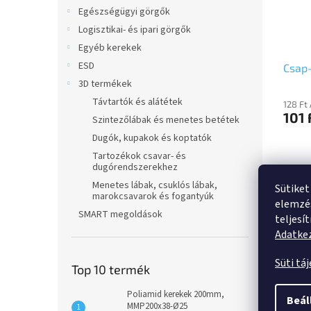
Egészségügyi görgők
Logisztikai- és ipari görgők
Egyéb kerekek
ESD
Csap
3D termékek
Távtartók és alátétek
128 Ft
101 
Szintezőlábak és menetes betétek
Dugók, kupakok és koptatók
Tartozékok csavar- és
dugórendszerekhez
Leírá
Menetes lábak, csuklós lábak,
Sütiket
marokcsavarok és fogantyúk
elemzés
SMART megoldások
teljesí
Ter
Adatkez
Önbe
Süti tá
Poli
Top 10 termék
Poliamid kerekek 200mm,
Beál
MMP200x38-Ø25