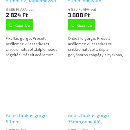
50mm,fix, Talplemezzel,
50mm,önbeálló,
2478DYK050P41-55
csavarfurat,
3 586 Ft ÁFA-val
4 836 Ft ÁFA-val
2470YGO050P30-11
2 824 Ft
3 808 Ft
Kosárba
Kosárba
Fixvillás görgő, Préselt
Önbeálló görgő, Préselt
acéllemez villaszerkezet,
acéllemez villaszerkezet,
cinkkromátozott,talplemezes
cinkkromátozott, dupla
rögzítés.Préselt acéllemez
golyósoros csapágy a nyakban,
keréktárcsa, fekete,
csavarfurat. Elektromosan
nyommentes tömörgumi
vezető polipropilén
futófelületszálvédővel, kúpos...
keréktárcsa, szürke,...
Antisztatikus görgő
Antisztatikus görgő
50mm,
75mm,önbeálló,
önbeálló,Talplemezzel,
csavarfurat,