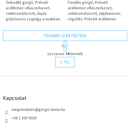
Önbeálló görgő, Préselt
Fixvillás görgő, Préselt
acéllemez villaszerkezet,
acéllemez villaszerkezet,
cinkkromátozott, dupla
cinkkromátozott, talplemezes
golyósoros csapágy a nyakban,
rögzítés. Préselt acéllemez
talplemezes rögzítés. Préselt
keréktárcsa, fekete,
acéllemez keréktárcsa, fekete,
nyommentes tömörgumi
nyommentes...
futófelület szálvédővel,...
TOVÁBBI 12 BETÖLTÉSE
L
1
7
a
L
p
összesen
74
termék
i
o
s
FEL
z
t
á
a
s
L
i
r
á
á
b
n
l
Kapcsolat
y
é
í
megrendeles
@
gorgo-tente.hu
c
t
á
+36 1 203 0028
s
e