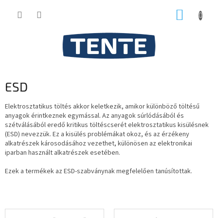
Ugrás
KOSÁR
a
fő
tartalomhoz
ESD
Elektrosztatikus töltés akkor keletkezik, amikor különböző töltésű
anyagok érintkeznek egymással. Az anyagok súrlódásából és
szétválásából eredő kritikus töltéscserét elektrosztatikus kisülésnek
(ESD) nevezzük. Ez a kisülés problémákat okoz, és az érzékeny
alkatrészek károsodásához vezethet, különösen az elektronikai
iparban használt alkatrészek esetében.
Ezek a termékek az ESD-szabványnak megfelelően tanúsítottak.