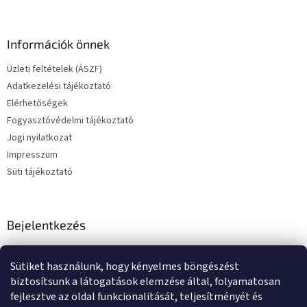
l
e
m
Információk önnek
e
i
Üzleti feltételek (ÁSZF)
Adatkezelési tájékoztató
Elérhetőségek
Fogyasztóvédelmi tájékoztató
Jogi nyilatkozat
Impresszum
Süti tájékoztató
Bejelentkezés
E-mail
Sütiket használunk, hogy kényelmes böngészést
Jelszó
biztosítsunk a látogatások elemzése által, folyamatosan
fejlesztve az oldal funkcionalitását, teljesítményét és