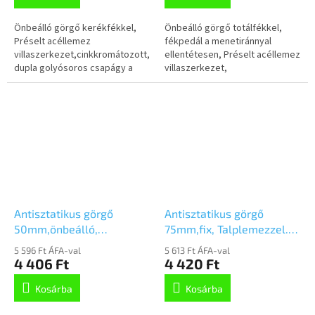
Önbeálló görgő kerékfékkel,
Önbeálló görgő totálfékkel,
Préselt acéllemez
fékpedál a menetiránnyal
villaszerkezet,cinkkromátozott,
ellentétesen, Préselt acéllemez
dupla golyósoros csapágy a
villaszerkezet,
nyakban, csavarozotttengely,
cinkkromátozott, dupla
csavarfurat. Préselt acéllemez
golyósoros csapágy a nyakban,
keréktárcsa,...
csavarfurat....
Antisztatikus görgő
Antisztatikus görgő
50mm,önbeálló,
75mm,fix, Talplemezzel.
talplemezzel,
2478DYK075P60
5 596 Ft ÁFA-val
5 613 Ft ÁFA-val
2470DYK050P40
4 406 Ft
4 420 Ft
Kosárba
Kosárba