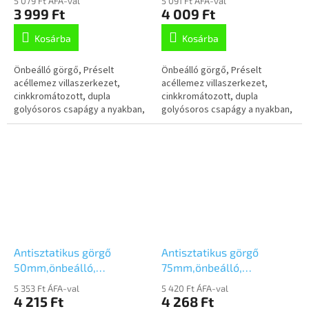
5 079 Ft ÁFA-val
5 091 Ft ÁFA-val
2470YGO050P40
2470YGO075P30-11
3 999 Ft
4 009 Ft
Kosárba
Kosárba
Önbeálló görgő, Préselt
Önbeálló görgő, Préselt
acéllemez villaszerkezet,
acéllemez villaszerkezet,
cinkkromátozott, dupla
cinkkromátozott, dupla
golyósoros csapágy a nyakban,
golyósoros csapágy a nyakban,
talplemezes rögzítés.
csavarfurat. Elektromosan
Elektromosan vezető
vezető polipropilén
polipropilén keréktárcsa,...
keréktárcsa, szürke,...
Antisztatikus görgő
Antisztatikus görgő
50mm,önbeálló,
75mm,önbeálló,
csavarfurat,
talplemezzel,
5 353 Ft ÁFA-val
5 420 Ft ÁFA-val
2470DYK050P30-11
2470YGO075P40
4 215 Ft
4 268 Ft