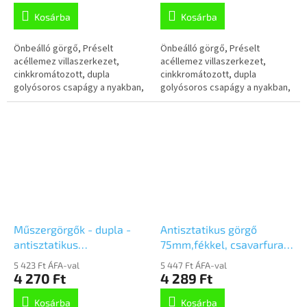
Kosárba
Kosárba
Önbeálló görgő, Préselt
Önbeálló görgő, Préselt
acéllemez villaszerkezet,
acéllemez villaszerkezet,
cinkkromátozott, dupla
cinkkromátozott, dupla
golyósoros csapágy a nyakban,
golyósoros csapágy a nyakban,
csavarfurat. Préselt acéllemez
talplemezes rögzítés.
keréktárcsa, fekete,
Elektromosan vezető
nyommentes tömörgumi...
polipropilén keréktárcsa,...
Műszergörgők - dupla -
Antisztatikus görgő
antisztatikus
75mm,fékkel, csavarfurat,
50mm,fékkel, csavarfurat,
2477YGO075P30-11
5 423 Ft ÁFA-val
5 447 Ft ÁFA-val
2975DYK050P30-11
4 270 Ft
4 289 Ft
Kosárba
Kosárba