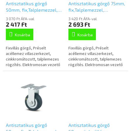
é
l
Antisztatikus görgő
Antisztatikus görgő 75mm,
s
i
50mm, fix,Talplemezzel,
fix,Talplemezzel,
e
s
2478YGO050P41-55
2478YGO075P60
3 070 Ft ÁFA-val
3 420 Ft ÁFA-val
t
2 417 Ft
2 693 Ft
á
Kosárba
Kosárba
j
a
Fixvillás görgő, Préselt
Fixvillás görgő, Préselt
acéllemez villaszerkezet,
acéllemez villaszerkezet,
cinkkromátozott, talplemezes
cinkkromátozott, talplemezes
rögzítés. Elektromosan vezető
rögzítés. Elektromosan vezető
polipropilén keréktárcsa,
polipropilén keréktárcsa,
szürke, nyommentes
szürke, nyommentes
TENTEprene...
TENTEprene...
Antisztatikus görgő
Antisztatikus görgő