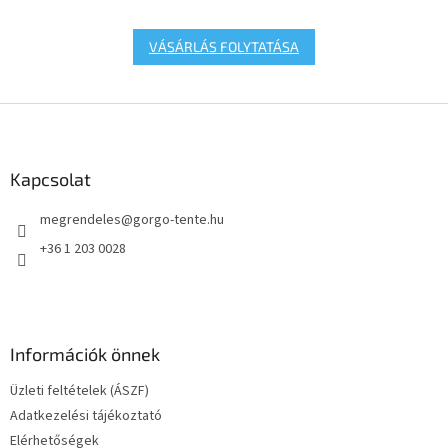
VÁSÁRLÁS FOLYTATÁSA
L
á
b
l
Kapcsolat
é
megrendeles
@
gorgo-tente.hu
c
+36 1 203 0028
Információk önnek
Üzleti feltételek (ÁSZF)
Adatkezelési tájékoztató
Elérhetőségek