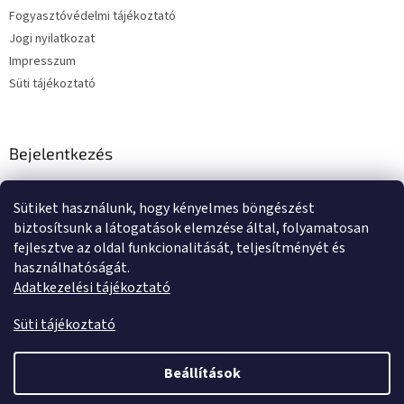
Fogyasztóvédelmi tájékoztató
Jogi nyilatkozat
Impresszum
Süti tájékoztató
Bejelentkezés
E-mail
Sütiket használunk, hogy kényelmes böngészést
Jelszó
biztosítsunk a látogatások elemzése által, folyamatosan
fejlesztve az oldal funkcionalitását, teljesítményét és
használhatóságát.
BEJELENTKEZÉS
Adatkezelési tájékoztató
Új regisztráció
Elfelejtett jelszó
Süti tájékoztató
Beállítások
Shoptet készítette