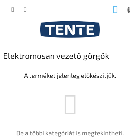
Ugrás
KOSÁR
a
fő
tartalomhoz
Elektromosan vezető görgők
A terméket jelenleg előkészítjük.
De a többi kategóriát is megtekintheti.