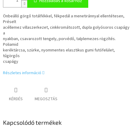
Hozzáadás a kosárhoz
Önbeálló görgő totálfékkel, fékpedál a menetiránnyal ellentétesen,
Préselt
acéllemez villaszerkezet, cinkkromátozott, dupla golyósoros csapágy
a
nyakban, csavarozott tengely, porvédő, talplemezes rögzítés.
Poliamid
keréktárcsa, szürke, nyommentes elasztikus gumi futófelület,
tűgörgős
csapágy
Részletes információ
KÉRDÉS
MEGOSZTÁS
Kapcsolódó termékek