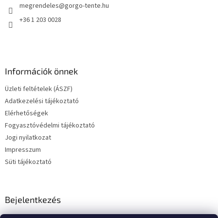
megrendeles
@
gorgo-tente.hu
c
+36 1 203 0028
Információk önnek
Üzleti feltételek (ÁSZF)
Adatkezelési tájékoztató
Elérhetőségek
Fogyasztóvédelmi tájékoztató
Jogi nyilatkozat
Impresszum
Süti tájékoztató
Bejelentkezés
E-mail