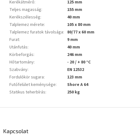
Kerékátmérő
:
125 mm
Teljes magasság
:
155 mm
Kerékszélesség
:
40 mm
Talplemez mérete
:
105 x 80 mm
Talplemez furatok távolsága
:
80/77 x 60 mm
Furat
:
9 mm
Utánfutás
:
40 mm
Körbeforgás
:
246 mm
Hőtartomány
:
- 20 / + 80 °C
Szabvány
:
EN 12532
Fordulókör sugara
:
123 mm
Futófelület keménysége
:
Shore A 64
Statikus teherbírás
:
250 kg
L
á
b
l
Kapcsolat
é