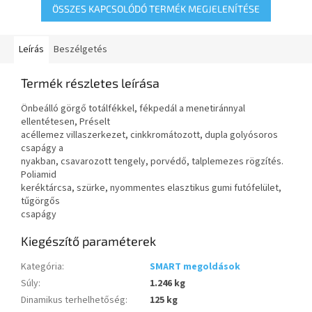
ÖSSZES KAPCSOLÓDÓ TERMÉK MEGJELENÍTÉSE
Leírás
Beszélgetés
Termék részletes leírása
Önbeálló görgő totálfékkel, fékpedál a menetiránnyal
ellentétesen, Préselt
acéllemez villaszerkezet, cinkkromátozott, dupla golyósoros
csapágy a
nyakban, csavarozott tengely, porvédő, talplemezes rögzítés.
Poliamid
keréktárcsa, szürke, nyommentes elasztikus gumi futófelület,
tűgörgős
csapágy
Kiegészítő paraméterek
Kategória
:
SMART megoldások
Súly
:
1.246 kg
Dinamikus terhelhetőség
:
125 kg