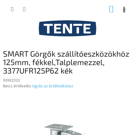
Ugrás
KOSÁR
a
fő
tartalomhoz
SMART Görgők szállítóeszközökhöz
125mm, fékkel,Talplemezzel,
3377UFR125P62 kék
XXXX2332
A
Nincs értékelés
Ugrás az értékeléshez
termék
átlagos
értékelése
5-
ből
0,0
csillag.