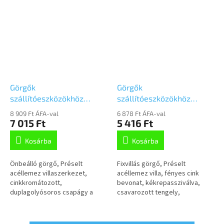
Görgők
Görgők
szállítóeszközökhöz
szállítóeszközökhöz
125mm,
125mm, fix,Talplemezzel,
8 909 Ft ÁFA-val
6 878 Ft ÁFA-val
önbeálló,Talplemezzel,
3478UFR125P62 kék
7 015 Ft
5 416 Ft
3470UFR125P62 kék
Kosárba
Kosárba
Önbeálló görgő, Préselt
Fixvillás görgő, Préselt
acéllemez villaszerkezet,
acéllemez villa, fényes cink
cinkkromátozott,
bevonat, kékrepassziválva,
duplagolyósoros csapágy a
csavarozott tengely,
nyakban, csavarozott tengely,
talplemezes rögzítés.Poliamid
porvédő, talplemezesrögzítés.
keréktárcsa, szürke,
Poliamid keréktárcsa,...
nyommentes elasztikus...