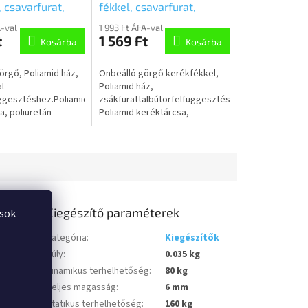
 csavarfurat,
fékkel, csavarfurat,
055L51-10
5925UAI055L51-10
A-val
1 993 Ft ÁFA-val
t
1 569 Ft
Kosárba
Kosárba
örgő, Poliamid ház,
Önbeálló görgő kerékfékkel,
l
Poliamid ház,
ggesztéshez.Poliamid
zsákfurattalbútorfelfüggesztéshez.
a, poliuretán
Poliamid keréktárcsa,
, siklócsapágy
poliuretán
futófelület,siklócsapágy
Kiegészítő paraméterek
ások
Kategória
:
Kiegészítők
Súly
:
0.035 kg
Dinamikus terhelhetőség
:
80 kg
Teljes magasság
:
6 mm
Statikus terhelhetőség
:
160 kg