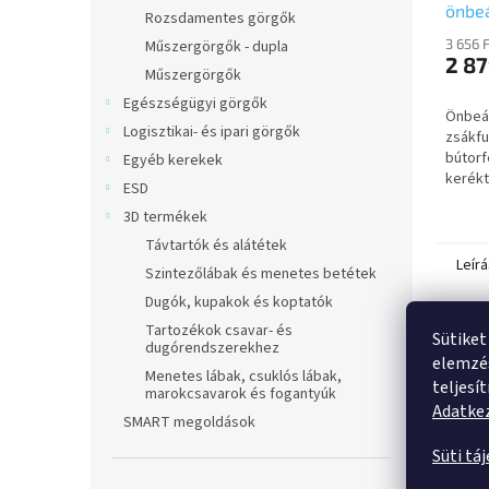
önbeá
Rozsdamentes görgők
5920
3 656 
Műszergörgők - dupla
RAL7
2 87
Műszergörgők
Egészségügyi görgők
Önbeál
Logisztikai- és ipari görgők
zsákfu
bútorf
Egyéb kerekek
kerékt
ESD
futófe
3D termékek
Távtartók és alátétek
Leírá
Szintezőlábak és menetes betétek
Dugók, kupakok és koptatók
Tartozékok csavar- és
Ter
Sütiket
dugórendszerekhez
elemzés
Menetes lábak, csuklós lábak,
Semm
teljesí
marokcsavarok és fogantyúk
Adatkez
SMART megoldások
Süti tá