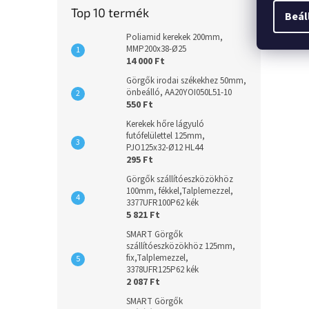
Top 10 termék
Beál
Poliamid kerekek 200mm,
MMP200x38-Ø25
14 000 Ft
Görgők irodai székekhez 50mm,
önbeálló, AA20YOI050L51-10
550 Ft
Kerekek hőre lágyuló
futófelülettel 125mm,
PJO125x32-Ø12 HL44
295 Ft
Görgők szállítóeszközökhöz
100mm, fékkel,Talplemezzel,
3377UFR100P62 kék
5 821 Ft
SMART Görgők
szállítóeszközökhöz 125mm,
fix,Talplemezzel,
3378UFR125P62 kék
2 087 Ft
SMART Görgők