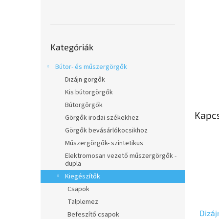
l
Kategóriák
Kategóriák
átugrása
Bútor- és műszergörgők
Dizájn görgők
Kis bútorgörgők
Bútorgörgők
Kapc
Görgők irodai székekhez
Görgők bevásárlókocsikhoz
Műszergörgők- szintetikus
Elektromosan vezető műszergörgők -
dupla
Kiegészítők
Csapok
Talplemez
Dizá
Befeszítő csapok