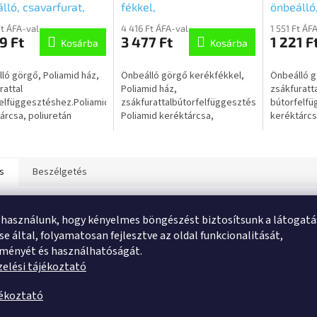
lló, csavarfurat,
fékkel,
önbeálló,
UAI050L51-10
csavarfurat,5925UAI050L51-
5920UAI
Ft ÁFA-val
4 416 Ft ÁFA-val
1 551 Ft ÁF
001
10 RAL9002/7015
9 Ft
3 477 Ft
1 221 F
Kosárba
Kosárba
ló görgő, Poliamid ház,
Önbeálló görgő kerékfékkel,
Önbeálló g
rattal
Poliamid ház,
zsákfuratta
elfüggesztéshez.Poliamid
zsákfurattalbútorfelfüggesztéshez.
bútorfelfü
árcsa, poliuretán
Poliamid keréktárcsa,
keréktárcs
lület, siklócsapágy
poliuretán
futófelület
futófelület,siklócsapágy
s
Beszélgetés
mék részletes leírása
 használunk, hogy kényelmes böngészést biztosítsunk a látogat
e által, folyamatosan fejlesztve az oldal funkcionalitását,
ilyen termékleírás nem érhető el
tményét és használhatóságát.
elési tájékoztató
jékoztató