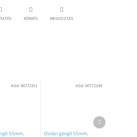
TATÁS
KÉRDÉS
MEGOSZTÁS
Kód:
00772351
Kód:
00772349
Következő
termék
örgő 55mm,
Dizájn görgő 55mm,