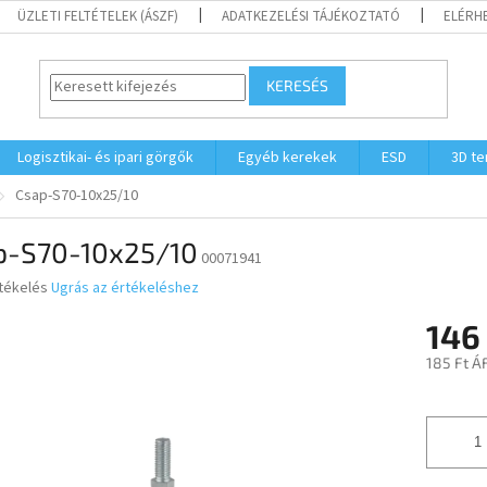
ÜZLETI FELTÉTELEK (ÁSZF)
ADATKEZELÉSI TÁJÉKOZTATÓ
ELÉRH
KERESÉS
Logisztikai- és ipari görgők
Egyéb kerekek
ESD
3D t
Csap-S70-10x25/10
p-S70-10x25/10
00071941
rtékelés
Ugrás az értékeléshez
146
ése
185 Ft Á