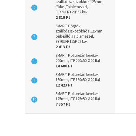
szállítóeszközökhöz 125mm,
fékkel,Talplemezzel,
3377UFR125P62 kék
2 819 Ft
SMART Görgők
szállítóeszközökhöz 125mm,
önbeálló,Talplemezzel,
3370UFR125P62 kék
2 413 Ft
SMART Poliuretán kerekek
200mm, ITP200x50-Ø20 flat
14 680 Ft
SMART Poliuretán kerekek
160mm, ITP160x50-Ø20 flat
12 423 Ft
SMART-Poliuretán kerekek
125mm, ITP125x50-Ø20 flat
7 357 Ft
L
á
b