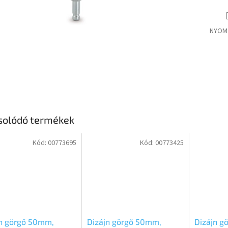
NYOM
solódó termékek
Kód:
00773695
Kód:
00773425
jn görgő 50mm,
Dizájn görgő 50mm,
Dizájn g