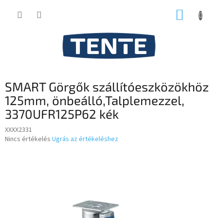
Ugrás
KOSÁR
a
fő
tartalomhoz
SMART Görgők szállítóeszközökhöz
125mm, önbeálló,Talplemezzel,
3370UFR125P62 kék
XXXX2331
A
Nincs értékelés
Ugrás az értékeléshez
termék
átlagos
értékelése
5-
ből
0,0
csillag.