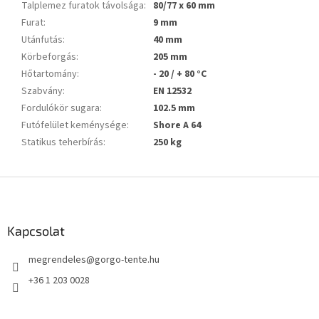
Talplemez furatok távolsága
:
80/77 x 60 mm
Furat
:
9 mm
Utánfutás
:
40 mm
Körbeforgás
:
205 mm
Hőtartomány
:
- 20 / + 80 °C
Szabvány
:
EN 12532
Fordulókör sugara
:
102.5 mm
Futófelület keménysége
:
Shore A 64
Statikus teherbírás
:
250 kg
L
á
b
l
Kapcsolat
é
megrendeles
@
gorgo-tente.hu
c
+36 1 203 0028