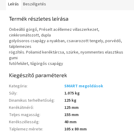
Leírás
Beszélgetés
Termék részletes leírása
Önbeálló görgő, Préselt acéllemez villaszerkezet,
cinkkromátozott, dupla
golyósoros csapágy a nyakban, csavarozott tengely, porvédő,
talplemezes
rögzítés. Poliamid keréktárcsa, szürke, nyommentes elasztikus
gumi
futófelület, tűgörgős csapágy
Kiegészítő paraméterek
Kategória
:
SMART megoldások
Súly
:
1.075 kg
Dinamikus terhelhetőség
:
125 kg
Kerékátmérő
:
125 mm
Teljes magasság
:
155 mm
Kerékszélesség
:
40 mm
Talplemez mérete
:
105 x 80 mm