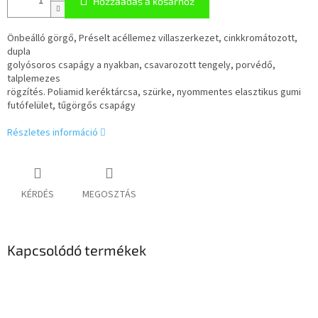
Hozzáadás a kosárhoz
Önbeálló görgő, Préselt acéllemez villaszerkezet, cinkkromátozott,
dupla
golyósoros csapágy a nyakban, csavarozott tengely, porvédő,
talplemezes
rögzítés. Poliamid keréktárcsa, szürke, nyommentes elasztikus gumi
futófelület, tűgörgős csapágy
Részletes információ
KÉRDÉS
MEGOSZTÁS
Kapcsolódó termékek