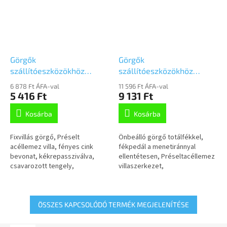
Görgők
Görgők
szállítóeszközökhöz
szállítóeszközökhöz
125mm, fix,Talplemezzel,
125mm,
6 878 Ft ÁFA-val
11 596 Ft ÁFA-val
3478UFR125P62 kék
fékkel,Talplemezzel,
5 416 Ft
9 131 Ft
3477UFR125P62 kék
Kosárba
Kosárba
Fixvillás görgő, Préselt
Önbeálló görgő totálfékkel,
acéllemez villa, fényes cink
fékpedál a menetiránnyal
bevonat, kékrepassziválva,
ellentétesen, Préseltacéllemez
csavarozott tengely,
villaszerkezet,
talplemezes rögzítés.Poliamid
cinkkromátozott, dupla
keréktárcsa, szürke,
golyósoros csapágy anyakban,
nyommentes elasztikus...
csavarozott tengely,...
ÖSSZES KAPCSOLÓDÓ TERMÉK MEGJELENÍTÉSE