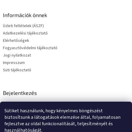
Információk önnek
Üzleti feltételek (ÁSZF)
Adatkezelési tájékoztató
Elérhetőségek
Fogyasztóvédelmi tájékoztató
Jogi nyilatkozat
Impresszum
Süti tájékoztató
Bejelentkezés
E-mail
Sütiket használunk, hogy kényelmes böngészést
Jelszó
biztosítsunk a látogatások elemzése által, folyamatosan
fejlesztve az oldal funkcionalitását, teljesítményét és
használhatóságát.