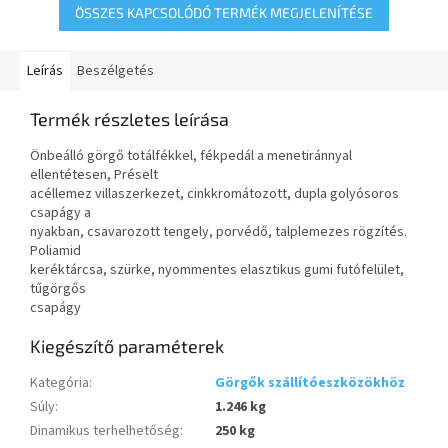
ÖSSZES KAPCSOLÓDÓ TERMÉK MEGJELENÍTÉSE
Leírás
Beszélgetés
Termék részletes leírása
Önbeálló görgő totálfékkel, fékpedál a menetiránnyal
ellentétesen, Préselt
acéllemez villaszerkezet, cinkkromátozott, dupla golyósoros
csapágy a
nyakban, csavarozott tengely, porvédő, talplemezes rögzítés.
Poliamid
keréktárcsa, szürke, nyommentes elasztikus gumi futófelület,
tűgörgős
csapágy
Kiegészítő paraméterek
Kategória
:
Görgők szállítóeszközökhöz
Súly
:
1.246 kg
Dinamikus terhelhetőség
:
250 kg