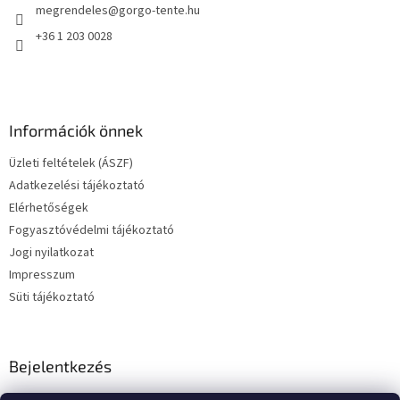
megrendeles
@
gorgo-tente.hu
c
+36 1 203 0028
Információk önnek
Üzleti feltételek (ÁSZF)
Adatkezelési tájékoztató
Elérhetőségek
Fogyasztóvédelmi tájékoztató
Jogi nyilatkozat
Impresszum
Süti tájékoztató
Bejelentkezés
E-mail