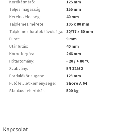
Kerékátmérő
:
125 mm
Teljes magasság
:
155 mm
Kerékszélesség
:
40 mm
Talplemez mérete
:
105 x 80 mm
Talplemez furatok távolsága
:
80/77 x 60 mm
Furat
:
9 mm
Utánfutás
:
40 mm
Körbeforgás
:
246 mm
Hőtartomány
:
- 20 / + 80 °C
Szabvány
:
EN 12532
Fordulókör sugara
:
123 mm
Futófelület keménysége
:
Shore A 64
Statikus teherbírás
:
500 kg
L
á
b
l
Kapcsolat
é