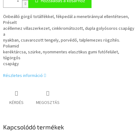
Hozzáadás a kosárhoz
Önbeálló görgő totálfékkel, fékpedál a menetiránnyal ellentétesen,
Préselt
acéllemez villaszerkezet, cinkkromátozott, dupla golyósoros csapágy
a
nyakban, csavarozott tengely, porvédő, talplemezes rögzítés.
Poliamid
keréktárcsa, szürke, nyommentes elasztikus gumi futófelület,
tűgörgős
csapágy
Részletes információ
KÉRDÉS
MEGOSZTÁS
Kapcsolódó termékek