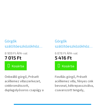
Görgők
Görgők
szállítóeszközökhöz
szállítóeszközökhöz
125mm,
125mm, fix,Talplemezzel,
8 909 Ft ÁFA-val
6 878 Ft ÁFA-val
önbeálló,Talplemezzel,
3478UFR125P62 kék
7 015 Ft
5 416 Ft
3470UFR125P62 kék
Kosárba
Kosárba
Önbeálló görgő, Préselt
Fixvillás görgő, Préselt
acéllemez villaszerkezet,
acéllemez villa, fényes cink
cinkkromátozott,
bevonat, kékrepassziválva,
duplagolyósoros csapágy a
csavarozott tengely,
nyakban, csavarozott tengely,
talplemezes rögzítés.Poliamid
porvédő, talplemezesrögzítés.
keréktárcsa, szürke,
Poliamid keréktárcsa,...
nyommentes elasztikus...