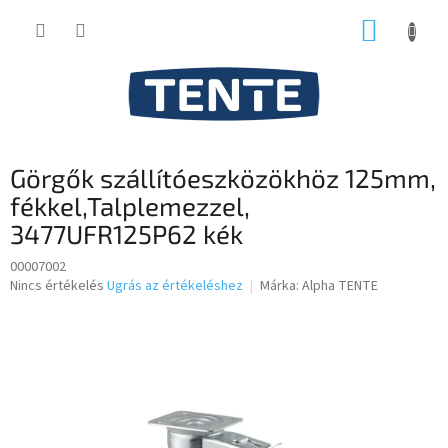
Ugrás
KOSÁR
a
fő
tartalomhoz
Görgők szállítóeszközökhöz 125mm,
fékkel,Talplemezzel,
3477UFR125P62 kék
00007002
A
Nincs értékelés
Ugrás az értékeléshez
Márka:
Alpha TENTE
termék
átlagos
értékelése
5-
ből
0,0
csillag.