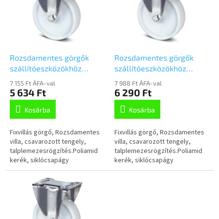
m
n
é
d
k
e
e
z
k
é
l
Rozsdamentes görgők
Rozsdamentes görgők
s
i
szállítóeszközökhöz
szállítóeszközökhöz
e
s
80mm, fix,Talplemezzel,
100mm, fix,Talplemezzel,
7 155 Ft ÁFA-val
7 988 Ft ÁFA-val
t
8478UOO080P62
8478UOO100P62
5 634 Ft
6 290 Ft
á
Kosárba
Kosárba
j
a
Fixvillás görgő, Rozsdamentes
Fixvillás görgő, Rozsdamentes
villa, csavarozott tengely,
villa, csavarozott tengely,
talplemezesrögzítés.Poliamid
talplemezesrögzítés.Poliamid
kerék, siklócsapágy
kerék, siklócsapágy