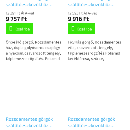
szállítóeszközökhöz
szállítóeszközökhöz
125mm,
125mm, fix,Talplemezzel,
12 391 Ft ÁFA-val
12 593 Ft ÁFA-val
önbeálló,Talplemezzel,
8478UFX125P62
9 757 Ft
9 916 Ft
8470UOO125P62
Kosárba
Kosárba
Önbeálló görgő, Rozsdamentes
Fixvillás görgő, Rozsdamentes
ház, dupla golyósoros csapágy
villa, csavarozott tengely,
a nyakban,csavarozott tengely,
talplemezesrögzítés.Poliamid
talplemezes rögzítés. Poliamid
keréktárcsa, szürke,
kerék, siklócsapágy
nyommentes elasztikus gumi
futófelület,kisméretű szálvédő,
tömített...
Rozsdamentes görgők
Rozsdamentes görgők
szállítóeszközökhöz
szállítóeszközökhöz