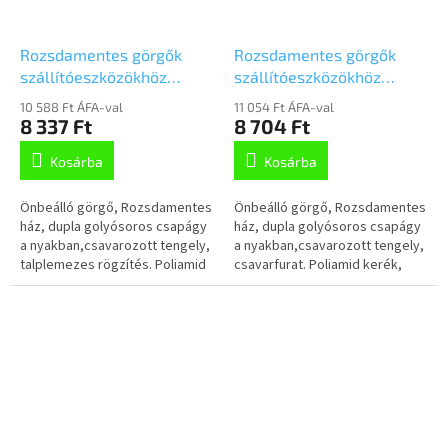
Rozsdamentes görgők
Rozsdamentes görgők
szállítóeszközökhöz
szállítóeszközökhöz
80mm,
80mm, önbeálló,
10 588 Ft ÁFA-val
11 054 Ft ÁFA-val
önbeálló,Talplemezzel,
csavarfurat,
8 337 Ft
8 704 Ft
8470UOO080P62
8470UOO080P30-13
Kosárba
Kosárba
Önbeálló görgő, Rozsdamentes
Önbeálló görgő, Rozsdamentes
ház, dupla golyósoros csapágy
ház, dupla golyósoros csapágy
a nyakban,csavarozott tengely,
a nyakban,csavarozott tengely,
talplemezes rögzítés. Poliamid
csavarfurat. Poliamid kerék,
kerék, siklócsapágy
siklócsapágy