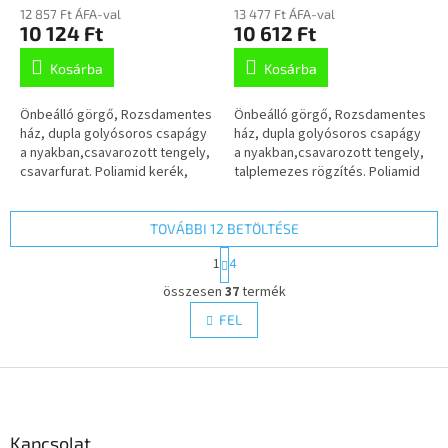
125mm, önbeálló,
100mm,
12 857 Ft ÁFA-val
13 477 Ft ÁFA-val
csavarfurat,
önbeálló,Talplemezzel,
10 124 Ft
10 612 Ft
8470UOO125P30-13
8470UFX100P62 LW46
Kosárba
Kosárba
szürke
Önbeálló görgő, Rozsdamentes
Önbeálló görgő, Rozsdamentes
ház, dupla golyósoros csapágy
ház, dupla golyósoros csapágy
a nyakban,csavarozott tengely,
a nyakban,csavarozott tengely,
csavarfurat. Poliamid kerék,
talplemezes rögzítés. Poliamid
siklócsapágy
keréktárcsa,
szürke,nyommentes elasztikus
gumi...
TOVÁBBI 12 BETÖLTÉSE
L
1
4
a
L
p
összesen
37
termék
i
o
s
FEL
z
t
á
a
s
L
i
r
á
á
b
n
l
Kapcsolat