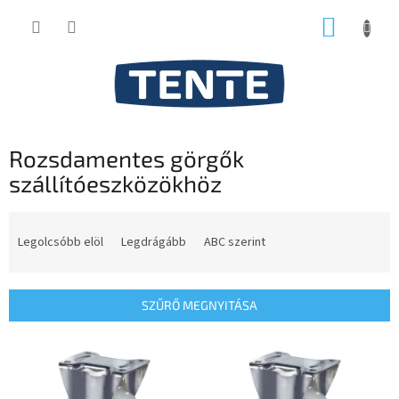
Ugrás
KOSÁR
a
fő
tartalomhoz
Rozsdamentes görgők
szállítóeszközökhöz
T
e
Legolcsóbb elöl
Legdrágább
ABC szerint
r
m
é
SZŰRŐ MEGNYITÁSA
k
e
T
k
e
r
r
e