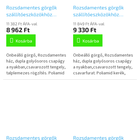
Rozsdamentes görgők
Rozsdamentes görgők
szállítóeszközökhöz
szállítóeszközökhöz
100mm,
100mm, önbeálló,
11 382 Ft ÁFA-val
11 849 Ft ÁFA-val
önbeálló,Talplemezzel,
csavarfurat,
8 962 Ft
9 330 Ft
8470UOO100P62
8470UOO100P30-13
Kosárba
Kosárba
Önbeálló görgő, Rozsdamentes
Önbeálló görgő, Rozsdamentes
ház, dupla golyósoros csapágy
ház, dupla golyósoros csapágy
a nyakban,csavarozott tengely,
a nyakban,csavarozott tengely,
talplemezes rögzítés. Poliamid
csavarfurat. Poliamid kerék,
kerék, siklócsapágy
siklócsapágy
Rozsdamentes görgők
Rozsdamentes görgők