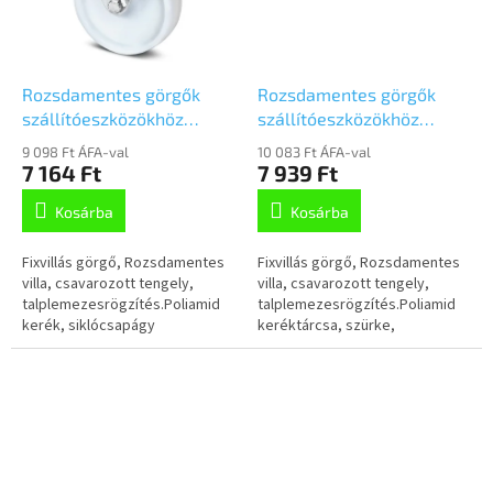
Rozsdamentes görgők
Rozsdamentes görgők
szállítóeszközökhöz
szállítóeszközökhöz
125mm, fix,Talplemezzel,
100mm, fix,Talplemezzel,
9 098 Ft ÁFA-val
10 083 Ft ÁFA-val
8478UOO125P62
8478UFX100P62 LW46
7 164 Ft
7 939 Ft
szürke
Kosárba
Kosárba
Fixvillás görgő, Rozsdamentes
Fixvillás görgő, Rozsdamentes
villa, csavarozott tengely,
villa, csavarozott tengely,
talplemezesrögzítés.Poliamid
talplemezesrögzítés.Poliamid
kerék, siklócsapágy
keréktárcsa, szürke,
nyommentes elasztikus gumi
futófelület,kisméretű szálvédő,
tömített...