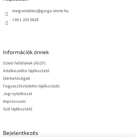
y
é
í
megrendeles
@
gorgo-tente.hu
c
t
á
+36 1 203 0028
s
e
l
e
m
Információk önnek
e
i
Üzleti feltételek (ÁSZF)
Adatkezelési tájékoztató
Elérhetőségek
Fogyasztóvédelmi tájékoztató
Jogi nyilatkozat
Impresszum
Süti tájékoztató
Bejelentkezés