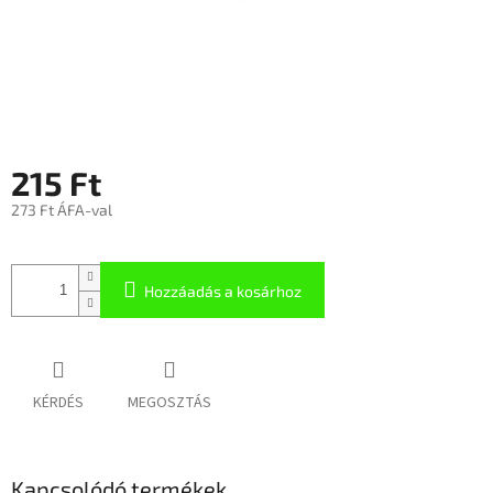
215 Ft
273 Ft ÁFA-val
Hozzáadás a kosárhoz
KÉRDÉS
MEGOSZTÁS
Kapcsolódó termékek