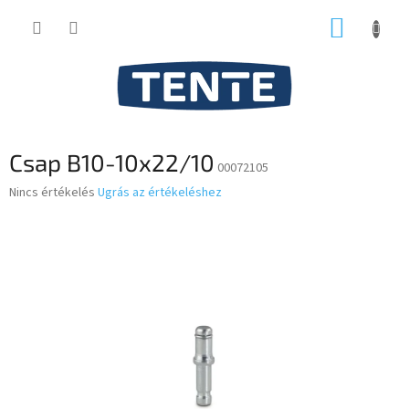
Ugrás
KOSÁR
a
fő
tartalomhoz
Csap B10-10x22/10
00072105
A
Nincs értékelés
Ugrás az értékeléshez
termék
átlagos
értékelése
5-
ből
0,0
csillag.