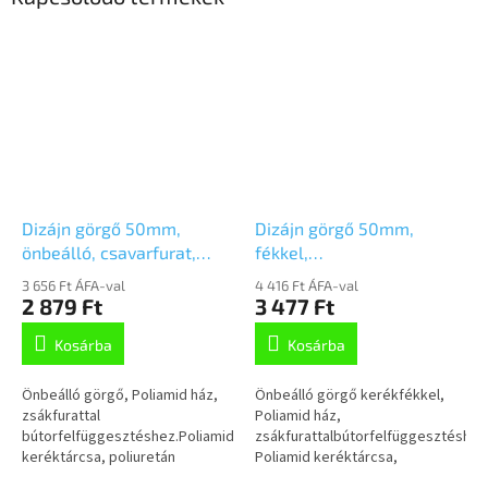
Dizájn görgő 50mm,
Dizájn görgő 50mm,
önbeálló, csavarfurat,
fékkel,
5920UAI050L51-10
csavarfurat,5925UAI050L51-
3 656 Ft ÁFA-val
4 416 Ft ÁFA-val
RAL7001
10 RAL9002/7015
2 879 Ft
3 477 Ft
Kosárba
Kosárba
Önbeálló görgő, Poliamid ház,
Önbeálló görgő kerékfékkel,
zsákfurattal
Poliamid ház,
bútorfelfüggesztéshez.Poliamid
zsákfurattalbútorfelfüggesztéshez
keréktárcsa, poliuretán
Poliamid keréktárcsa,
futófelület, siklócsapágy
poliuretán