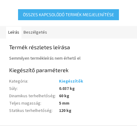
futófelület,siklócsapágy
ÖSSZES KAPCSOLÓDÓ TERMÉK MEGJELENÍTÉSE
Leírás
Beszélgetés
Termék részletes leírása
Semmilyen termékleírás nem érhető el
Kiegészítő paraméterek
Kategória
:
Kiegészítők
Súly
:
0.037 kg
Dinamikus terhelhetőség
:
60 kg
Teljes magasság
:
5 mm
Statikus terhelhetőség
:
120 kg
L
á