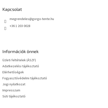
b
l
Kapcsolat
é
megrendeles
@
gorgo-tente.hu
c
+36 1 203 0028
Információk önnek
Üzleti feltételek (ÁSZF)
Adatkezelési tájékoztató
Elérhetőségek
Fogyasztóvédelmi tájékoztató
Jogi nyilatkozat
Impresszum
Süti tájékoztató