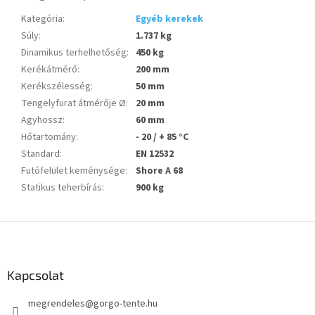
Kategória
:
Egyéb kerekek
Súly
:
1.737 kg
Dinamikus terhelhetőség
:
450 kg
Kerékátmérő
:
200 mm
Kerékszélesség
:
50 mm
Tengelyfurat átmérője Ø
:
20 mm
Agyhossz
:
60 mm
Hőtartomány
:
- 20 / + 85 °C
Standard
:
EN 12532
Futófelület keménysége
:
Shore A 68
Statikus teherbírás
:
900 kg
L
á
b
l
Kapcsolat
é
megrendeles
@
gorgo-tente.hu
c