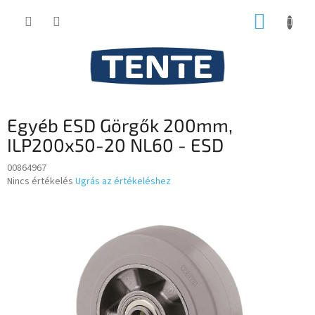
Ugrás
KOSÁR
a
fő
tartalomhoz
Egyéb ESD Görgők 200mm,
ILP200x50-20 NL60 - ESD
00864967
A
Nincs értékelés
Ugrás az értékeléshez
termék
átlagos
értékelése
5-
ből
0,0
csillag.