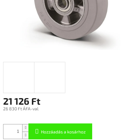
21 126 Ft
26 830 Ft ÁFA-val
Hozzáadás a kosárhoz