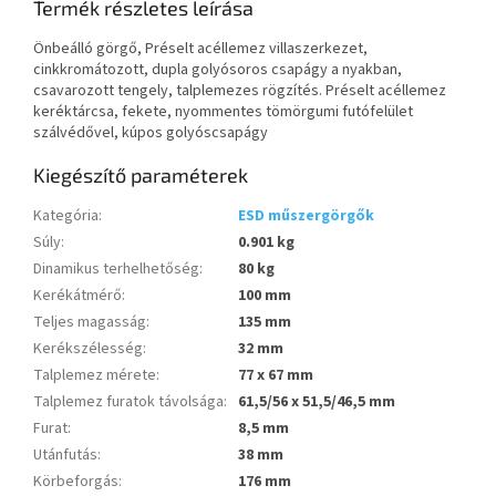
Termék részletes leírása
Önbeálló görgő, Préselt acéllemez villaszerkezet,
cinkkromátozott, dupla golyósoros csapágy a nyakban,
csavarozott tengely, talplemezes rögzítés. Préselt acéllemez
keréktárcsa, fekete, nyommentes tömörgumi futófelület
szálvédővel, kúpos golyóscsapágy
Kiegészítő paraméterek
Kategória
:
ESD műszergörgők
Súly
:
0.901 kg
Dinamikus terhelhetőség
:
80 kg
Kerékátmérő
:
100 mm
Teljes magasság
:
135 mm
Kerékszélesség
:
32 mm
Talplemez mérete
:
77 x 67 mm
Talplemez furatok távolsága
:
61,5/56 x 51,5/46,5 mm
Furat
:
8,5 mm
Utánfutás
:
38 mm
Körbeforgás
:
176 mm