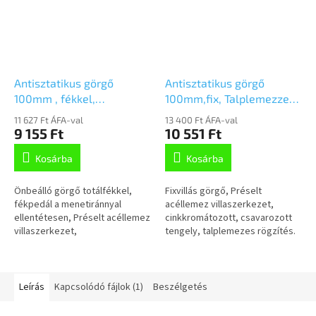
Antisztatikus görgő
Antisztatikus görgő
100mm , fékkel,
100mm,fix, Talplemezzel,
talplemezes,
2478DYK100P50
11 627 Ft ÁFA-val
13 400 Ft ÁFA-val
2477DYK100P50
9 155 Ft
10 551 Ft
Kosárba
Kosárba
Önbeálló görgő totálfékkel,
Fixvillás görgő, Préselt
fékpedál a menetiránnyal
acéllemez villaszerkezet,
ellentétesen, Préselt acéllemez
cinkkromátozott, csavarozott
villaszerkezet,
tengely, talplemezes rögzítés.
cinkkromátozott, dupla
A talplemez hosszanti oldala
golyósoros csapágy a nyakban,
merőleges a menetirányra.
csavarozott tengely,...
Préselt...
Leírás
Kapcsolódó fájlok (1)
Beszélgetés