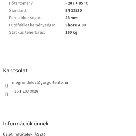
Hőtartomány
:
- 20 / + 85 °C
Standard
:
EN 12530
Fordulókör sugara
:
88 mm
Futófelület keménysége
:
Shore A 80
Statikus teherbírás
:
160 kg
L
á
b
l
Kapcsolat
é
megrendeles
@
gorgo-tente.hu
c
+36 1 203 0028
Információk önnek
Üzleti feltételek (ÁSZF)