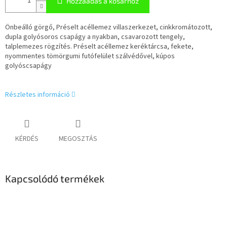
Hozzáadás a kosárhoz
Önbeálló görgő, Préselt acéllemez villaszerkezet, cinkkromátozott,
dupla golyósoros csapágy a nyakban, csavarozott tengely,
talplemezes rögzítés. Préselt acéllemez keréktárcsa, fekete,
nyommentes tömörgumi futófelület szálvédővel, kúpos
golyóscsapágy
Részletes információ
KÉRDÉS
MEGOSZTÁS
Kapcsolódó termékek