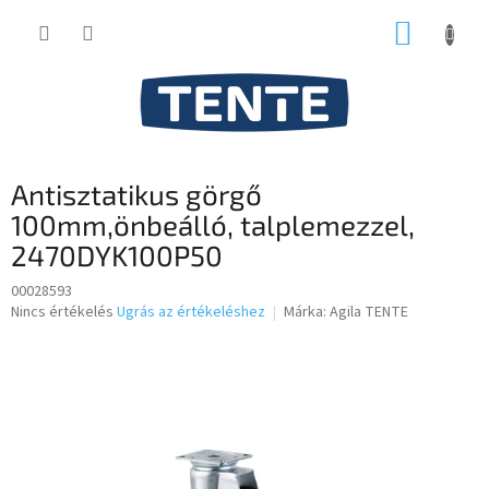
Ugrás
KOSÁR
a
fő
tartalomhoz
Antisztatikus görgő
100mm,önbeálló, talplemezzel,
2470DYK100P50
00028593
A
Nincs értékelés
Ugrás az értékeléshez
Márka:
Agila TENTE
termék
átlagos
értékelése
5-
ből
0,0
csillag.