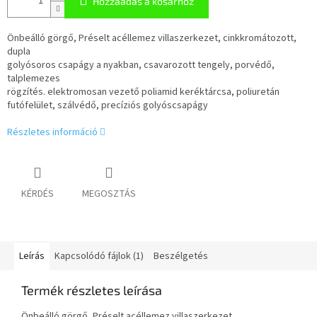
Hozzáadás a kosárhoz
Önbeálló görgő, Préselt acéllemez villaszerkezet, cinkkromátozott,
dupla
golyósoros csapágy a nyakban, csavarozott tengely, porvédő,
talplemezes
rögzítés. elektromosan vezető poliamid keréktárcsa, poliuretán
futófelület, szálvédő, precíziós golyóscsapágy
Részletes információ
KÉRDÉS
MEGOSZTÁS
Leírás
Kapcsolódó fájlok (1)
Beszélgetés
Termék részletes leírása
Önbeálló görgő, Préselt acéllemez villaszerkezet,