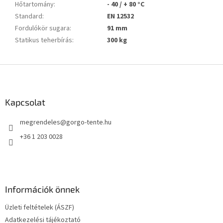
Hőtartomány
:
- 40 / + 80 °C
Standard
:
EN 12532
Fordulókör sugara
:
91 mm
Statikus teherbírás
:
300 kg
L
á
b
l
Kapcsolat
é
megrendeles
@
gorgo-tente.hu
c
+36 1 203 0028
Információk önnek
Üzleti feltételek (ÁSZF)
Adatkezelési tájékoztató