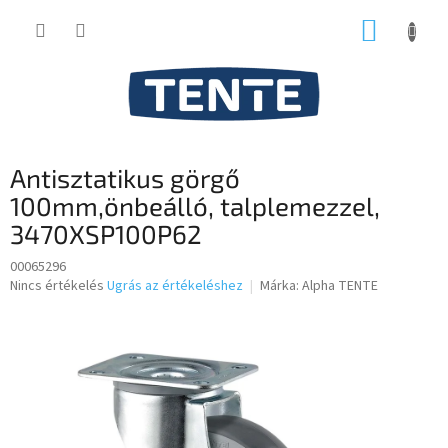
Ugrás
KOSÁR
a
fő
tartalomhoz
Antisztatikus görgő
100mm,önbeálló, talplemezzel,
3470XSP100P62
00065296
A
Nincs értékelés
Ugrás az értékeléshez
Márka:
Alpha TENTE
termék
átlagos
értékelése
5-
ből
0,0
csillag.