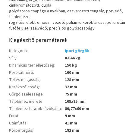
cinkkromátozott, dupla
golyósoros csapágy a nyakban, csavarozott tengely, porvédő,
talplemezes
rögzítés. elektromosan vezető poliamid keréktárcsa, poliuretán
futófelület, szálvédő, precíziós golyóscsapágy
Kiegészítő paraméterek
Kategória
:
Ipari görgők
Súly
:
0.644 kg
Dinamikus terhelhetőség
:
150 kg
Kerékátmérő
:
100 mm
Teljes magasság
:
128 mm
Kerékszélesség
:
32 mm
Görgő szélessége
:
75 mm
Talplemez mérete
:
105x85 mm
Talplemez furatok távolsága
:
80/77x60 mm
Furat
:
9 mm
Utánfutás
:
41 mm
Körbeforgás
:
182 mm