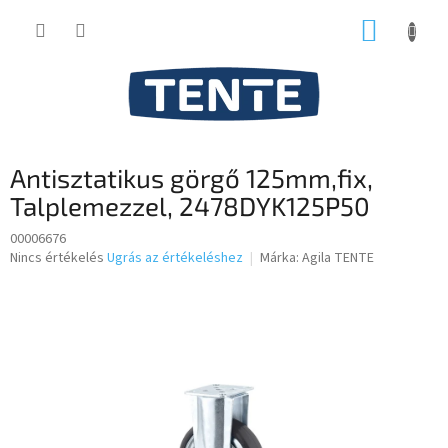
Ugrás
KOSÁR
a
fő
tartalomhoz
Antisztatikus görgő 125mm,fix,
Talplemezzel, 2478DYK125P50
00006676
A
Nincs értékelés
Ugrás az értékeléshez
Márka:
Agila TENTE
termék
átlagos
értékelése
5-
ből
0,0
csillag.