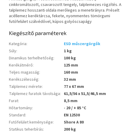
cinkkromátozott, csavarozott tengely, talplemezes rögzítés. A
talplemez hosszanti oldala merőleges a menetirányra. Préselt
acéllemez keréktárcsa, fekete, nyommentes tömörgumi
futófelület szálvédővel, kúpos golyóscsapágy
Kiegészítő paraméterek
Kategória
:
ESD műszergörgők
Súly
:
1 kg
Dinamikus terhelhetőség
:
100 kg
Kerékátmérő
:
125 mm
Teljes magasság
:
160 mm
Kerékszélesség
:
32 mm
Talplemez mérete
:
77 x 67 mm
Talplemez furatok távolsága
:
61,5/56 x 51,5/46,5 mm
Furat
:
8,5 mm
Hőtartomány
:
- 20 / + 85 °C
Standard
:
EN 12530
Futófelület keménysége
:
Shore A 80
Statikus teherbírás
:
200 kg