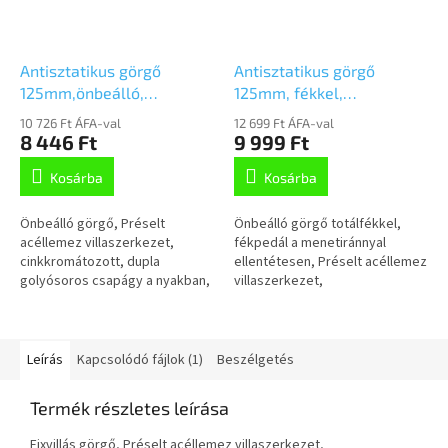
Antisztatikus görgő
Antisztatikus görgő
125mm,önbeálló,
125mm, fékkel,
talplemezzel,
talplemezes,
10 726 Ft ÁFA-val
12 699 Ft ÁFA-val
2470DYK125P50
2477DYK125P50
8 446 Ft
9 999 Ft
Kosárba
Kosárba
Önbeálló görgő, Préselt
Önbeálló görgő totálfékkel,
acéllemez villaszerkezet,
fékpedál a menetiránnyal
cinkkromátozott, dupla
ellentétesen, Préselt acéllemez
golyósoros csapágy a nyakban,
villaszerkezet,
csavarozott tengely,
cinkkromátozott, dupla
talplemezes rögzítés. Préselt
golyósoros csapágy a nyakban,
acéllemez keréktárcsa,...
csavarozott tengely,...
Leírás
Kapcsolódó fájlok (1)
Beszélgetés
Termék részletes leírása
Fixvillás görgő, Préselt acéllemez villaszerkezet,