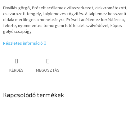
Fixvillás görgő, Préselt acéllemez villaszerkezet, cinkkromátozott,
csavarozott tengely, talplemezes rögzítés. A talplemez hosszanti
oldala merőleges a menetirányra. Préselt acéllemez keréktárcsa,
fekete, nyommentes tömörgumi futófelület szálvédővel, kúpos
golyóscsapágy
Részletes információ
KÉRDÉS
MEGOSZTÁS
Kapcsolódó termékek