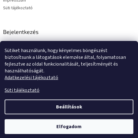
Impresszum
Süti tájékoztató
Bejelentkezés
E-mail
Sütiket használunk, hogy kényelmes böngészést
Jelszó
biztosítsunk a látogatások elemzése által, folyamatosan
fejlesztve az oldal funkcionalitását, teljesítményét és
használhatóságát.
BEJELENTKEZÉS
Adatkezelési tájékoztató
Új regisztráció
Elfelejtett jelszó
Süti tájékoztató
Beállítások
Shoptet készítette
Elfogadom
Copyright 2026
Tente kerekek és görgők
. Minden jog fenntartva.