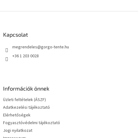
L
á
b
l
Kapcsolat
é
megrendeles
@
gorgo-tente.hu
c
+36 1 203 0028
Információk önnek
Üzleti feltételek (ÁSZF)
Adatkezelési tájékoztató
Elérhetőségek
Fogyasztóvédelmi tájékoztató
Jogi nyilatkozat