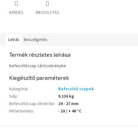
KÉRDÉS
MEGOSZTÁS
Leírás
Beszélgetés
Termék részletes leírása
befeszítőcsap zártszelvénybe
Kiegészítő paraméterek
Kategória
:
Befeszítő csapok
Súly
:
0.136 kg
Befeszítőcsap átmérője
:
24 - 27 mm
Hőtartomány
:
- 10 / + 40 °C
L
á