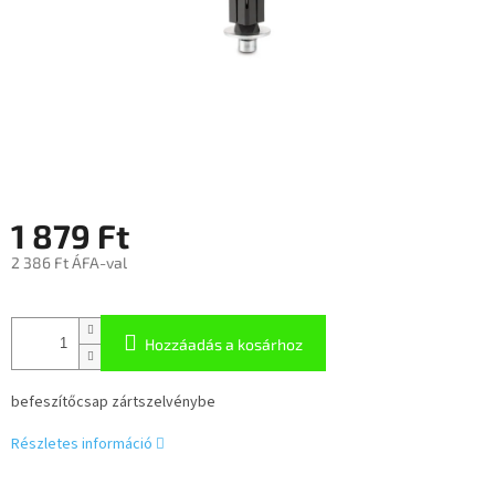
1 879 Ft
2 386 Ft ÁFA-val
Hozzáadás a kosárhoz
befeszítőcsap zártszelvénybe
Részletes információ