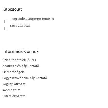
b
l
Kapcsolat
é
megrendeles
@
gorgo-tente.hu
c
+36 1 203 0028
Információk önnek
Üzleti feltételek (ÁSZF)
Adatkezelési tájékoztató
Elérhetőségek
Fogyasztóvédelmi tájékoztató
Jogi nyilatkozat
Impresszum
Süti tájékoztató