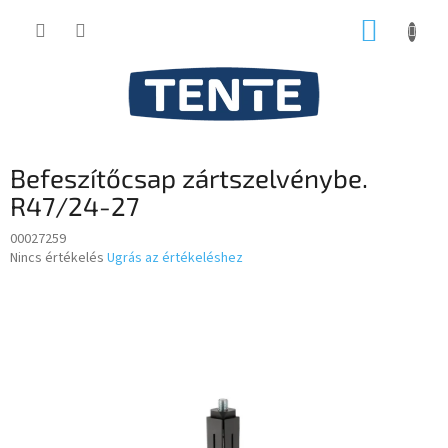
Ugrás
KOSÁR
a
fő
tartalomhoz
Befeszítőcsap zártszelvénybe.
R47/24-27
00027259
A
Nincs értékelés
Ugrás az értékeléshez
termék
átlagos
értékelése
5-
ből
0,0
csillag.