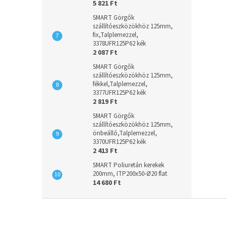
5 821 Ft
SMART Görgők
szállítóeszközökhöz 125mm,
fix,Talplemezzel,
3378UFR125P62 kék
2 087 Ft
SMART Görgők
szállítóeszközökhöz 125mm,
fékkel,Talplemezzel,
3377UFR125P62 kék
2 819 Ft
SMART Görgők
szállítóeszközökhöz 125mm,
önbeálló,Talplemezzel,
3370UFR125P62 kék
2 413 Ft
SMART Poliuretán kerekek
200mm, ITP200x50-Ø20 flat
14 680 Ft
L
á
b