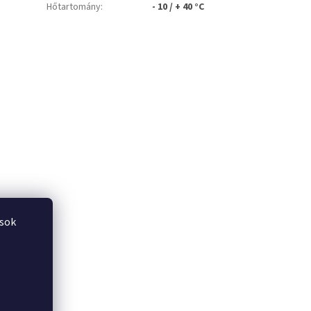
Hőtartomány
:
- 10 / + 40 °C
ások