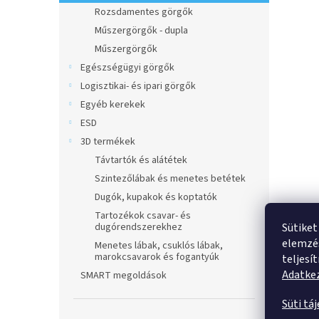
Rozsdamentes görgők
Műszergörgők - dupla
Műszergörgők
Egészségügyi görgők
Logisztikai- és ipari görgők
Egyéb kerekek
ESD
3D termékek
Távtartók és alátétek
Szintezőlábak és menetes betétek
Dugók, kupakok és koptatók
Tartozékok csavar- és
Sütiket
dugórendszerekhez
elemzés
Menetes lábak, csuklós lábak,
marokcsavarok és fogantyúk
teljesí
Adatkez
SMART megoldások
Süti tá