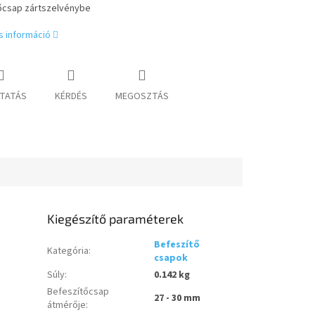
őcsap zártszelvénybe
s információ
TATÁS
KÉRDÉS
MEGOSZTÁS
Kiegészítő paraméterek
Befeszítő
Kategória
:
csapok
Súly
:
0.142 kg
Befeszítőcsap
27 - 30 mm
átmérője
: