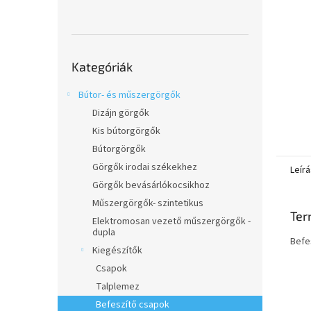
l
Kategóriák
Kategóriák
átugrása
Bútor- és műszergörgők
Dizájn görgők
Kis bútorgörgők
Bútorgörgők
Görgők irodai székekhez
Leírá
Görgők bevásárlókocsikhoz
Műszergörgők- szintetikus
Ter
Elektromosan vezető műszergörgők -
dupla
Befe
Kiegészítők
Csapok
Talplemez
Befeszítő csapok