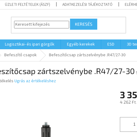
ÜZLETI FELTÉTELEK (ÁSZF)
ADATKEZELÉSI TÁJÉKOZTATÓ
ELÉRH
KERESÉS
Logisztikai- és ipari görgők
Egyéb kerekek
ESD
3D t
Befeszítő csapok
Befeszítőcsap zártszelvénybe .R47/27-30
eszítőcsap zártszelvénybe .R47/27-30
rtékelés
Ugrás az értékeléshez
3 35
ése
4 262 Ft