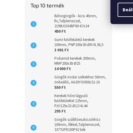
Top 10 termék
Beál
Bútorgörgők - kicsi 45mm,
fix,Talplemezzel,
2198UOI045P60-67x24
450 Ft
Gumi futófelületű kerekek
100mm, PNP100x30-Ø8 HL36,5
3 091 Ft
Poliamid kerekek 200mm,
MMP200x38-Ø25
14 000 Ft
Görgők irodai székekhez 50mm,
önbeálló, AA20YOI050L51-10
550 Ft
Kerekek hőre lágyuló
futófelülettel 125mm,
PJO125x32-Ø12 HL44
295 Ft
Görgők szállítóeszközökhöz
100mm, fékkel,Talplemezzel,
3377UFR100P62 kék