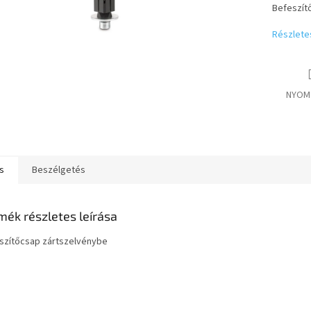
Befeszít
Részlete
NYOM
s
Beszélgetés
mék részletes leírása
szítőcsap zártszelvénybe