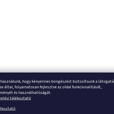
 használunk, hogy kényelmes böngészést biztosítsunk a látogat
e által, folyamatosan fejlesztve az oldal funkcionalitását,
tményét és használhatóságát.
elési tájékoztató
jékoztató