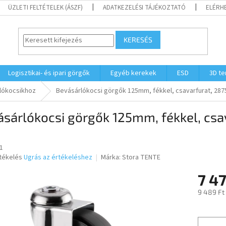
ÜZLETI FELTÉTELEK (ÁSZF)
ADATKEZELÉSI TÁJÉKOZTATÓ
ELÉRH
KERESÉS
Logisztikai- és ipari görgők
Egyéb kerekek
ESD
3D t
lókocsikhoz
Bevásárlókocsi görgők 125mm, fékkel, csavarfurat, 287
sárlókocsi görgők 125mm, fékkel, csa
1
rtékelés
Ugrás az értékeléshez
Márka:
Stora TENTE
7 47
ése
9 489 Ft