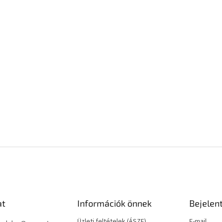
at
Információk önnek
Bejelen
Üzleti feltételek (ÁSZF)
E-mail