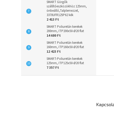
SMART Görgők
szállítóeszközökhöz 125mm,
önbeálló,Talplemezzel,
3370UFR125P62 kék
2 413 Ft
SMART Poliuretán kerekek
200mm, ITP200x50-Ø20 flat
14 680 Ft
SMART Poliuretán kerekek
160mm, ITP160x50-Ø20 flat
12 423 Ft
SMART-Poliuretán kerekek
125mm, ITP125x50-Ø20 flat
7 357 Ft
L
á
b
l
é
Kapcsol
c