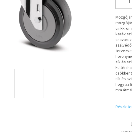
Mozgójár
mozgójárd
cinkkrom
kerék szi
csavarozo
szálvédő
tervezve
horonymé
sík és sz
kültéri h
csökkenth
sík és sz
hogy az 
mm átmér
Részlete