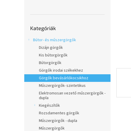
l
Kategóriák
Kategóriák
átugrása
Bútor- és műszergörgők
Dizájn görgők
Kis bútorgörgők
Bútorgörgők
Görgők irodai székekhez
Görgők bevásárlókocsikhoz
Műszergörgők- szintetikus
Elektromosan vezető műszergörgők -
dupla
Kiegészítők
Rozsdamentes görgők
Műszergörgők - dupla
Műszergörgők