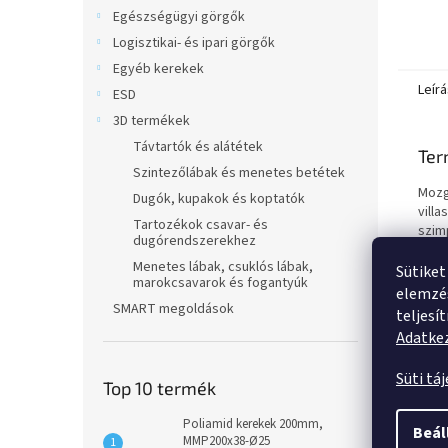
Egészségügyi görgők
Logisztikai- és ipari görgők
Egyéb kerekek
Leírá
ESD
3D termékek
Távtartók és alátétek
Ter
Szintezőlábak és menetes betétek
Mozg
Dugók, kupakok és koptatók
vill
Tartozékok csavar- és
szim
dugórendszerekhez
Műan
Menetes lábak, csuklós lábak,
mére
Sütiket
marokcsavarok és fogantyúk
horo
elemzés
kg. m
SMART megoldások
teljesí
akna
Adatkez
szilá
szer
Süti tá
Top 10 termék
Poliamid kerekek 200mm,
Beál
MMP200x38-Ø25