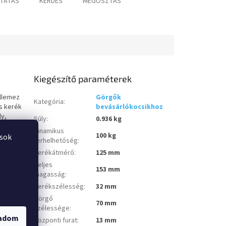
TATÁS
KÉRDÉS
MEGOSZTÁS
Kiegészítő paraméterek
éllemez
Görgők
Kategória
:
s kerék
bevásárlókocsikhoz
ly,
Súly
:
0.936 kg
következő
Dinamikus
100 kg
ások
terhelhetőség
:
lajon, 40
Kerékátmérő
:
125 mm
fugái,
ként sík és
Teljes
153 mm
abvány
magasság
:
Kerékszélesség
:
32 mm
Görgő
70 mm
szélessége
:
gadom
Központi furat
:
13 mm