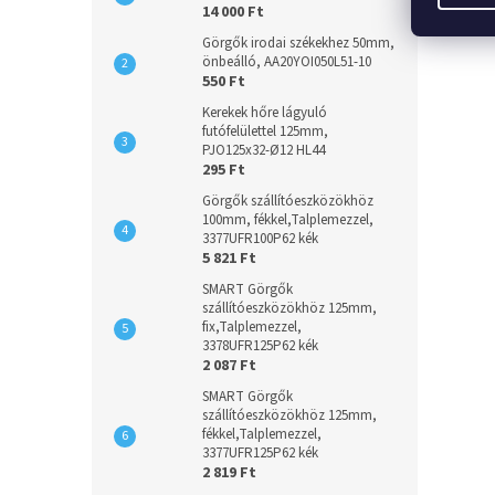
14 000 Ft
Görgők irodai székekhez 50mm,
önbeálló, AA20YOI050L51-10
550 Ft
Kerekek hőre lágyuló
futófelülettel 125mm,
PJO125x32-Ø12 HL44
295 Ft
Görgők szállítóeszközökhöz
100mm, fékkel,Talplemezzel,
3377UFR100P62 kék
5 821 Ft
SMART Görgők
szállítóeszközökhöz 125mm,
fix,Talplemezzel,
3378UFR125P62 kék
2 087 Ft
SMART Görgők
szállítóeszközökhöz 125mm,
fékkel,Talplemezzel,
3377UFR125P62 kék
2 819 Ft