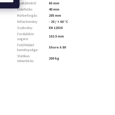
Nyakátmérő
:
65 mm
Utánfutás
:
40 mm
Körbeforgás
:
205 mm
Hőtartomány
:
- 20 / + 60 °C
Szabvány
:
EN 12530
Fordulókör
102.5 mm
sugara
:
Futófelület
Shore A 80
keménysége
:
Statikus
200 kg
teherbírás
: