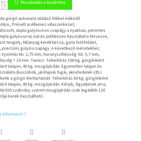
Hozzáadás a kosárhoz
da görgő automata oldalsó fékkel működő
ára., Préselt acéllemez villaszerkezet,
átozott, dupla golyósoros csapágy a nyakban, peremes
mpla golyósorral, bal és jobbkezes használatra tervezve,
tt tengely, Műanyag keréktárcsa, gumi futófelület,
, precíziós golyóscsapágy. A következő méretekhez
: nyomtáv kb. 2,75 mm, horonyszélesség: kb. 5,7 mm,
lység > 10 mm. Tanács: Teherbírás 100 kg. görgőnként
ilárd talajon, 40 kg. mozgójárdán. Egyenetlen talajon és
asználata (küszöbök, járólapok fugái, aknafedelek stb.)
etik a görgő élettartamát. Teherbírás 80 kg. görgőnként
ilárd talajon, 40 kg. mozgójárdán. Kérjük, figyeljenek arra,
EN1929 szabvány szerint mozgójárdán csak legalább 120
őjű kerék használható.
s információ