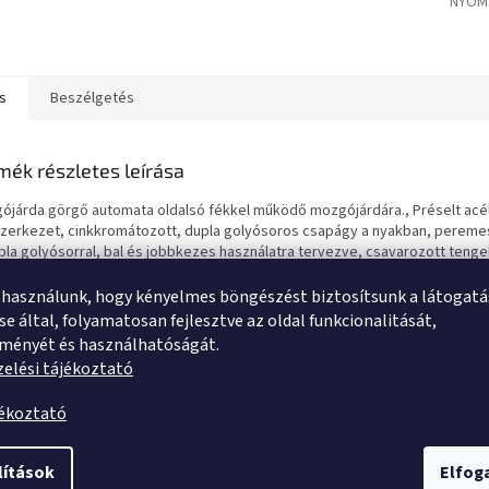
NYOM
s
Beszélgetés
mék részletes leírása
ójárda görgő automata oldalsó fékkel működő mozgójárdára., Préselt ac
aszerkezet, cinkkromátozott, dupla golyósoros csapágy a nyakban, pereme
pla golyósorral, bal és jobbkezes használatra tervezve, csavarozott tenge
yag keréktárcsa, gumi futófelület, szálvédő, precíziós golyóscsapágy. A 
tekhez tervezve: nyomtáv kb. 2,75 mm, horonyszélesség: kb. 5,7 mm,
 használunk, hogy kényelmes böngészést biztosítsunk a látogat
nymélység > 10 mm. Tanács: Teherbírás 100 kg. görgőnként sík és szilárd ta
e által, folyamatosan fejlesztve az oldal funkcionalitását,
ozgójárdán. Egyenetlen talajon és kültéri használata (küszöbök, járólapok 
tményét és használhatóságát.
fedelek stb.) csökkenthetik a görgő élettartamát. Teherbírás 80 kg. görgőn
elési tájékoztató
rd talajon, 40 kg. mozgójárdán. Kérjük, figyeljenek arra, hogy az EN1929 sz
int mozgójárdán csak legalább 120 mm átmérőjű kerék használható.
jékoztató
lítások
Elfo