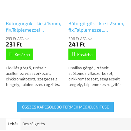
Bútorgörgők - kicsi 14mm,
Bútorgörgők - kicsi 25mm,
fix,Talplemezzel,
fix,Talplemezzel,
2198UOI014P60-30x17
2198UOI025P60-40x17
293 Ft ÁFA-val
306 Ft ÁFA-val
231 Ft
241 Ft
Kosárba
Kosárba
Fixvillás görgő, Préselt
Fixvillás görgő, Préselt
acéllemez villaszerkezet,
acéllemez villaszerkezet,
cinkkromátozott, szegecselt
cinkkromátozott, szegecselt
tengely, talplemezes rögzítés.
tengely, talplemezes rögzítés.
Poliamid kerék, siklócsapágy
Poliamid kerék, siklócsapágy
ÖSSZES KAPCSOLÓDÓ TERMÉK MEGJELENÍTÉSE
Leírás
Beszélgetés