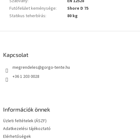
Szabvány
:
EN 12528
Futófelület keménysége
:
Shore D 75
Statikus teherbírás
:
80 kg
L
á
b
l
Kapcsolat
é
megrendeles
@
gorgo-tente.hu
c
+36 1 203 0028
Információk önnek
Üzleti feltételek (ÁSZF)
Adatkezelési tájékoztató
Elérhetőségek