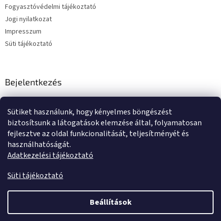
Fogyasztóvédelmi tájékoztató
Jogi nyilatkozat
Impresszum
Süti tájékoztató
Bejelentkezés
E-mail
Sütiket használunk, hogy kényelmes böngészést
Jelszó
biztosítsunk a látogatások elemzése által, folyamatosan
fejlesztve az oldal funkcionalitását, teljesítményét és
használhatóságát.
BEJELENTKEZÉS
Adatkezelési tájékoztató
Új regisztráció
Elfelejtett jelszó
Süti tájékoztató
Beállítások
Shoptet készítette