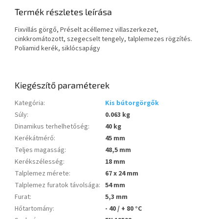
Termék részletes leírása
Fixvillás görgő, Préselt acéllemez villaszerkezet,
cinkkromátozott, szegecselt tengely, talplemezes rögzítés.
Poliamid kerék, siklócsapágy
Kiegészítő paraméterek
Kategória
:
Kis bútorgörgők
Súly
:
0.063 kg
Dinamikus terhelhetőség
:
40 kg
Kerékátmérő
:
45 mm
Teljes magasság
:
48,5 mm
Kerékszélesség
:
18 mm
Talplemez mérete
:
67 x 24 mm
Talplemez furatok távolsága
:
54 mm
Furat
:
5,3 mm
Hőtartomány
:
- 40 / + 80 °C