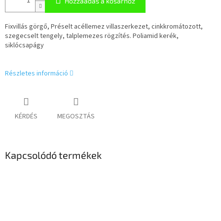
Hozzáadás a kosárhoz
Fixvillás görgő, Préselt acéllemez villaszerkezet, cinkkromátozott,
szegecselt tengely, talplemezes rögzítés. Poliamid kerék,
siklócsapágy
Részletes információ
KÉRDÉS
MEGOSZTÁS
Kapcsolódó termékek