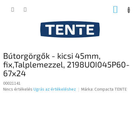
Ugrás
KOSÁR
a
fő
tartalomhoz
Bútorgörgők - kicsi 45mm,
fix,Talplemezzel, 2198UOI045P60-
67x24
00021141
A
Nincs értékelés
Ugrás az értékeléshez
Márka:
Compacta TENTE
termék
átlagos
értékelése
5-
ből
0,0
csillag.