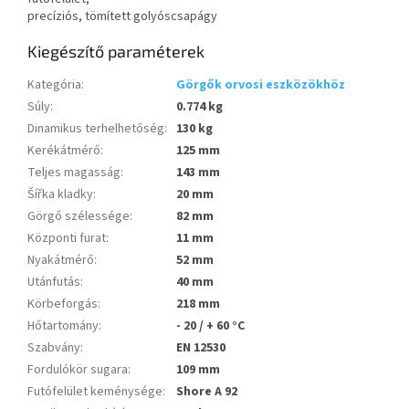
precíziós, tömített golyóscsapágy
Kiegészítő paraméterek
Kategória
:
Görgők orvosi eszközökhöz
Súly
:
0.774 kg
Dinamikus terhelhetőség
:
130 kg
Kerékátmérő
:
125 mm
Teljes magasság
:
143 mm
Šířka kladky
:
20 mm
Görgő szélessége
:
82 mm
Központi furat
:
11 mm
Nyakátmérő
:
52 mm
Utánfutás
:
40 mm
Körbeforgás
:
218 mm
Hőtartomány
:
- 20 / + 60 °C
Szabvány
:
EN 12530
Fordulókör sugara
:
109 mm
Futófelület keménysége
:
Shore A 92