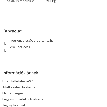
Statikus teherbírás
:
260 kg
L
á
b
l
Kapcsolat
é
megrendeles
@
gorgo-tente.hu
c
+36 1 203 0028
Információk önnek
Üzleti feltételek (ÁSZF)
Adatkezelési tájékoztató
Elérhetőségek
Fogyasztóvédelmi tájékoztató
Jogi nyilatkozat