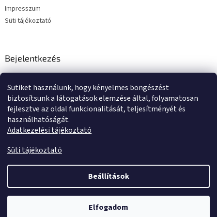
Impresszum
Süti tájékoztató
Bejelentkezés
E-mail
Sütiket használunk, hogy kényelmes böngészést
Jelszó
biztosítsunk a látogatások elemzése által, folyamatosan
fejlesztve az oldal funkcionalitását, teljesítményét és
használhatóságát.
BEJELENTKEZÉS
Adatkezelési tájékoztató
Új regisztráció
Elfelejtett jelszó
Süti tájékoztató
Beállítások
Shoptet készítette
Elfogadom
Copyright 2026
Tente kerekek és görgők
. Minden jog fenntartva.