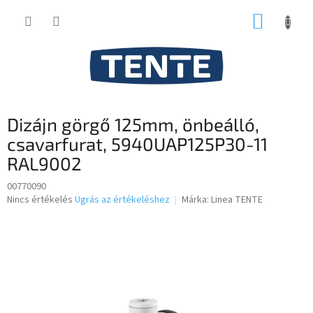
Ugrás
KOSÁR
a
fő
tartalomhoz
Dizájn görgő 125mm, önbeálló,
csavarfurat, 5940UAP125P30-11
RAL9002
00770090
A
Nincs értékelés
Ugrás az értékeléshez
Márka:
Linea TENTE
termék
átlagos
értékelése
5-
ből
0,0
csillag.