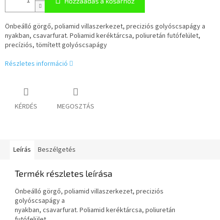
Hozzáadás a kosárhoz
Önbeálló görgő, poliamid villaszerkezet, preciziós golyóscsapágy a
nyakban, csavarfurat. Poliamid keréktárcsa, poliuretán futófelület,
precíziós, tömített golyóscsapágy
Részletes információ
KÉRDÉS
MEGOSZTÁS
Leírás
Beszélgetés
Termék részletes leírása
Önbeálló görgő, poliamid villaszerkezet, preciziós
golyóscsapágy a
nyakban, csavarfurat. Poliamid keréktárcsa, poliuretán
futófelület,