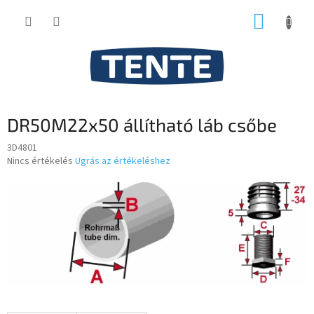
Ugrás
KOSÁR
a
fő
tartalomhoz
DR50M22x50 állítható láb csőbe
3D4801
A
Nincs értékelés
Ugrás az értékeléshez
termék
átlagos
értékelése
5-
ből
0,0
csillag.