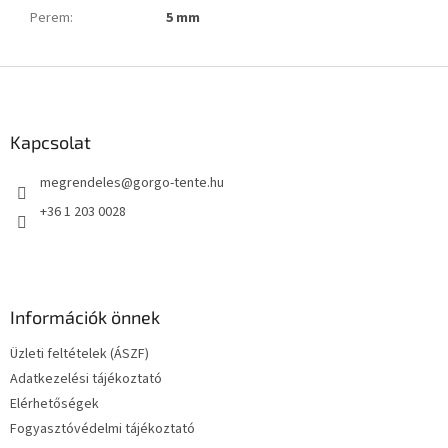
Perem
:
5 mm
L
á
b
l
Kapcsolat
é
megrendeles
@
gorgo-tente.hu
c
+36 1 203 0028
Információk önnek
Üzleti feltételek (ÁSZF)
Adatkezelési tájékoztató
Elérhetőségek
Fogyasztóvédelmi tájékoztató