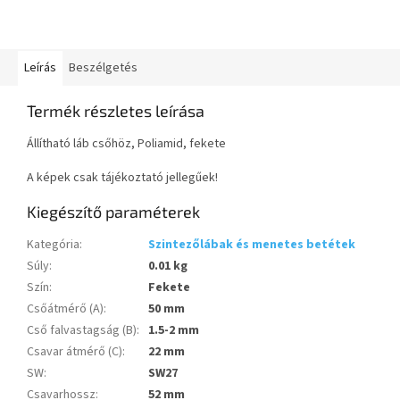
Leírás
Beszélgetés
Termék részletes leírása
Állítható láb csőhöz, Poliamid, fekete
A képek csak tájékoztató jellegűek!
Kiegészítő paraméterek
Kategória
:
Szintezőlábak és menetes betétek
Súly
:
0.01 kg
Szín
:
Fekete
Csőátmérő (A)
:
50 mm
Cső falvastagság (B)
:
1.5-2 mm
Csavar átmérő (C)
:
22 mm
SW
:
SW27
Csavarhossz
:
52 mm