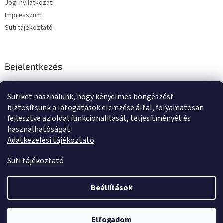
Jogi nyilatkozat
Impresszum
Süti tájékoztató
Bejelentkezés
E-mail
Sütiket használunk, hogy kényelmes böngészést
Jelszó
biztosítsunk a látogatások elemzése által, folyamatosan
fejlesztve az oldal funkcionalitását, teljesítményét és
használhatóságát.
BEJELENTKEZÉS
Adatkezelési tájékoztató
Új regisztráció
Elfelejtett jelszó
Süti tájékoztató
Beállítások
Shoptet készítette
Elfogadom
Copyright 2026
Tente kerekek és görgők
. Minden jog fenntartva.