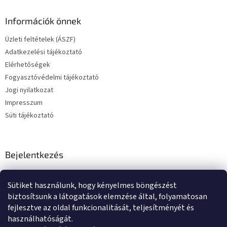
Információk önnek
Üzleti feltételek (ÁSZF)
Adatkezelési tájékoztató
Elérhetőségek
Fogyasztóvédelmi tájékoztató
Jogi nyilatkozat
Impresszum
Süti tájékoztató
Bejelentkezés
E-mail
Sütiket használunk, hogy kényelmes böngészést
Jelszó
biztosítsunk a látogatások elemzése által, folyamatosan
fejlesztve az oldal funkcionalitását, teljesítményét és
használhatóságát.
BEJELENTKEZÉS