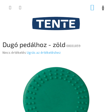
Ugrás
KOSÁR
a
fő
tartalomhoz
Dugó pedálhoz - zöld
00031859
A
Nincs értékelés
Ugrás az értékeléshez
termék
átlagos
értékelése
5-
ből
0,0
csillag.