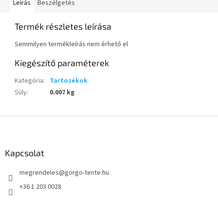
Leírás
Beszélgetés
Termék részletes leírása
Semmilyen termékleírás nem érhető el
Kiegészítő paraméterek
Kategória
:
Tartozékok
Súly
:
0.007 kg
L
á
b
l
Kapcsolat
é
megrendeles
@
gorgo-tente.hu
c
+36 1 203 0028