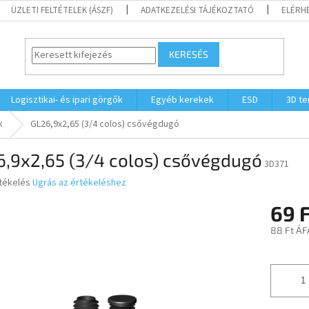
ÜZLETI FELTÉTELEK (ÁSZF)
ADATKEZELÉSI TÁJÉKOZTATÓ
ELÉRH
KERESÉS
Logisztikai- és ipari görgők
Egyéb kerekek
ESD
3D t
k
GL26,9x2,65 (3/4 colos) csővégdugó
6,9x2,65 (3/4 colos) csővégdugó
3D371
rtékelés
Ugrás az értékeléshez
69 
ése
88 Ft ÁF