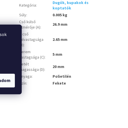
Dugók, kupakok és
Kategória
:
koptatók
Súly
:
0.005 kg
Cső külső
26.9 mm
átmérője (A)
:
A cső
ások
falvastagsága
2.65 mm
(B)
:
Perem
5 mm
vastagsága (C)
:
Betét
20 mm
magassága (D)
:
Anyaga
:
Polietilén
gadom
Szín
:
Fekete