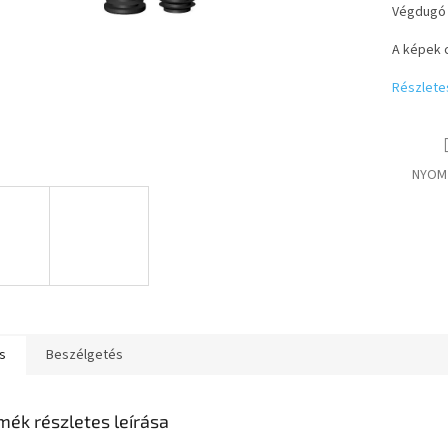
Végdugó 
A képek c
Részlete
NYOM
s
Beszélgetés
mék részletes leírása