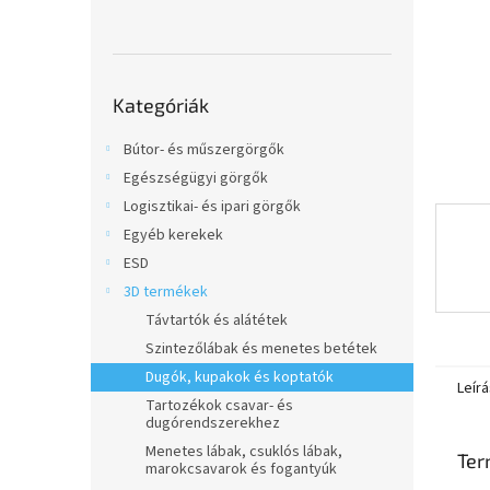
l
Kategóriák
Kategóriák
átugrása
Bútor- és műszergörgők
Egészségügyi görgők
Logisztikai- és ipari görgők
Egyéb kerekek
ESD
3D termékek
Távtartók és alátétek
Szintezőlábak és menetes betétek
Dugók, kupakok és koptatók
Leírá
Tartozékok csavar- és
dugórendszerekhez
Menetes lábak, csuklós lábak,
Ter
marokcsavarok és fogantyúk