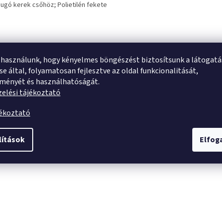
ugó kerek csőhöz;
Polietilén fekete
 használunk, hogy kényelmes böngészést biztosítsunk a látogat
e által, folyamatosan fejlesztve az oldal funkcionalitását,
tményét és használhatóságát.
elési tájékoztató
jékoztató
lítások
Elfo