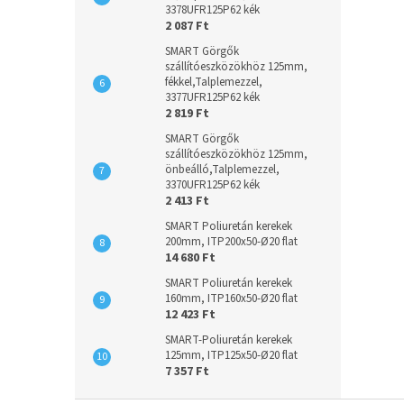
3378UFR125P62 kék
2 087 Ft
SMART Görgők
szállítóeszközökhöz 125mm,
fékkel,Talplemezzel,
3377UFR125P62 kék
2 819 Ft
SMART Görgők
szállítóeszközökhöz 125mm,
önbeálló,Talplemezzel,
3370UFR125P62 kék
2 413 Ft
SMART Poliuretán kerekek
200mm, ITP200x50-Ø20 flat
14 680 Ft
SMART Poliuretán kerekek
160mm, ITP160x50-Ø20 flat
12 423 Ft
SMART-Poliuretán kerekek
125mm, ITP125x50-Ø20 flat
7 357 Ft