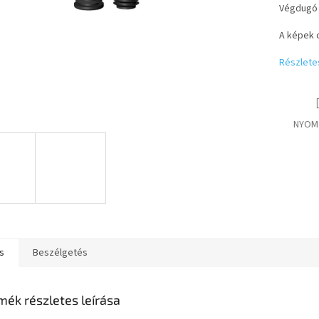
Végdugó 
A képek c
Részlete
NYOM
s
Beszélgetés
mék részletes leírása