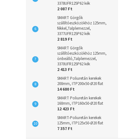
3378UFR125P62 kék
2 087 Ft
SMART Görgők
szállítóeszközökhöz 125mm,
fékkel,Talplemezzel,
3377UFR125P62 kék
2 819 Ft
SMART Görgők
szállítóeszközökhöz 125mm,
önbeálló,Talplemezzel,
3370UFR125P62 kék
2 413 Ft
SMART Poliuretán kerekek
200mm, ITP200x50-Ø20 flat
14 680 Ft
SMART Poliuretán kerekek
160mm, ITP160x50-Ø20 flat
12 423 Ft
SMART-Poliuretán kerekek
125mm, ITP125x50-Ø20 flat
7 357 Ft