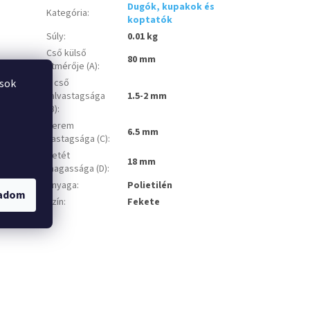
Dugók, kupakok és
Kategória
:
koptatók
Súly
:
0.01 kg
Cső külső
80 mm
átmérője (A)
:
A cső
ások
falvastagsága
1.5-2 mm
(B)
:
Perem
6.5 mm
vastagsága (C)
:
Betét
18 mm
magassága (D)
:
Anyaga
:
Polietilén
gadom
Szín
:
Fekete