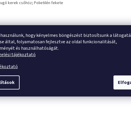
ugó kerek csőhöz;
Polietilén fekete
 használunk, hogy kényelmes böngészést biztosítsunk a látogat
e által, folyamatosan fejlesztve az oldal funkcionalitását,
tményét és használhatóságát.
elési tájékoztató
jékoztató
lítások
Elfo