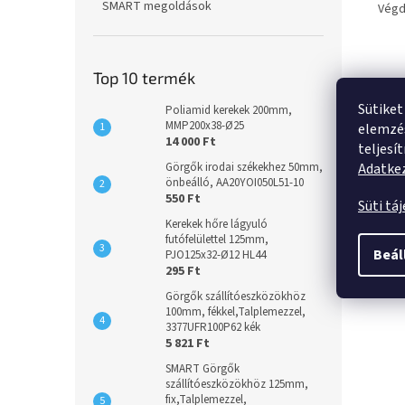
SMART megoldások
Végd
Top 10 termék
Sütiket
Poliamid kerekek 200mm,
MMP200x38-Ø25
elemzés
14 000 Ft
teljesí
Adatkez
Görgők irodai székekhez 50mm,
önbeálló, AA20YOI050L51-10
550 Ft
Süti tá
Kerekek hőre lágyuló
futófelülettel 125mm,
Beál
PJO125x32-Ø12 HL44
295 Ft
Görgők szállítóeszközökhöz
100mm, fékkel,Talplemezzel,
3377UFR100P62 kék
5 821 Ft
SMART Görgők
szállítóeszközökhöz 125mm,
fix,Talplemezzel,