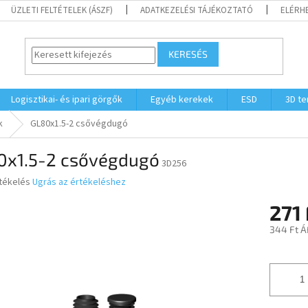
ÜZLETI FELTÉTELEK (ÁSZF)
ADATKEZELÉSI TÁJÉKOZTATÓ
ELÉRH
KERESÉS
Logisztikai- és ipari görgők
Egyéb kerekek
ESD
3D t
k
GL80x1.5-2 csővégdugó
0x1.5-2 csővégdugó
3D256
rtékelés
Ugrás az értékeléshez
271 
ése
344 Ft Á