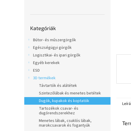
l
Kategóriák
Kategóriák
átugrása
Bútor- és műszergörgők
Egészségügyi görgők
Logisztikai- és ipari görgők
Egyéb kerekek
ESD
3D termékek
Távtartók és alátétek
Szintezőlábak és menetes betétek
Dugók, kupakok és koptatók
Leírá
Tartozékok csavar- és
dugórendszerekhez
Menetes lábak, csuklós lábak,
Ter
marokcsavarok és fogantyúk