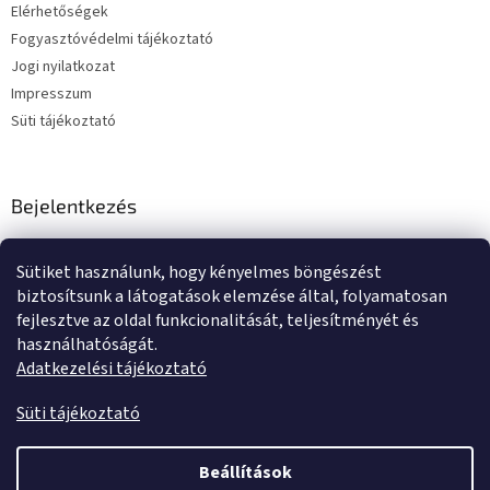
Elérhetőségek
Fogyasztóvédelmi tájékoztató
Jogi nyilatkozat
Impresszum
Süti tájékoztató
Bejelentkezés
E-mail
Sütiket használunk, hogy kényelmes böngészést
Jelszó
biztosítsunk a látogatások elemzése által, folyamatosan
fejlesztve az oldal funkcionalitását, teljesítményét és
használhatóságát.
BEJELENTKEZÉS
Adatkezelési tájékoztató
Új regisztráció
Elfelejtett jelszó
Süti tájékoztató
Beállítások
Shoptet készítette