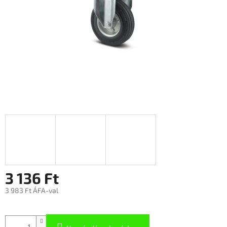
3 136 Ft
3 983 Ft ÁFA-val