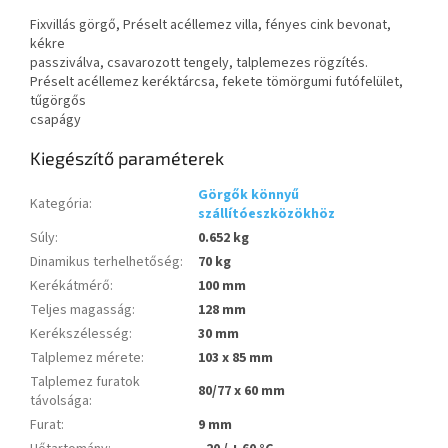
Fixvillás görgő, Préselt acéllemez villa, fényes cink bevonat,
kékre
passziválva, csavarozott tengely, talplemezes rögzítés.
Préselt acéllemez keréktárcsa, fekete tömörgumi futófelület,
tűgörgős
csapágy
Kiegészítő paraméterek
Görgők könnyű
Kategória
:
szállítóeszközökhöz
Súly
:
0.652 kg
Dinamikus terhelhetőség
:
70 kg
Kerékátmérő
:
100 mm
Teljes magasság
:
128 mm
Kerékszélesség
:
30 mm
Talplemez mérete
:
103 x 85 mm
Talplemez furatok
80/77 x 60 mm
távolsága
:
Furat
:
9 mm