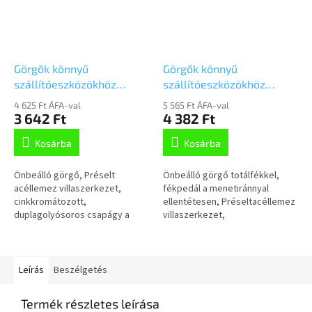
Görgők könnyű
Görgők könnyű
szállítóeszközökhöz
szállítóeszközökhöz
100mm,
100mm,
4 625 Ft ÁFA-val
5 565 Ft ÁFA-val
önbeálló,Talplemezzel,
fékkel,Talplemezzel,
3 642 Ft
4 382 Ft
3370DVR100P62
3377DVR100P62
Kosárba
Kosárba
Önbeálló görgő, Préselt
Önbeálló görgő totálfékkel,
acéllemez villaszerkezet,
fékpedál a menetiránnyal
cinkkromátozott,
ellentétesen, Préseltacéllemez
duplagolyósoros csapágy a
villaszerkezet,
nyakban, csavarozott tengely,
cinkkromátozott, dupla
talplemezes rögzítés.Préselt
golyósoros csapágy anyakban,
acéllemez keréktárcsa,...
csavarozott tengely,...
Leírás
Beszélgetés
Termék részletes leírása