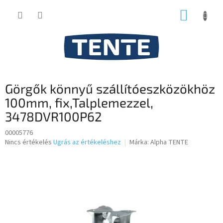
Ugrás
KOSÁR
a
fő
tartalomhoz
Görgők könnyű szállítóeszközökhöz
100mm, fix,Talplemezzel,
3478DVR100P62
00005776
A
Nincs értékelés
Ugrás az értékeléshez
Márka:
Alpha TENTE
termék
átlagos
értékelése
5-
ből
0,0
csillag.