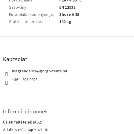
Hőtartomány
:
- 20 / + 60 °C
Szabvány
:
EN 12532
Futófelület keménysége
:
Shore A 85
Statikus teherbírás
:
140 kg
L
á
b
l
Kapcsolat
é
megrendeles
@
gorgo-tente.hu
c
+36 1 203 0028
Információk önnek
Üzleti feltételek (ÁSZF)
Adatkezelési tájékoztató