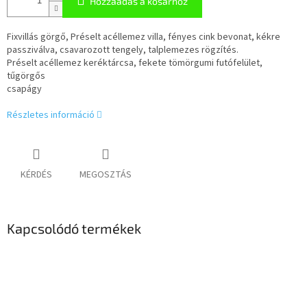
Hozzáadás a kosárhoz
Fixvillás görgő, Préselt acéllemez villa, fényes cink bevonat, kékre
passziválva, csavarozott tengely, talplemezes rögzítés.
Préselt acéllemez keréktárcsa, fekete tömörgumi futófelület,
tűgörgős
csapágy
Részletes információ
KÉRDÉS
MEGOSZTÁS
Kapcsolódó termékek