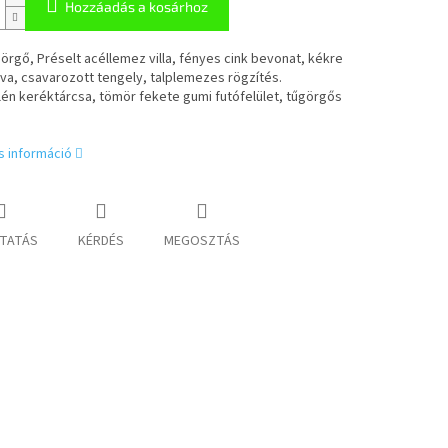
Hozzáadás a kosárhoz
 görgő, Préselt acéllemez villa, fényes cink bevonat, kékre
va, csavarozott tengely, talplemezes rögzítés.
lén keréktárcsa, tömör fekete gumi futófelület, tűgörgős
s információ
TATÁS
KÉRDÉS
MEGOSZTÁS