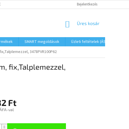
ETŐSÉGEK
FOGYASZTÓVÉDELMI TÁJÉKOZTATÓ
Bejelentkezés
JOGI NYILATKOZAT
KOSÁR
Üres kosár
ermékek
SMART megoldások
Üzleti feltételek (ÁSZF)
Elé
fix,Talplemezzel, 3478PVR100P62
, fix,Talplemezzel,
2 Ft
 ÁFA-val