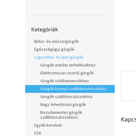
l
Kategóriák
Kategóriák
átugrása
Bútor- és műszergörgők
Egészségügyi görgők
Logisztikai- és ipari görgők
Görgők extrém terhelésekhez
Elektromosan vezető görgők
Görgők sütőkemencékhez
Görgők könnyű szállítóeszközökhöz
Görgők szállítóeszközökhöz
Nagy teherbírású görgők
Rozsdamentes görgők
szállítóeszközökhöz
Kapc
Egyéb kerekek
ESD