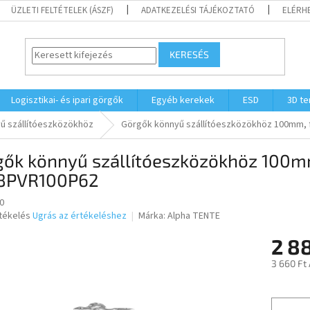
ÜZLETI FELTÉTELEK (ÁSZF)
ADATKEZELÉSI TÁJÉKOZTATÓ
ELÉRH
KERESÉS
Logisztikai- és ipari görgők
Egyéb kerekek
ESD
3D t
ű szállítóeszközökhöz
Görgők könnyű szállítóeszközökhöz 100mm, 
gők könnyű szállítóeszközökhöz 100mm
8PVR100P62
0
rtékelés
Ugrás az értékeléshez
Márka:
Alpha TENTE
2 88
ése
3 660 Ft