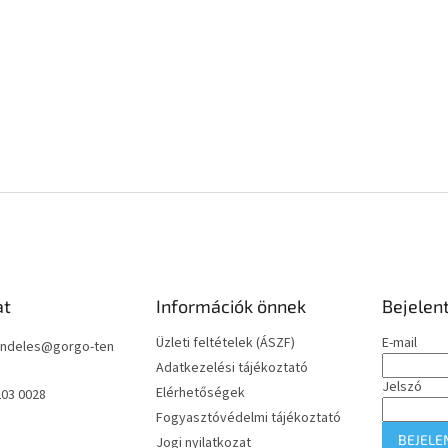
at
Információk önnek
Bejelen
Üzleti feltételek (ÁSZF)
E-mail
ndeles
@
gorgo-ten
Adatkezelési tájékoztató
Jelszó
Elérhetőségek
203 0028
Fogyasztóvédelmi tájékoztató
BEJELE
Jogi nyilatkozat