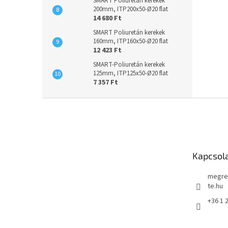
SMART Poliuretán kerekek
200mm, ITP200x50-Ø20 flat
14 680 Ft
SMART Poliuretán kerekek
160mm, ITP160x50-Ø20 flat
12 423 Ft
SMART-Poliuretán kerekek
125mm, ITP125x50-Ø20 flat
7 357 Ft
L
á
b
l
é
Kapcsol
c
megre
te.hu
+36 1 