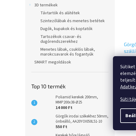
3D termékek
Távtartók és alátétek
Szintezőlábak és menetes betétek
Dugók, kupakok és koptatók
Tartozékok csavar- és
dugórendszerekhez
Görg
Menetes lábak, csuklós lábak,
száll
marokcsavarok és fogantyúk
100m
4 848 
SMART megoldások
fékke
val
Sütiket
3 81
3377
elemzés
teljesí
Önbeál
Top 10 termék
Adatkez
fékped
ellent
Poliamid kerekek 200mm,
Süti tá
MMP200x38-Ø25
villas
14 000 Ft
cinkkr
golyó
Beál
Görgők irodai székekhez 50mm,
csavar
önbeálló, AA20YOI050L51-10
Leírá
550 Ft
Kerekek hőre lágyuló