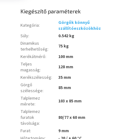
Kiegészítő paraméterek
Görgők könnyű
Kategória
:
szállítóeszközökhöz
Súly
:
0.542 kg
Dinamikus
75 kg
terhelhetőség
:
Kerékátmérő
:
100 mm
Teljes
128 mm
magasság
:
Kerékszélesség
:
35 mm
Görgő
85 mm
szélessége
:
Talplemez
103 x 85 mm
mérete
:
Talplemez
furatok
80/77 x 60 mm
távolsága
:
Furat
:
9 mm
Hőtartomány
:
- 20 / + 60 °C