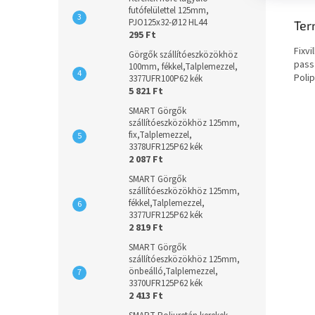
futófelülettel 125mm,
PJO125x32-Ø12 HL44
Ter
295 Ft
Fixvi
Görgők szállítóeszközökhöz
pass
100mm, fékkel,Talplemezzel,
Poli
3377UFR100P62 kék
5 821 Ft
SMART Görgők
szállítóeszközökhöz 125mm,
fix,Talplemezzel,
3378UFR125P62 kék
2 087 Ft
SMART Görgők
szállítóeszközökhöz 125mm,
fékkel,Talplemezzel,
3377UFR125P62 kék
2 819 Ft
SMART Görgők
szállítóeszközökhöz 125mm,
önbeálló,Talplemezzel,
3370UFR125P62 kék
2 413 Ft