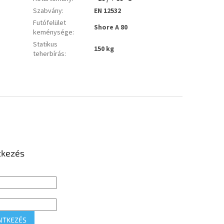
Szabvány
:
EN 12532
Futófelület
Shore A 80
keménysége
:
Statikus
150 kg
teherbírás
:
tkezés
NTKEZÉS