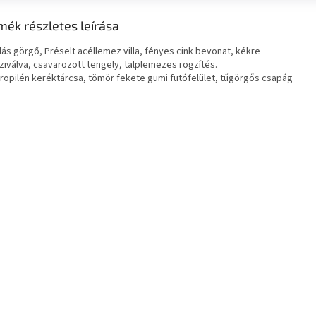
mék részletes leírása
llás görgő, Préselt acéllemez villa, fényes cink bevonat, kékre
ziválva, csavarozott tengely, talplemezes rögzítés.
propilén keréktárcsa, tömör fekete gumi futófelület, tűgörgős csapág