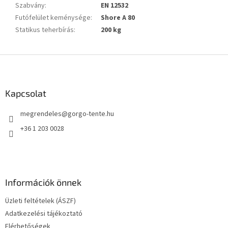
Szabvány
:
EN 12532
Futófelület keménysége
:
Shore A 80
Statikus teherbírás
:
200 kg
L
á
b
l
Kapcsolat
é
megrendeles
@
gorgo-tente.hu
c
+36 1 203 0028
Információk önnek
Üzleti feltételek (ÁSZF)
Adatkezelési tájékoztató
Elérhetőségek