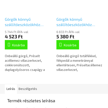
Görgők könnyű
Görgők könnyű
szállítóeszközökhöz
szállítóeszközökhöz
125mm,
125mm,
5 744 Ft ÁFA-val
6 833 Ft ÁFA-val
önbeálló,Talplemezzel,
fékkel,Talplemezzel,
4 523 Ft
5 380 Ft
3370DIR125P62
3377DIR125P62
Kosárba
Kosárba
Önbeálló görgő, Préselt
Önbeálló görgő totálfékkel,
acéllemez villaszerkezet,
fékpedál a menetiránnyal
cinkkromátozott,
ellentétesen, Préseltacéllemez
duplagolyósoros csapágy a
villaszerkezet,
nyakban, csavarozott tengely,
cinkkromátozott, dupla
talplemezes rögzítés.Préselt
golyósoros csapágy anyakban,
acéllemez keréktárcsa,...
csavarozott tengely,...
Leírás
Beszélgetés
Termék részletes leírása