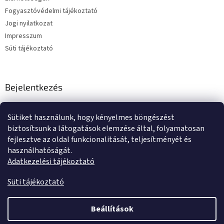
Fogyasztóvédelmi tájékoztató
Jogi nyilatkozat
Impresszum
Süti tájékoztató
Bejelentkezés
E-mail
Sütiket használunk, hogy kényelmes böngészést
Jelszó
biztosítsunk a látogatások elemzése által, folyamatosan
fejlesztve az oldal funkcionalitását, teljesítményét és
használhatóságát.
BEJELENTKEZÉS
Adatkezelési tájékoztató
Új regisztráció
Elfelejtett jelszó
Süti tájékoztató
Beállítások
Shoptet készítette