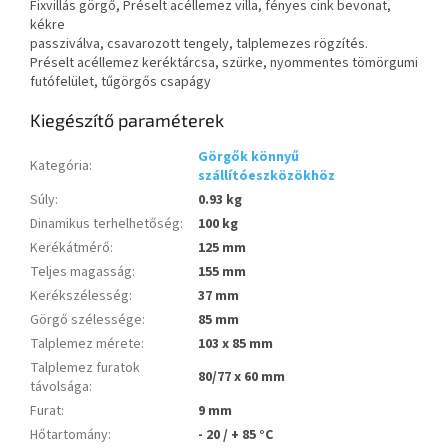
Fixvillás görgő, Préselt acéllemez villa, fényes cink bevonat,
kékre
passziválva, csavarozott tengely, talplemezes rögzítés.
Préselt acéllemez keréktárcsa, szürke, nyommentes tömörgumi
futófelület, tűgörgős csapágy
Kiegészítő paraméterek
Görgők könnyű
Kategória
:
szállítóeszközökhöz
Súly
:
0.93 kg
Dinamikus terhelhetőség
:
100 kg
Kerékátmérő
:
125 mm
Teljes magasság
:
155 mm
Kerékszélesség
:
37 mm
Görgő szélessége
:
85 mm
Talplemez mérete
:
103 x 85 mm
Talplemez furatok
80/77 x 60 mm
távolsága
:
Furat
:
9 mm
Hőtartomány
:
- 20 / + 85 °C