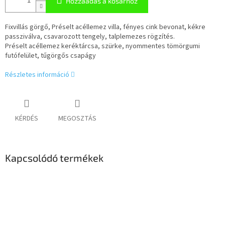
Hozzáadás a kosárhoz
Fixvillás görgő, Préselt acéllemez villa, fényes cink bevonat, kékre
passziválva, csavarozott tengely, talplemezes rögzítés.
Préselt acéllemez keréktárcsa, szürke, nyommentes tömörgumi
futófelület, tűgörgős csapágy
Részletes információ
KÉRDÉS
MEGOSZTÁS
Kapcsolódó termékek