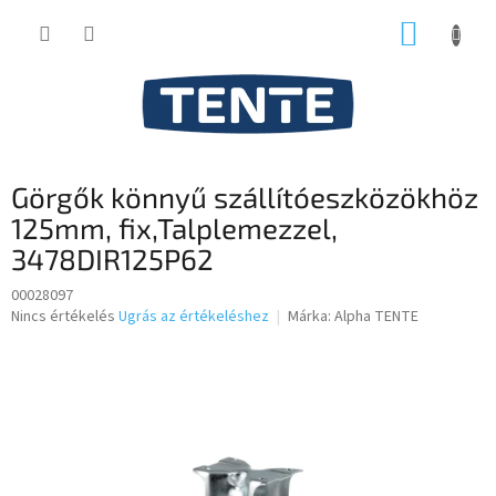
Ugrás
KOSÁR
a
fő
tartalomhoz
Görgők könnyű szállítóeszközökhöz
125mm, fix,Talplemezzel,
3478DIR125P62
00028097
A
Nincs értékelés
Ugrás az értékeléshez
Márka:
Alpha TENTE
termék
átlagos
értékelése
5-
ből
0,0
csillag.