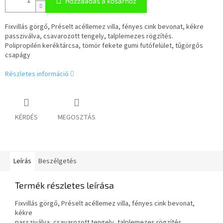
Hozzáadás a kosárhoz
Fixvillás görgő, Préselt acéllemez villa, fényes cink bevonat, kékre
passziválva, csavarozott tengely, talplemezes rögzítés.
Polipropilén keréktárcsa, tömör fekete gumi futófelület, tűgörgős
csapágy
Részletes információ
KÉRDÉS
MEGOSZTÁS
Leírás
Beszélgetés
Termék részletes leírása
Fixvillás görgő, Préselt acéllemez villa, fényes cink bevonat,
kékre
passziválva, csavarozott tengely, talplemezes rögzítés.