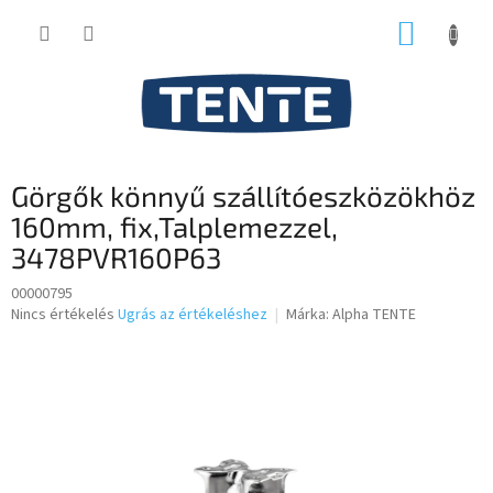
Ugrás
KOSÁR
a
fő
tartalomhoz
Görgők könnyű szállítóeszközökhöz
160mm, fix,Talplemezzel,
3478PVR160P63
00000795
A
Nincs értékelés
Ugrás az értékeléshez
Márka:
Alpha TENTE
termék
átlagos
értékelése
5-
ből
0,0
csillag.