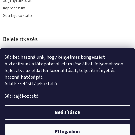
Jogi nyilatkozat
Impresszum
Süti tájékoztató
Bejelentkezés
E-mail
Sütiket használunk, hogy kényelmes böngészést
Jelszó
biztosítsunk a látogatások elemzése által, folyamatosan
fejlesztve az oldal funkcionalitását, teljesítményét és
használhatóságát.
BEJELENTKEZÉS
Adatkezelési tájékoztató
Új regisztráció
Elfelejtett jelszó
Süti tájékoztató
Beállítások
Shoptet készítette
Elfogadom
Copyright 2026
Tente kerekek és görgők
. Minden jog fenntartva.