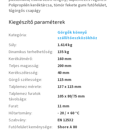
Polipropilén keréktárcsa, tömör fekete gumi futófelület,
tűgörgős csapágy
Kiegészítő paraméterek
Görgők könnyű
Kategória
:
szállítóeszközökhöz
Súly
:
1.614 kg
Dinamikus terhelhetőség
:
135 kg
Kerékátmérő
:
160 mm
Teljes magasság
:
200 mm
Kerékszélesség
:
40 mm
Görgő szélessége
:
115 mm
Talplemez mérete
:
137 x 115 mm
Talplemez furatok
105 x 80/75 mm
távolsága
:
Furat
:
11 mm
Hőtartomány
:
- 20 / + 60 °C
Szabvány
:
EN 12532
Futófelület keménysége
:
Shore A 80