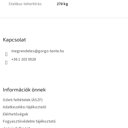
Statikus teherbírás
:
270 kg
L
á
b
l
Kapcsolat
é
megrendeles
@
gorgo-tente.hu
c
+36 1 203 0028
Információk önnek
Üzleti feltételek (ÁSZF)
Adatkezelési tájékoztató
Elérhetőségek
Fogyasztóvédelmi tájékoztató