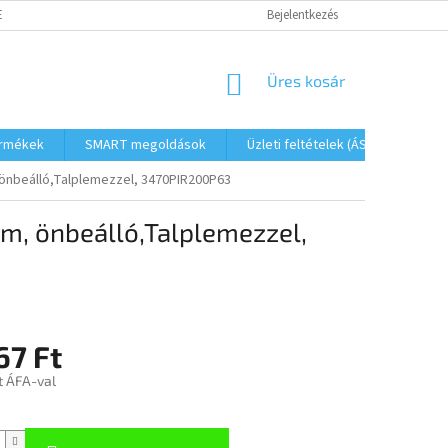
ETŐSÉGEK
FOGYASZTÓVÉDELMI TÁJÉKOZTATÓ
Bejelentkezés
JOGI NYILATKOZAT
KOSÁR
Üres kosár
ermékek
SMART megoldások
Üzleti feltételek (ÁSZF)
Elé
önbeálló,Talplemezzel, 3470PIR200P63
m, önbeálló,Talplemezzel,
67 Ft
t ÁFA-val