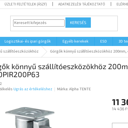
ÜZLETI FELTÉTELEK (ÁSZF)
ADATKEZELÉSI TÁJÉKOZTATÓ
ELÉRH
KERESÉS
Logisztikai- és ipari görgők
Egyéb kerekek
ESD
3D t
ű szállítóeszközökhöz
Görgők könnyű szállítóeszközökhöz 200mm, 
gők könnyű szállítóeszközökhöz 200m
0PIR200P63
2
rtékelés
Ugrás az értékeléshez
Márka:
Alpha TENTE
11 3
ése
14 436 F