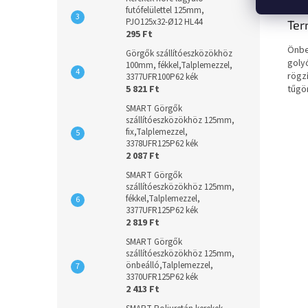
futófelülettel 125mm,
PJO125x32-Ø12 HL44
Ter
295 Ft
Önbe
Görgők szállítóeszközökhöz
goly
100mm, fékkel,Talplemezzel,
rögz
3377UFR100P62 kék
tűgö
5 821 Ft
SMART Görgők
szállítóeszközökhöz 125mm,
fix,Talplemezzel,
3378UFR125P62 kék
2 087 Ft
SMART Görgők
szállítóeszközökhöz 125mm,
fékkel,Talplemezzel,
3377UFR125P62 kék
2 819 Ft
SMART Görgők
szállítóeszközökhöz 125mm,
önbeálló,Talplemezzel,
3370UFR125P62 kék
2 413 Ft