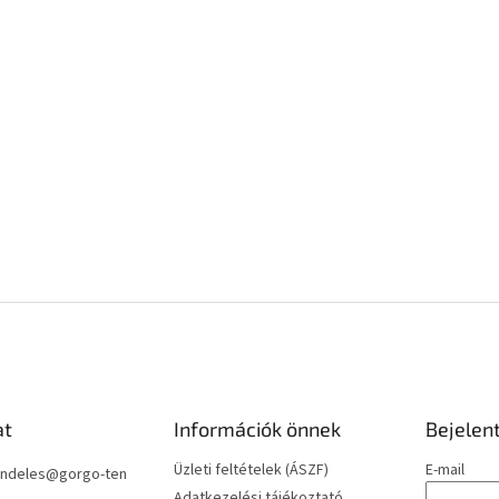
at
Információk önnek
Bejelen
Üzleti feltételek (ÁSZF)
E-mail
ndeles
@
gorgo-ten
Adatkezelési tájékoztató