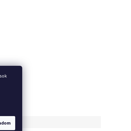
ások
gadom