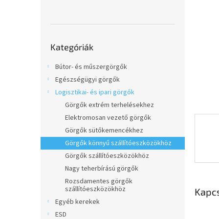
l
Kategóriák
Kategóriák
átugrása
Bútor- és műszergörgők
Egészségügyi görgők
Logisztikai- és ipari görgők
Görgők extrém terhelésekhez
Elektromosan vezető görgők
Görgők sütőkemencékhez
Görgők könnyű szállítóeszközökhöz
Görgők szállítóeszközökhöz
Nagy teherbírású görgők
Rozsdamentes görgők
szállítóeszközökhöz
Kapc
Egyéb kerekek
ESD