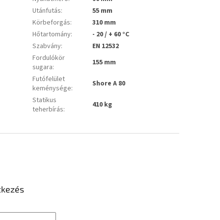
Utánfutás
:
55 mm
Körbeforgás
:
310 mm
Hőtartomány
:
- 20 / + 60 °C
Szabvány
:
EN 12532
Fordulókör
155 mm
sugara
:
Futófelület
Shore A 80
keménysége
:
Statikus
410 kg
teherbírás
:
tkezés