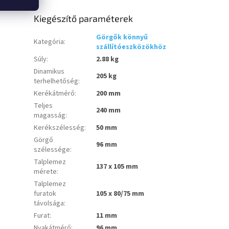
Kiegészítő paraméterek
Görgők könnyű
Kategória
:
szállítóeszközökhöz
Súly
:
2.88 kg
Dinamikus
205 kg
terhelhetőség
:
Kerékátmérő
:
200 mm
Teljes
240 mm
magasság
:
Kerékszélesség
:
50 mm
Görgő
96 mm
szélessége
:
Talplemez
137 x 105 mm
mérete
:
Talplemez
furatok
105 x 80/75 mm
távolsága
:
Furat
:
11 mm
Nyakátmérő
:
96 mm