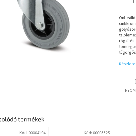
Önbeálló 
cinkkrom
golyósor
talpleme
rögzítés.
tömörgum
tűgörgős
Részlete
NYOM
solódó termékek
Kód:
00004194
Kód:
00005525