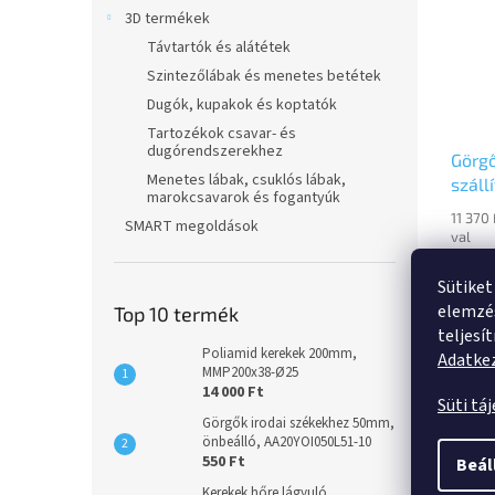
3D termékek
Távtartók és alátétek
Szintezőlábak és menetes betétek
Dugók, kupakok és koptatók
Tartozékok csavar- és
dugórendszerekhez
Görg
Menetes lábak, csuklós lábak,
száll
marokcsavarok és fogantyúk
200mm
11 370
SMART megoldások
3478
val
8 95
Sütiket
elemzés
Fixvill
Top 10 termék
acélle
teljesí
bevona
Poliamid kerekek 200mm,
Adatkez
csavar
MMP200x38-Ø25
14 000 Ft
talpl
Süti tá
rögzít
Görgők irodai székekhez 50mm,
kerékt
önbeálló, AA20YOI050L51-10
nyomm
Leírá
550 Ft
Beál
Kerekek hőre lágyuló