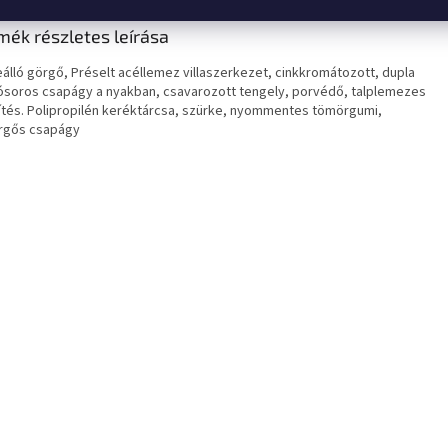
mék részletes leírása
álló görgő, Préselt acéllemez villaszerkezet, cinkkromátozott, dupla
ósoros csapágy a nyakban, csavarozott tengely, porvédő, talplemezes
ítés. Polipropilén keréktárcsa, szürke, nyommentes tömörgumi,
rgős csapágy