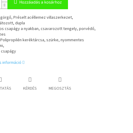
Hozzáadás a kosárhoz
görgő, Préselt acéllemez villaszerkezet,
átozott, dupla
os csapágy a nyakban, csavarozott tengely, porvédő,
zes
 Polipropilén keréktárcsa, szürke, nyommentes
i,
 csapágy
s információ
TATÁS
KÉRDÉS
MEGOSZTÁS