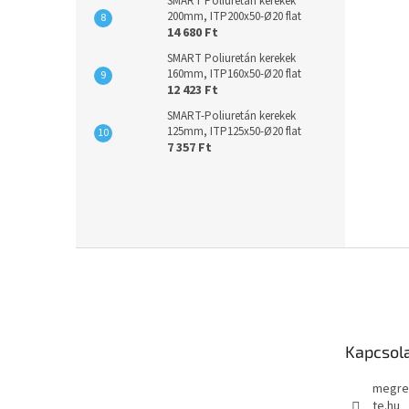
SMART Poliuretán kerekek
200mm, ITP200x50-Ø20 flat
14 680 Ft
SMART Poliuretán kerekek
160mm, ITP160x50-Ø20 flat
12 423 Ft
SMART-Poliuretán kerekek
125mm, ITP125x50-Ø20 flat
7 357 Ft
L
á
b
l
é
Kapcsol
c
megre
te.hu