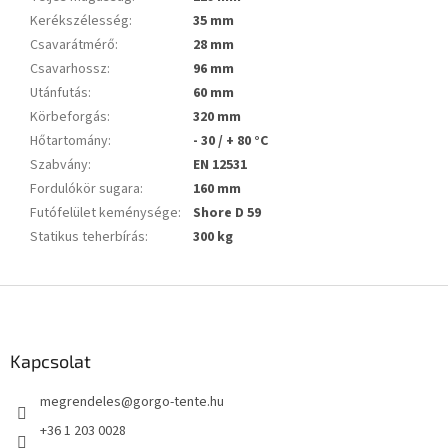
Kerékszélesség
:
35 mm
Csavarátmérő
:
28 mm
Csavarhossz
:
96 mm
Utánfutás
:
60 mm
Körbeforgás
:
320 mm
Hőtartomány
:
- 30 / + 80 °C
Szabvány
:
EN 12531
Fordulókör sugara
:
160 mm
Futófelület keménysége
:
Shore D 59
Statikus teherbírás
:
300 kg
L
á
b
l
Kapcsolat
é
megrendeles
@
gorgo-tente.hu
c
+36 1 203 0028