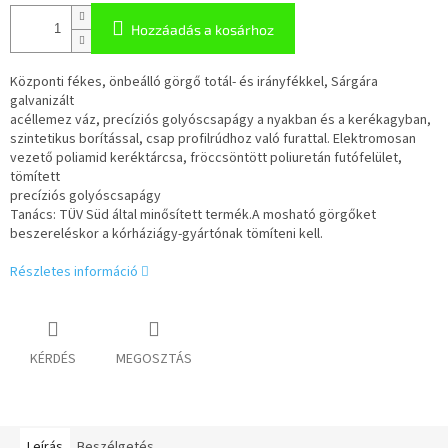
Hozzáadás a kosárhoz
Központi fékes, önbeálló görgő totál- és irányfékkel, Sárgára
galvanizált
acéllemez váz, precíziós golyóscsapágy a nyakban és a kerékagyban,
szintetikus borítással, csap profilrúdhoz való furattal. Elektromosan
vezető poliamid keréktárcsa, fröccsöntött poliuretán futófelület,
tömített
precíziós golyóscsapágy
Tanács: TÜV Süd által minősített termék.A mosható görgőket
beszereléskor a kórháziágy-gyártónak tömíteni kell.
Részletes információ
KÉRDÉS
MEGOSZTÁS
Leírás
Beszélgetés