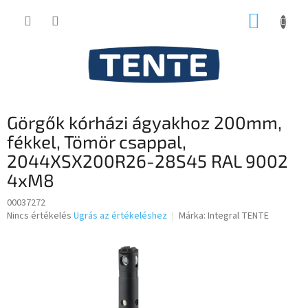
Ugrás
KOSÁR
a
fő
tartalomhoz
Görgők kórházi ágyakhoz 200mm,
fékkel, Tömör csappal,
2044XSX200R26-28S45 RAL 9002
4xM8
00037272
A
Nincs értékelés
Ugrás az értékeléshez
Márka:
Integral TENTE
termék
átlagos
értékelése
5-
ből
0,0
csillag.