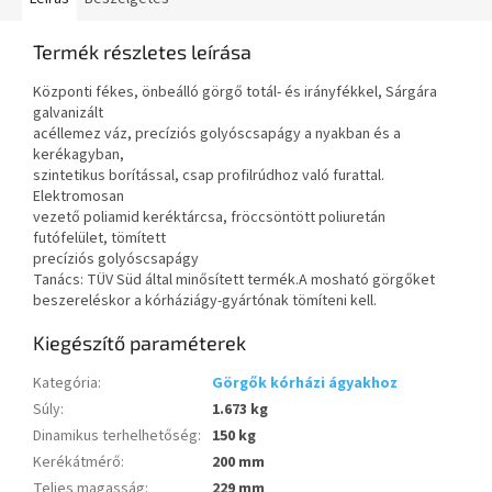
Termék részletes leírása
Központi fékes, önbeálló görgő totál- és irányfékkel, Sárgára
galvanizált
acéllemez váz, precíziós golyóscsapágy a nyakban és a
kerékagyban,
szintetikus borítással, csap profilrúdhoz való furattal.
Elektromosan
vezető poliamid keréktárcsa, fröccsöntött poliuretán
futófelület, tömített
precíziós golyóscsapágy
Tanács: TÜV Süd által minősített termék.A mosható görgőket
beszereléskor a kórháziágy-gyártónak tömíteni kell.
Kiegészítő paraméterek
Kategória
:
Görgők kórházi ágyakhoz
Súly
:
1.673 kg
Dinamikus terhelhetőség
:
150 kg
Kerékátmérő
:
200 mm
Teljes magasság
:
229 mm