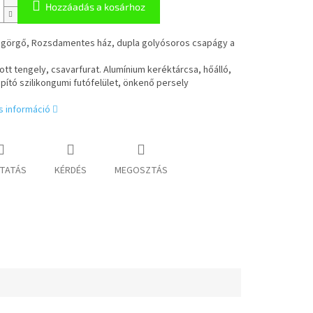
Hozzáadás a kosárhoz
 görgő, Rozsdamentes ház, dupla golyósoros csapágy a
tt tengely, csavarfurat. Alumínium keréktárcsa, hőálló,
apító szilikongumi futófelület, önkenő persely
s információ
TATÁS
KÉRDÉS
MEGOSZTÁS