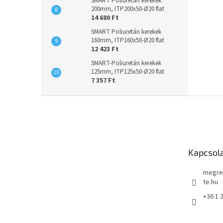
SMART Poliuretán kerekek
200mm, ITP200x50-Ø20 flat
14 680 Ft
SMART Poliuretán kerekek
160mm, ITP160x50-Ø20 flat
12 423 Ft
SMART-Poliuretán kerekek
125mm, ITP125x50-Ø20 flat
7 357 Ft
L
á
b
l
é
Kapcsol
c
megre
te.hu
+36 1 