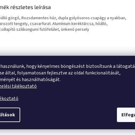
mék részletes leírása
álló görgő, Rozsdamentes ház, dupla golyósoros csapágy a nyakban,
arozott tengely, csavarfurat. Alumínium keréktárcsa, hőálló,
sillapító szilikongumi futófelület, önkenő persely
 használunk, hogy kényelmes böngészést biztosítsunk a látogat
e által, folyamatosan fejlesztve az oldal funkcionalitását,
tményét és használhatóságát.
elési tájékoztató
jékoztató
lítások
Elfo