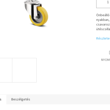
Önbeálló
nyakban,
csavarozo
ütéscsill
Részlete
NYOM
s
Beszélgetés