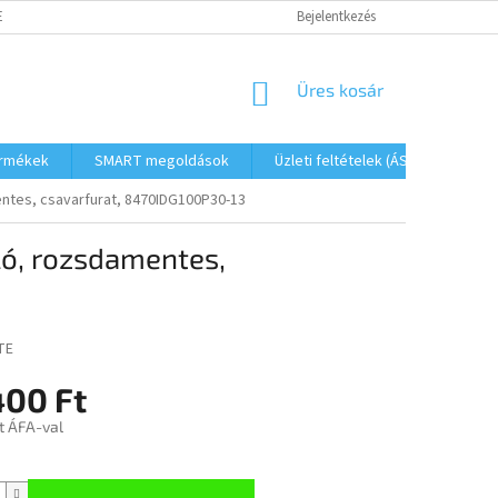
ETŐSÉGEK
FOGYASZTÓVÉDELMI TÁJÉKOZTATÓ
Bejelentkezés
JOGI NYILATKOZAT
KOSÁR
Üres kosár
ermékek
SMART megoldások
Üzleti feltételek (ÁSZF)
Elé
tes, csavarfurat, 8470IDG100P30-13
ó, rozsdamentes,
TE
400 Ft
t ÁFA-val