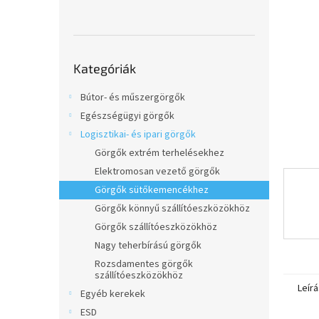
l
Kategóriák
Kategóriák
átugrása
Bútor- és műszergörgők
Egészségügyi görgők
Logisztikai- és ipari görgők
Görgők extrém terhelésekhez
Elektromosan vezető görgők
Görgők sütőkemencékhez
Görgők könnyű szállítóeszközökhöz
Görgők szállítóeszközökhöz
Nagy teherbírású görgők
Rozsdamentes görgők
szállítóeszközökhöz
Leírá
Egyéb kerekek
ESD