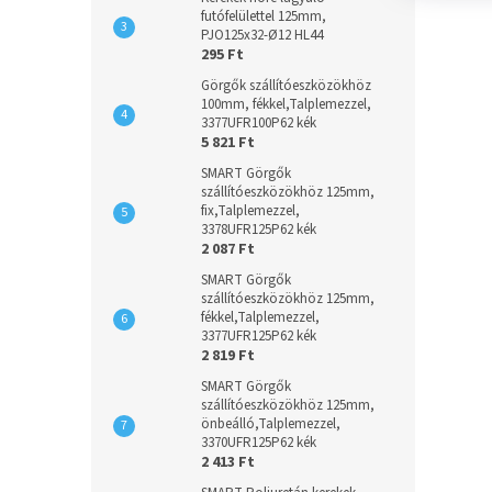
futófelülettel 125mm,
PJO125x32-Ø12 HL44
295 Ft
Görgők szállítóeszközökhöz
100mm, fékkel,Talplemezzel,
3377UFR100P62 kék
5 821 Ft
SMART Görgők
szállítóeszközökhöz 125mm,
fix,Talplemezzel,
3378UFR125P62 kék
2 087 Ft
SMART Görgők
szállítóeszközökhöz 125mm,
fékkel,Talplemezzel,
3377UFR125P62 kék
2 819 Ft
SMART Görgők
szállítóeszközökhöz 125mm,
önbeálló,Talplemezzel,
3370UFR125P62 kék
2 413 Ft