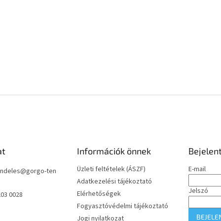
at
Információk önnek
Bejelen
Üzleti feltételek (ÁSZF)
E-mail
ndeles
@
gorgo-ten
Adatkezelési tájékoztató
Jelszó
Elérhetőségek
203 0028
Fogyasztóvédelmi tájékoztató
BEJELE
Jogi nyilatkozat