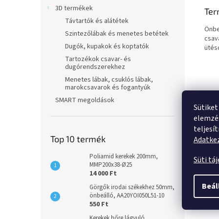
3D termékek
Ter
Távtartók és alátétek
Önbe
Szintezőlábak és menetes betétek
csav
Dugók, kupakok és koptatók
ütésc
Tartozékok csavar- és
dugórendszerekhez
Menetes lábak, csuklós lábak,
marokcsavarok és fogantyúk
SMART megoldások
Sütiket
elemzés
teljesí
Top 10 termék
Adatkez
Poliamid kerekek 200mm,
Süti tá
MMP200x38-Ø25
14 000 Ft
Beál
Görgők irodai székekhez 50mm,
önbeálló, AA20YOI050L51-10
550 Ft
Kerekek hőre lágyuló