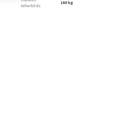
160 kg
teherbírás
: