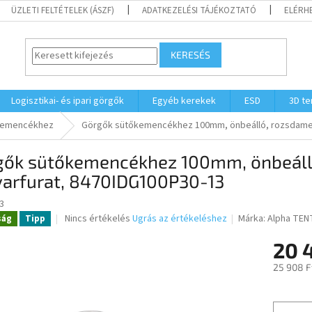
ÜZLETI FELTÉTELEK (ÁSZF)
ADATKEZELÉSI TÁJÉKOZTATÓ
ELÉRH
KERESÉS
Logisztikai- és ipari görgők
Egyéb kerekek
ESD
3D t
kemencékhez
Görgők sütőkemencékhez 100mm, önbeálló, rozsdamen
gők sütőkemencékhez 100mm, önbeáll
varfurat, 8470IDG100P30-13
3
A
Nincs értékelés
Ugrás az értékeléshez
Márka:
Alpha TEN
ság
Tipp
termék
átlagos
20 
értékelése
25 908 F
5-
ből
0,0
csillag.