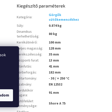
Kiegészítő paraméterek
Görgők
Kategória
:
sütőkemencékhez
Súly
:
0.874 kg
Dinamikus
80 kg
terhelhetőség
:
Kerékátmérő
:
100 mm
Teljes magasság
:
128 mm
Kerékszélesség
:
35 mm
ások
Központi furat
:
13 mm
Utánfutás
:
41 mm
Körbeforgás
:
182 mm
Hőtartomány
:
- 30 / + 250 °C
Szabvány
:
EN 12532
Fordulókör
91 mm
gadom
sugara
:
Futófelület
Shore A 75
keménysége
:
Statikus