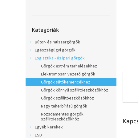
l
Kategóriák
Kategóriák
átugrása
Bútor- és műszergörgők
Egészségügyi görgők
Logisztikai- és ipari görgők
Görgők extrém terhelésekhez
Elektromosan vezető görgők
Görgők sütőkemencékhez
Görgők könnyű szállítóeszközökhöz
Görgők szállítóeszközökhöz
Nagy teherbírású görgők
Rozsdamentes görgők
szállítóeszközökhöz
Kapc
Egyéb kerekek
ESD