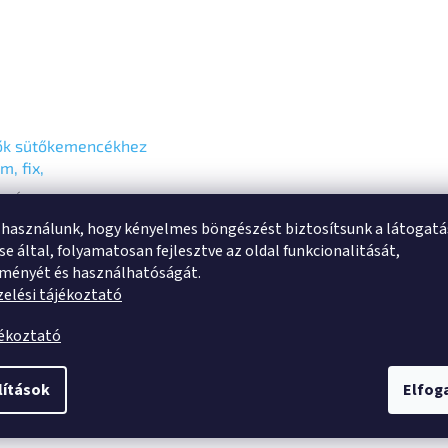
ők sütőkemencékhez
, fix,
amentes,Talplemezzel,
 Ft ÁFA-
BOG100P62
 használunk, hogy kényelmes böngészést biztosítsunk a látogat
2 Ft
Kosárba
e által, folyamatosan fejlesztve az oldal funkcionalitását,
tményét és használhatóságát.
lás görgő, Rozsdamentes
elési tájékoztató
 csavarozott tengely,
mezesrögzítés.hőálló
jékoztató
tikus anyagú kerék,
 persellyel
lítások
Elfo
s
Beszélgetés