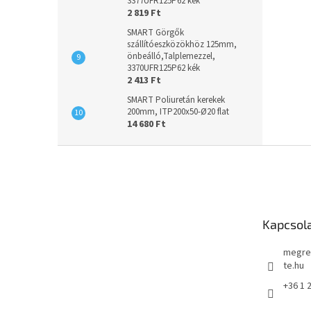
3377UFR125P62 kék
2 819 Ft
SMART Görgők
szállítóeszközökhöz 125mm,
önbeálló,Talplemezzel,
3370UFR125P62 kék
2 413 Ft
SMART Poliuretán kerekek
200mm, ITP200x50-Ø20 flat
14 680 Ft
L
á
b
l
é
Kapcsol
c
megre
te.hu
+36 1 