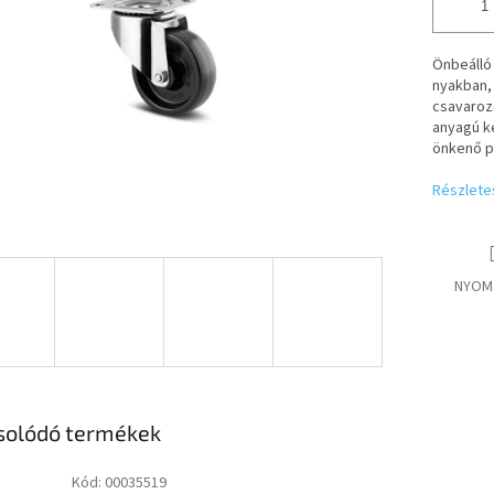
Önbeálló
nyakban,
csavarozo
anyagú k
önkenő p
Részlete
NYOM
solódó termékek
Kód:
00035519