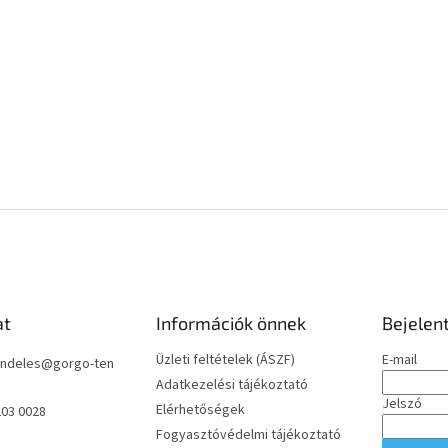
at
Információk önnek
Bejelen
Üzleti feltételek (ÁSZF)
E-mail
ndeles
@
gorgo-ten
Adatkezelési tájékoztató
Jelszó
Elérhetőségek
203 0028
Fogyasztóvédelmi tájékoztató