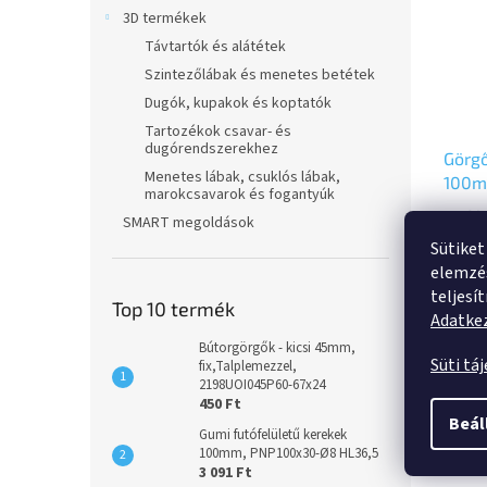
3D termékek
Távtartók és alátétek
Szintezőlábak és menetes betétek
Dugók, kupakok és koptatók
Tartozékok csavar- és
dugórendszerekhez
Görg
Menetes lábak, csuklós lábak,
100mm
marokcsavarok és fogantyúk
rozsd
11 420
SMART megoldások
8478
val
Sütiket
8 99
elemzés
teljesí
Fixvil
Top 10 termék
Adatkez
villa,
talple
Bútorgörgők - kicsi 45mm,
Süti tá
fix,Talplemezzel,
szinte
2198UOI045P60-67x24
önkenő
450 Ft
Beál
Gumi futófelületű kerekek
Leírá
100mm, PNP100x30-Ø8 HL36,5
3 091 Ft