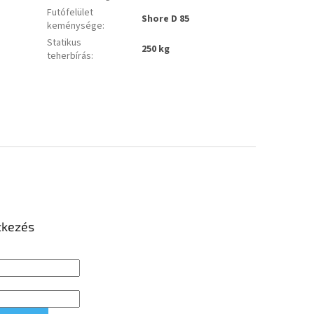
Futófelület
Shore D 85
keménysége
:
Statikus
250 kg
teherbírás
:
tkezés