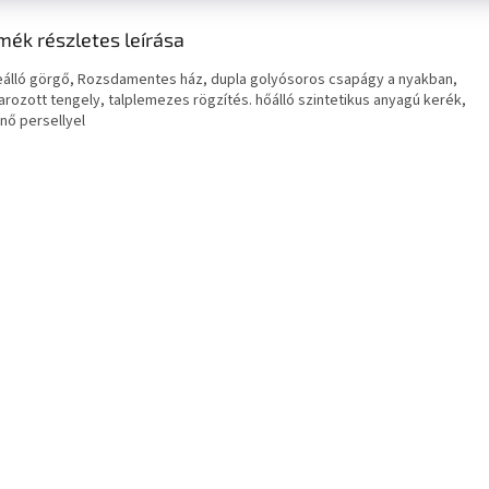
mék részletes leírása
álló görgő, Rozsdamentes ház, dupla golyósoros csapágy a nyakban,
arozott tengely, talplemezes rögzítés. hőálló szintetikus anyagú kerék,
nő persellyel