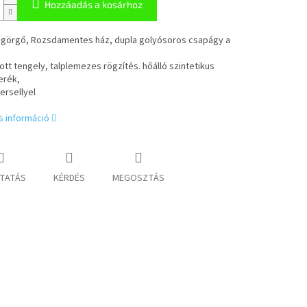
Hozzáadás a kosárhoz
 görgő, Rozsdamentes ház, dupla golyósoros csapágy a
tt tengely, talplemezes rögzítés. hőálló szintetikus
erék,
ersellyel
s információ
TATÁS
KÉRDÉS
MEGOSZTÁS