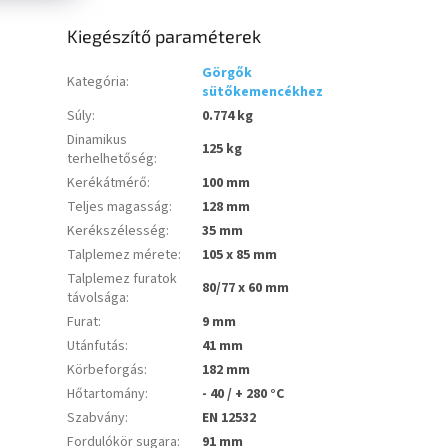
Kiegészítő paraméterek
Görgők
Kategória
:
sütőkemencékhez
Súly
:
0.774 kg
Dinamikus
125 kg
terhelhetőség
:
Kerékátmérő
:
100 mm
Teljes magasság
:
128 mm
Kerékszélesség
:
35 mm
Talplemez mérete
:
105 x 85 mm
Talplemez furatok
80/77 x 60 mm
távolsága
:
Furat
:
9 mm
Utánfutás
:
41 mm
Körbeforgás
:
182 mm
Hőtartomány
:
- 40 / + 280 °C
Szabvány
:
EN 12532
Fordulókör sugara
:
91 mm