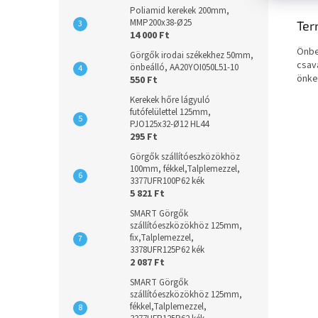
Poliamid kerekek 200mm,
MMP200x38-Ø25
Ter
14 000 Ft
Önbe
Görgők irodai székekhez 50mm,
csav
önbeálló, AA20YOI050L51-10
önke
550 Ft
Kerekek hőre lágyuló
futófelülettel 125mm,
PJO125x32-Ø12 HL44
295 Ft
Görgők szállítóeszközökhöz
100mm, fékkel,Talplemezzel,
3377UFR100P62 kék
5 821 Ft
SMART Görgők
szállítóeszközökhöz 125mm,
fix,Talplemezzel,
3378UFR125P62 kék
2 087 Ft
SMART Görgők
szállítóeszközökhöz 125mm,
fékkel,Talplemezzel,