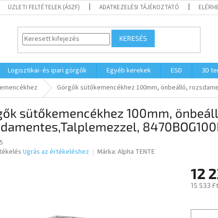
ÜZLETI FELTÉTELEK (ÁSZF)
ADATKEZELÉSI TÁJÉKOZTATÓ
ELÉRH
KERESÉS
Logisztikai- és ipari görgők
Egyéb kerekek
ESD
3D t
kemencékhez
Görgők sütőkemencékhez 100mm, önbeálló, rozsdame
gők sütőkemencékhez 100mm, önbeáll
sdamentes,Talplemezzel, 8470BOG10
5
rtékelés
Ugrás az értékeléshez
Márka:
Alpha TENTE
12 2
ése
15 533 F