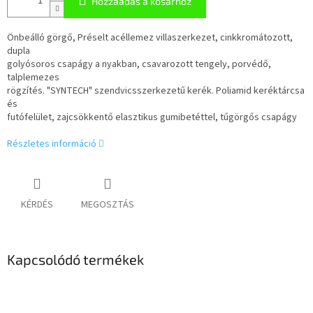
Hozzáadás a kosárhoz
Önbeálló görgő, Préselt acéllemez villaszerkezet, cinkkromátozott,
dupla
golyósoros csapágy a nyakban, csavarozott tengely, porvédő,
talplemezes
rögzítés. "SYNTECH" szendvicsszerkezetű kerék. Poliamid keréktárcsa
és
futófelület, zajcsökkentő elasztikus gumibetéttel, tűgörgős csapágy
Részletes információ
KÉRDÉS
MEGOSZTÁS
Kapcsolódó termékek