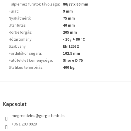
Talplemez furatok távolsága
:
80/77 x 60 mm
Furat
:
9 mm
Nyakátmérő
:
75 mm
Utánfutás
:
40 mm
Körbeforgás
:
205 mm
Hőtartomány
:
- 20 / + 80 °C
Szabvány
:
EN 12532
Fordulókör sugara
:
102.5 mm
Futófelület keménysége
:
Shore D 75
Statikus teherbírás
:
400 kg
L
á
b
l
Kapcsolat
é
megrendeles
@
gorgo-tente.hu
c
+36 1 203 0028