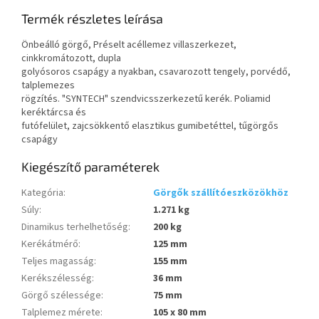
Termék részletes leírása
Önbeálló görgő, Préselt acéllemez villaszerkezet,
cinkkromátozott, dupla
golyósoros csapágy a nyakban, csavarozott tengely, porvédő,
talplemezes
rögzítés. "SYNTECH" szendvicsszerkezetű kerék. Poliamid
keréktárcsa és
futófelület, zajcsökkentő elasztikus gumibetéttel, tűgörgős
csapágy
Kiegészítő paraméterek
Kategória
:
Görgők szállítóeszközökhöz
Súly
:
1.271 kg
Dinamikus terhelhetőség
:
200 kg
Kerékátmérő
:
125 mm
Teljes magasság
:
155 mm
Kerékszélesség
:
36 mm
Görgő szélessége
:
75 mm
Talplemez mérete
:
105 x 80 mm