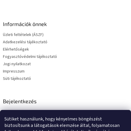
Információk önnek
Üzleti feltételek (ÁSZF)
Adatkezelési tájékoztató
Elérhetőségek
Fogyasztóvédelmi tájékoztató
Jogi nyilatkozat
Impresszum
Süti tájékoztató
Bejelentkezés
E-mail
Sütiket használunk, hogy kényelmes böngészést
Jelszó
biztosítsunk a látogatások elemzése által, folyamatosan