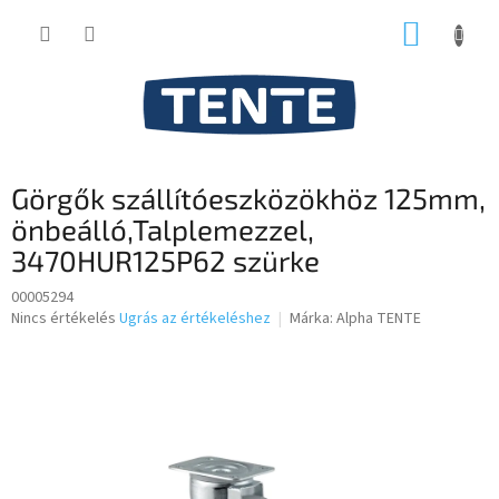
Ugrás
KOSÁR
a
fő
tartalomhoz
Görgők szállítóeszközökhöz 125mm,
önbeálló,Talplemezzel,
3470HUR125P62 szürke
00005294
A
Nincs értékelés
Ugrás az értékeléshez
Márka:
Alpha TENTE
termék
átlagos
értékelése
5-
ből
0,0
csillag.