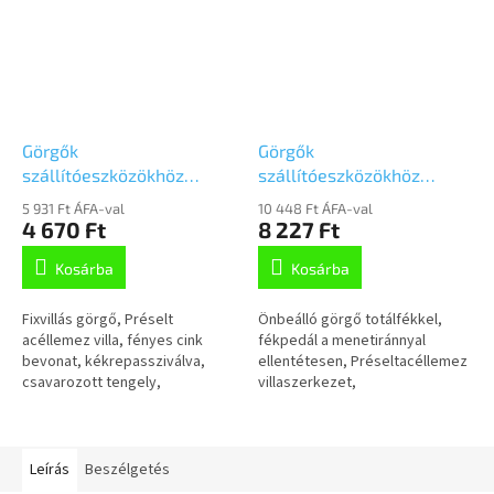
Görgők
Görgők
szállítóeszközökhöz
szállítóeszközökhöz
125mm, fix,Talplemezzel,
125mm,
5 931 Ft ÁFA-val
10 448 Ft ÁFA-val
3478HUR125P62 szürke
fékkel,Talplemezzel,
4 670 Ft
8 227 Ft
3477HUR125P62 szürke
Kosárba
Kosárba
Fixvillás görgő, Préselt
Önbeálló görgő totálfékkel,
acéllemez villa, fényes cink
fékpedál a menetiránnyal
bevonat, kékrepassziválva,
ellentétesen, Préseltacéllemez
csavarozott tengely,
villaszerkezet,
talplemezes
cinkkromátozott, dupla
rögzítés."SYNTECH"
golyósoros csapágy anyakban,
szendvicsszerkezetű kerék.
csavarozott tengely,...
Poliamid...
Leírás
Beszélgetés