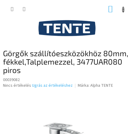
Ugrás
KOSÁR
a
fő
tartalomhoz
Görgők szállítóeszközökhöz 80mm,
fékkel,Talplemezzel, 3477UAR080
piros
00039082
A
Nincs értékelés
Ugrás az értékeléshez
Márka:
Alpha TENTE
termék
átlagos
értékelése
5-
ből
0,0
csillag.