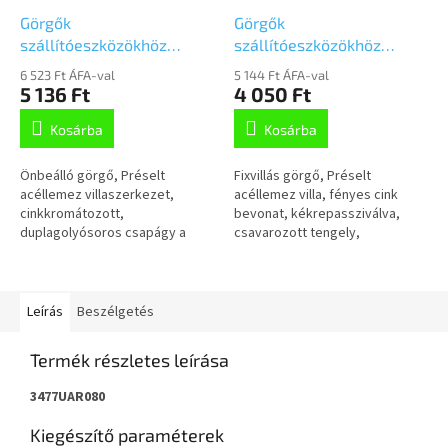
Görgők
Görgők
szállítóeszközökhöz
szállítóeszközökhöz
80mm,
80mm, fix,Talplemezzel,
6 523 Ft ÁFA-val
5 144 Ft ÁFA-val
önbeálló,Talplemezzel,
3478UAR080P62 piros
5 136 Ft
4 050 Ft
3470UAR080P62 piros
Kosárba
Kosárba
Önbeálló görgő, Préselt
Fixvillás görgő, Préselt
acéllemez villaszerkezet,
acéllemez villa, fényes cink
cinkkromátozott,
bevonat, kékrepassziválva,
duplagolyósoros csapágy a
csavarozott tengely,
nyakban, csavarozott tengely,
talplemezes rögzítés.Poliamid
porvédő, talplemezesrögzítés.
keréktárcsa, poliuretán
Poliamid keréktárcsa,...
futófelület, tűgörgős...
Leírás
Beszélgetés
Termék részletes leírása
3477UAR080
Kiegészítő paraméterek