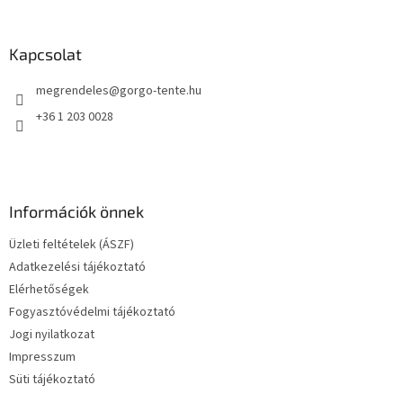
á
b
l
Kapcsolat
é
megrendeles
@
gorgo-tente.hu
c
+36 1 203 0028
Információk önnek
Üzleti feltételek (ÁSZF)
Adatkezelési tájékoztató
Elérhetőségek
Fogyasztóvédelmi tájékoztató
Jogi nyilatkozat
Impresszum
Süti tájékoztató