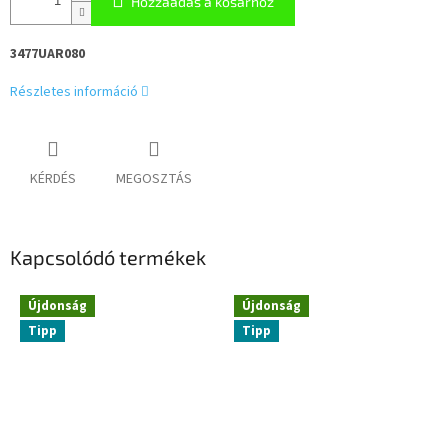
Hozzáadás a kosárhoz
3477UAR080
Részletes információ
KÉRDÉS
MEGOSZTÁS
Kapcsolódó termékek
Újdonság
Újdonság
Tipp
Tipp