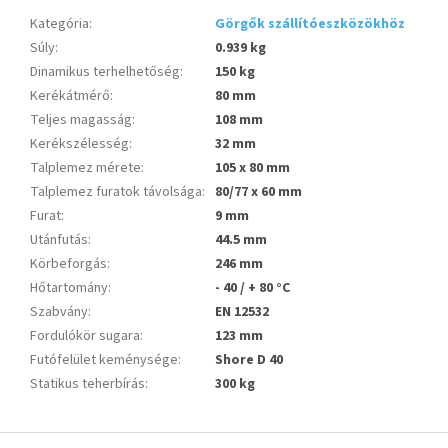
Kategória
:
Görgők szállítóeszközökhöz
Súly
:
0.939 kg
Dinamikus terhelhetőség
:
150 kg
Kerékátmérő
:
80 mm
Teljes magasság
:
108 mm
Kerékszélesség
:
32 mm
Talplemez mérete
:
105 x 80 mm
Talplemez furatok távolsága
:
80/77 x 60 mm
Furat
:
9 mm
Utánfutás
:
44.5 mm
Körbeforgás
:
246 mm
Hőtartomány
:
- 40 / + 80 °C
Szabvány
:
EN 12532
Fordulókör sugara
:
123 mm
Futófelület keménysége
:
Shore D 40
Statikus teherbírás
:
300 kg
L