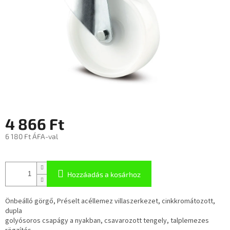
4 866 Ft
6 180 Ft ÁFA-val
Hozzáadás a kosárhoz
Önbeálló görgő, Préselt acéllemez villaszerkezet, cinkkromátozott,
dupla
golyósoros csapágy a nyakban, csavarozott tengely, talplemezes