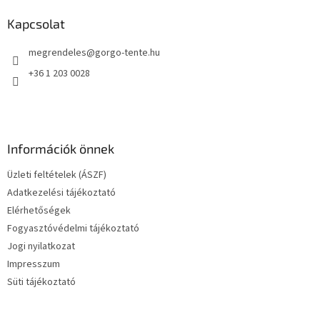
b
l
Kapcsolat
é
megrendeles
@
gorgo-tente.hu
c
+36 1 203 0028
Információk önnek
Üzleti feltételek (ÁSZF)
Adatkezelési tájékoztató
Elérhetőségek
Fogyasztóvédelmi tájékoztató
Jogi nyilatkozat
Impresszum
Süti tájékoztató