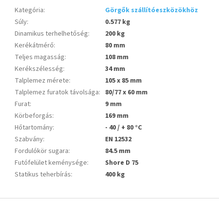
Kategória
:
Görgők szállítóeszközökhöz
Súly
:
0.577 kg
Dinamikus terhelhetőség
:
200 kg
Kerékátmérő
:
80 mm
Teljes magasság
:
108 mm
Kerékszélesség
:
34 mm
Talplemez mérete
:
105 x 85 mm
Talplemez furatok távolsága
:
80/77 x 60 mm
Furat
:
9 mm
Körbeforgás
:
169 mm
Hőtartomány
:
- 40 / + 80 °C
Szabvány
:
EN 12532
Fordulókör sugara
:
84.5 mm
Futófelület keménysége
:
Shore D 75
Statikus teherbírás
:
400 kg
L
á