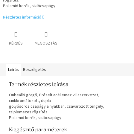
rögzítés.
Poliamid kerék, siklócsapágy
Részletes információ
KÉRDÉS
MEGOSZTÁS
Leírás
Beszélgetés
Termék részletes leírása
Önbeálló görgő, Préselt acéllemez villaszerkezet,
cinkkromátozott, dupla
golyósoros csapágy a nyakban, csavarozott tengely,
talplemezes rögzítés.
Poliamid kerék, siklócsapágy
Kiegészítő paraméterek