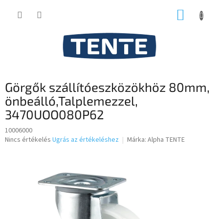
Ugrás
KOSÁR
a
fő
tartalomhoz
Görgők szállítóeszközökhöz 80mm,
önbeálló,Talplemezzel,
3470UOO080P62
10006000
A
Nincs értékelés
Ugrás az értékeléshez
Márka:
Alpha TENTE
termék
átlagos
értékelése
5-
ből
0,0
csillag.