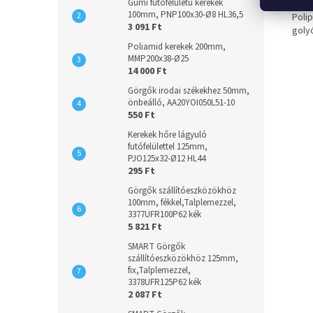
Gumi futófelületű kerekek
100mm, PNP100x30-Ø8 HL36,5
Polip
3 091 Ft
goly
Poliamid kerekek 200mm,
MMP200x38-Ø25
14 000 Ft
Görgők irodai székekhez 50mm,
önbeálló, AA20YOI050L51-10
550 Ft
Kerekek hőre lágyuló
futófelülettel 125mm,
PJO125x32-Ø12 HL44
295 Ft
Görgők szállítóeszközökhöz
100mm, fékkel,Talplemezzel,
3377UFR100P62 kék
5 821 Ft
SMART Görgők
szállítóeszközökhöz 125mm,
fix,Talplemezzel,
3378UFR125P62 kék
2 087 Ft