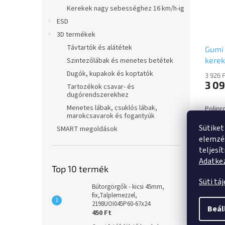
Kerekek nagy sebességhez 16 km/h-ig
ESD
3D termékek
Távtartók és alátétek
Gumi 
kere
Szintezőlábak és menetes betétek
PNP1
Dugók, kupakok és koptatók
3 926 
3 09
Tartozékok csavar- és
dugórendszerekhez
Menetes lábak, csuklós lábak,
Polipr
marokcsavarok és fogantyúk
habosí
Sütiket
futófel
SMART megoldások
precí
elemzés
teljesí
Adatkez
Top 10 termék
Süti tá
Leírá
Bútorgörgők - kicsi 45mm,
fix,Talplemezzel,
2198UOI045P60-67x24
Beál
450 Ft
Ter