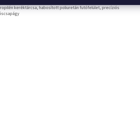
ropilén keréktárcsa, habosított poliuretán futófelület, precíziós
óscsapágy