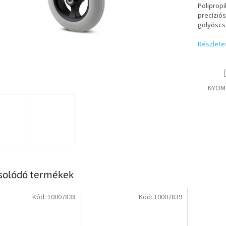
Polipropi
precíziós
golyósc
Részlete
NYOM
solódó termékek
Kód:
10007838
Kód:
10007839