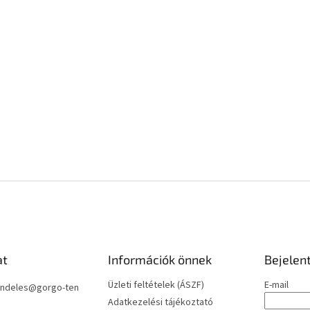
at
Információk önnek
Bejelen
Üzleti feltételek (ÁSZF)
E-mail
ndeles
@
gorgo-ten
Adatkezelési tájékoztató