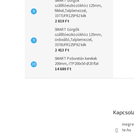
SMART Görgők
szállítóeszközökhöz 125mm,
fékkel,Talplemezzel,
3377UFR125P62 kék
2 819 Ft
SMART Görgők
szállítóeszközökhöz 125mm,
önbeálló,Talplemezzel,
3370UFR125P62 kék
2 413 Ft
SMART Poliuretán kerekek
200mm, ITP200x50-Ø20 flat
14 680 Ft
L
á
b
l
é
Kapcsol
c
megre
te.hu