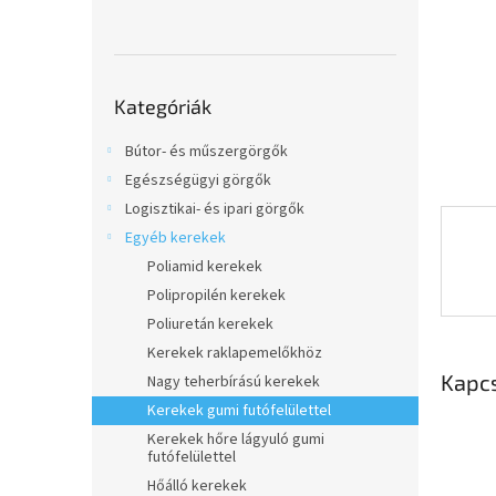
l
Kategóriák
Kategóriák
átugrása
Bútor- és műszergörgők
Egészségügyi görgők
Logisztikai- és ipari görgők
Egyéb kerekek
Poliamid kerekek
Polipropilén kerekek
Poliuretán kerekek
Kerekek raklapemelőkhöz
Kapc
Nagy teherbírású kerekek
Kerekek gumi futófelülettel
Kerekek hőre lágyuló gumi
futófelülettel
Hőálló kerekek