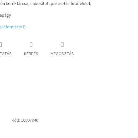
lén keréktárcsa, habosított poliuretán futófelület,
sapágy
s információ
TATÁS
KÉRDÉS
MEGOSZTÁS
Kód:
10007840