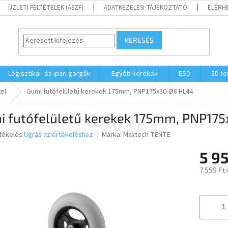
ÜZLETI FELTÉTELEK (ÁSZF)
ADATKEZELÉSI TÁJÉKOZTATÓ
ELÉRH
KERESÉS
Logisztikai- és ipari görgők
Egyéb kerekek
ESD
3D t
el
Gumi futófelületű kerekek 175mm, PNP175x30-Ø8 HL44
i futófelületű kerekek 175mm, PNP17
rtékelés
Ugrás az értékeléshez
Márka:
Maxtech TENTE
5 95
ése
7 559 Ft