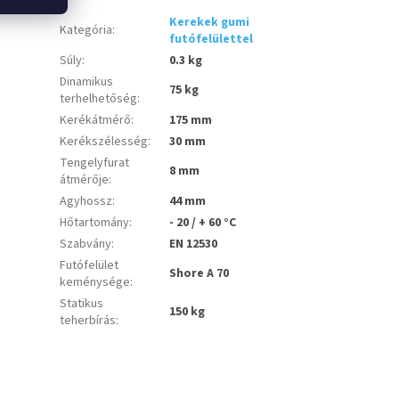
Kerekek gumi
Kategória
:
futófelülettel
Súly
:
0.3 kg
Dinamikus
75 kg
terhelhetőség
:
Kerékátmérő
:
175 mm
Kerékszélesség
:
30 mm
Tengelyfurat
8 mm
átmérője
:
Agyhossz
:
44 mm
Hőtartomány
:
- 20 / + 60 °C
Szabvány
:
EN 12530
Futófelület
Shore A 70
keménysége
:
Statikus
150 kg
teherbírás
: