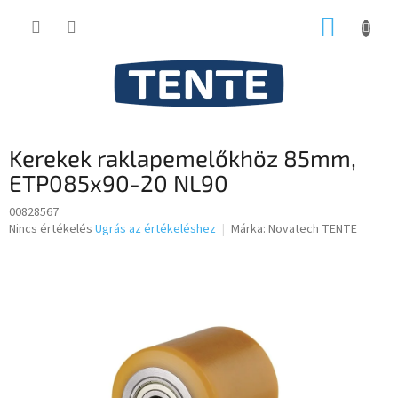
Ugrás
KOSÁR
a
fő
tartalomhoz
Kerekek raklapemelőkhöz 85mm,
ETP085x90-20 NL90
00828567
A
Nincs értékelés
Ugrás az értékeléshez
Márka:
Novatech TENTE
termék
átlagos
értékelése
5-
ből
0,0
csillag.