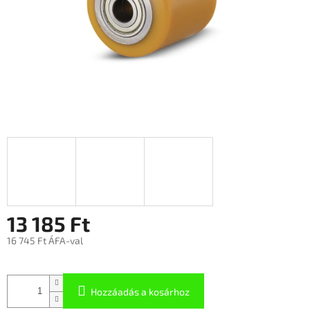
13 185 Ft
16 745 Ft ÁFA-val
Hozzáadás a kosárhoz