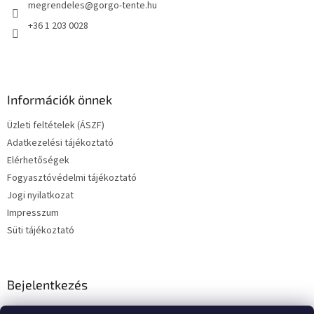
megrendeles
@
gorgo-tente.hu
c
+36 1 203 0028
Információk önnek
Üzleti feltételek (ÁSZF)
Adatkezelési tájékoztató
Elérhetőségek
Fogyasztóvédelmi tájékoztató
Jogi nyilatkozat
Impresszum
Süti tájékoztató
Bejelentkezés
E-mail