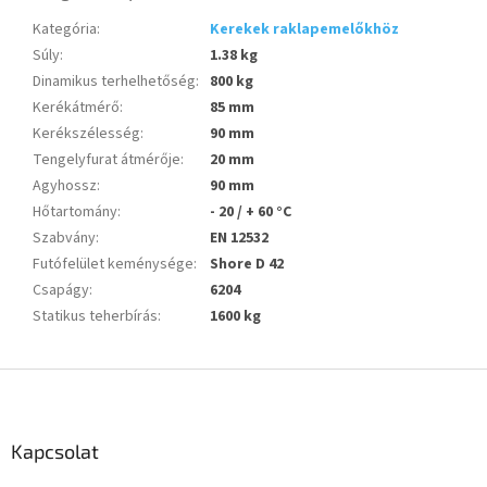
Kategória
:
Kerekek raklapemelőkhöz
Súly
:
1.38 kg
Dinamikus terhelhetőség
:
800 kg
Kerékátmérő
:
85 mm
Kerékszélesség
:
90 mm
Tengelyfurat átmérője
:
20 mm
Agyhossz
:
90 mm
Hőtartomány
:
- 20 / + 60 °C
Szabvány
:
EN 12532
Futófelület keménysége
:
Shore D 42
Csapágy
:
6204
Statikus teherbírás
:
1600 kg
L
á
b
l
Kapcsolat
é