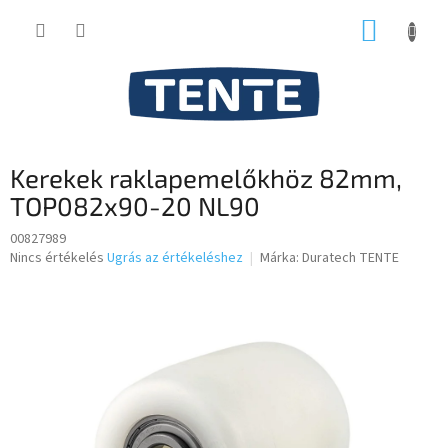
Ugrás
KOSÁR
a
fő
tartalomhoz
Kerekek raklapemelőkhöz 82mm,
TOP082x90-20 NL90
00827989
A
Nincs értékelés
Ugrás az értékeléshez
Márka:
Duratech TENTE
termék
átlagos
értékelése
5-
ből
0,0
csillag.