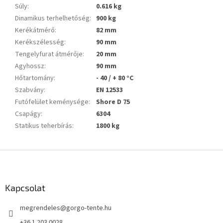
Súly
:
0.616 kg
Dinamikus terhelhetőség
:
900 kg
Kerékátmérő
:
82 mm
Kerékszélesség
:
90 mm
Tengelyfurat átmérője
:
20 mm
Agyhossz
:
90 mm
Hőtartomány
:
- 40 / + 80 °C
Szabvány
:
EN 12533
Futófelület keménysége
:
Shore D 75
Csapágy
:
6304
Statikus teherbírás
:
1800 kg
L
á
b
l
Kapcsolat
é
megrendeles
@
gorgo-tente.hu
c
+36 1 203 0028