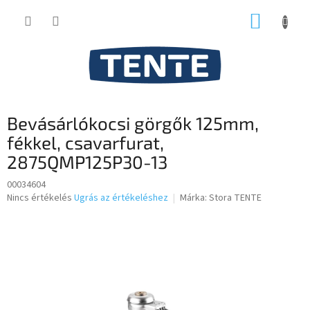
Ugrás
KOSÁR
a
fő
tartalomhoz
Bevásárlókocsi görgők 125mm,
fékkel, csavarfurat,
2875QMP125P30-13
00034604
A
Nincs értékelés
Ugrás az értékeléshez
Márka:
Stora TENTE
termék
átlagos
értékelése
5-
ből
0,0
csillag.