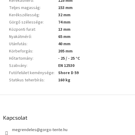
Kerékátmérő
:
125 mm
Teljes magasság
:
153 mm
Kerékszélesség
:
32 mm
Görgő szélessége
:
74 mm
Központi furat
:
13 mm
Nyakátmérő
:
65 mm
Utánfutás
:
40 mm
Körbeforgás
:
205 mm
Hőtartomány
:
- 25 / - 25 °C
Szabvány
:
EN 12530
Futófelület keménysége
:
Shore D 59
Statikus teherbírás
:
160 kg
L
á
b
l
Kapcsolat
é
megrendeles
@
gorgo-tente.hu
c