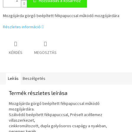
Hozzáadás a kosárhoz
Mozgójárda görgő beépített fékpapuccsal működő mozgójárdára
Részletes információ
KÉRDÉS
MEGOSZTÁS
Leírás
Beszélgetés
Termék részletes leírása
Mozgójárda görgő beépített fékpapuccsal működő
mozgójárdára.
Szálvédő beépített fékpapuccsal, Préselt acéllemez
villaszerkezet,
cinkkromátozott, dupla golyósoros csapágy a nyakban,
peremes kerék