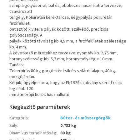
szimpla golyósorral, bal és jobbkezes használatra tervezve,
csavarozott
tengely, Poliuretán keréktárcsa, négypályás poliuretán
futófelület,
öntisztító kivitel a pályák között, szálvédő, precíziós
golyóscsapágy. A
pályák közötti távolság kb 4,5 mm, a futófelületek szélessége
kb. 4 mm.
A következő méretekhez tervezve: nyomtáv kb. 2,75 mm,
horonyszélesség: kb. 5,7 mm, horonymélység > 10 mm.
Tanács:
Teherbírás 80 kg görgőnként sík és szilárd talajon, 40 kg.
mozgójárdán.
Kérjük, figyeljen arra, hogy az EN1929 szabvány szerint csak
legalább 120
mm átmérőjű kerék használható.
Kiegészítő paraméterek
Kategória
:
Bútor- és műszergörgők
Súly
:
0.733 kg
Dinamikus terhelhetőség
:
80 kg