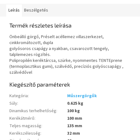
Leírás
Beszélgetés
Termék részletes leírása
Önbeálló görgő, Préselt acéllemez villaszerkezet,
cinkkromátozott, dupla
golyósoros csapágy a nyakban, csavarozott tengely,
talplemezes rögzítés.
Polipropilén keréktárcsa, szürke, nyommentes TENTEprene
(termoplasztikus gumi), szálvédő, precíziós golyóscsapágy ,
szálvédővel
Kiegészítő paraméterek
Kategória
:
Műszergörgők
Súly
:
0.625 kg
Dinamikus terhelhetőség
:
100 kg
Kerékátmérő
:
100 mm
Teljes magasság
:
135 mm
Kerékszélesség
:
32 mm