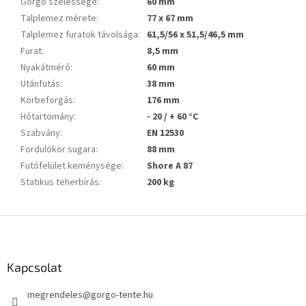
Görgő szélessége
:
60 mm
Talplemez mérete
:
77 x 67 mm
Talplemez furatok távolsága
:
61,5/56 x 51,5/46,5 mm
Furat
:
8,5 mm
Nyakátmérő
:
60 mm
Utánfutás
:
38 mm
Körbeforgás
:
176 mm
Hőtartomány
:
- 20 / + 60 °C
Szabvány
:
EN 12530
Fordulókör sugara
:
88 mm
Futófelület keménysége
:
Shore A 87
Statikus teherbírás
:
200 kg
L
á
b
l
Kapcsolat
é
megrendeles
@
gorgo-tente.hu
c