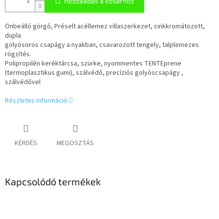
Hozzáadás a kosárhoz
Önbeálló görgő, Préselt acéllemez villaszerkezet, cinkkromátozott,
dupla
golyósoros csapágy a nyakban, csavarozott tengely, talplemezes
rögzítés.
Polipropilén keréktárcsa, szürke, nyommentes TENTEprene
(termoplasztikus gumi), szálvédő, precíziós golyóscsapágy ,
szálvédővel
Részletes információ
KÉRDÉS
MEGOSZTÁS
Kapcsolódó termékek