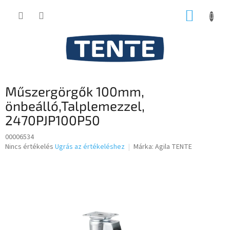
Ugrás
KOSÁR
a
fő
tartalomhoz
Műszergörgők 100mm,
önbeálló,Talplemezzel,
2470PJP100P50
00006534
A
Nincs értékelés
Ugrás az értékeléshez
Márka:
Agila TENTE
termék
átlagos
értékelése
5-
ből
0,0
csillag.