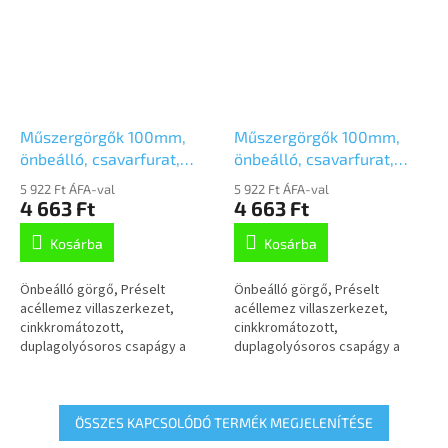
Műszergörgők 100mm,
Műszergörgők 100mm,
önbeálló, csavarfurat,
önbeálló, csavarfurat,
2470PJP100P30-11
2470PJP100P30-13
5 922 Ft ÁFA-val
5 922 Ft ÁFA-val
4 663 Ft
4 663 Ft
Kosárba
Kosárba
Önbeálló görgő, Préselt
Önbeálló görgő, Préselt
acéllemez villaszerkezet,
acéllemez villaszerkezet,
cinkkromátozott,
cinkkromátozott,
duplagolyósoros csapágy a
duplagolyósoros csapágy a
nyakban, csavarozott tengely,
nyakban, csavarozott tengely,
csavarfurat.Polipropilén
csavarfurat.Polipropilén
keréktárcsa, szürke,...
keréktárcsa, szürke,...
ÖSSZES KAPCSOLÓDÓ TERMÉK MEGJELENÍTÉSE