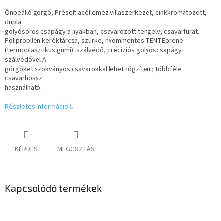
Önbeálló görgő, Préselt acéllemez villaszerkezet, cinkkromátozott,
dupla
golyósoros csapágy a nyakban, csavarozott tengely, csavarfurat.
Polipropilén keréktárcsa, szürke, nyommentes TENTEprene
(termoplasztikus gumi), szálvédő, precíziós golyóscsapágy ,
szálvédővel A
görgőket szokványos csavarokkal lehet rögzíteni; többféle
csavarhossz
használható.
Részletes információ
KÉRDÉS
MEGOSZTÁS
Kapcsolódó termékek