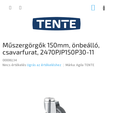
Ugrás
KOSÁR
a
fő
tartalomhoz
Műszergörgők 150mm, önbeálló,
csavarfurat, 2470PJP150P30-11
00006134
A
Nincs értékelés
Ugrás az értékeléshez
Márka:
Agila TENTE
termék
átlagos
értékelése
5-
ből
0,0
csillag.