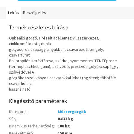
Leírás
Beszélgetés
Termék részletes leírása
Önbeálló görgő, Préselt acéllemez villaszerkezet,
cinkkromátozott, dupla
golyósoros csapágy a nyakban, csavarozott tengely,
csavarfurat.
Polipropilén keréktárcsa, szürke, nyommentes TENTEprene
(termoplasztikus gumi), szálvédő, precíziós golyóscsapágy ,
szálvédővel A
görgőket szokványos csavarokkal lehet rögzíteni; többféle
csavarhossz
használható.
Kiegészítő paraméterek
Kategória
:
Műszergörgők
Súly
:
0.833 kg
Dinamikus terhelhetőség
:
100 kg
Kerékátmérő
:
150 mm