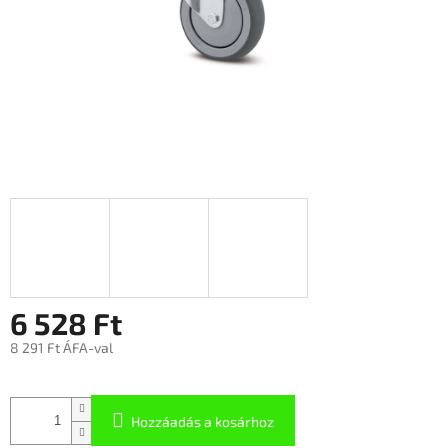
6 528 Ft
8 291 Ft ÁFA-val
Hozzáadás a kosárhoz