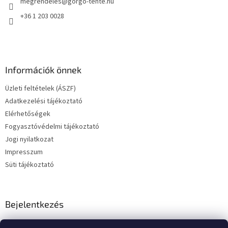
megrendeles
@
gorgo-tente.hu
c
+36 1 203 0028
Információk önnek
Üzleti feltételek (ÁSZF)
Adatkezelési tájékoztató
Elérhetőségek
Fogyasztóvédelmi tájékoztató
Jogi nyilatkozat
Impresszum
Süti tájékoztató
Bejelentkezés
E-mail