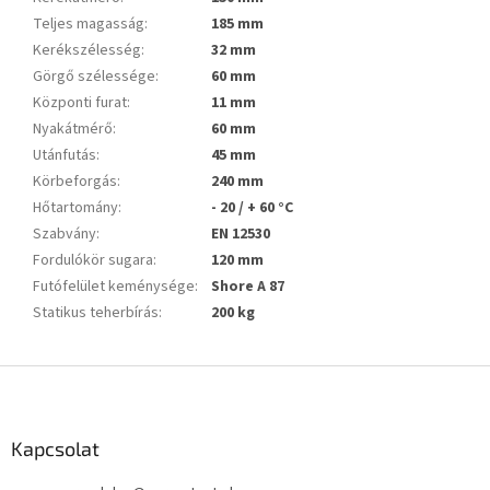
Teljes magasság
:
185 mm
Kerékszélesség
:
32 mm
Görgő szélessége
:
60 mm
Központi furat
:
11 mm
Nyakátmérő
:
60 mm
Utánfutás
:
45 mm
Körbeforgás
:
240 mm
Hőtartomány
:
- 20 / + 60 °C
Szabvány
:
EN 12530
Fordulókör sugara
:
120 mm
Futófelület keménysége
:
Shore A 87
Statikus teherbírás
:
200 kg
L
á
b
l
Kapcsolat
é