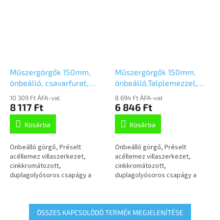
Műszergörgők 150mm,
Műszergörgők 150mm,
önbeálló, csavarfurat,
önbeálló,Talplemezzel,
2470PJP150P30-13
2470PJP150P50
10 309 Ft ÁFA-val
8 694 Ft ÁFA-val
8 117 Ft
6 846 Ft
Kosárba
Kosárba
Önbeálló görgő, Préselt
Önbeálló görgő, Préselt
acéllemez villaszerkezet,
acéllemez villaszerkezet,
cinkkromátozott,
cinkkromátozott,
duplagolyósoros csapágy a
duplagolyósoros csapágy a
nyakban, csavarozott tengely,
nyakban, csavarozott tengely,
csavarfurat.Polipropilén
talplemezes
keréktárcsa, szürke,...
rögzítés.Polipropilén
keréktárcsa, szürke,...
ÖSSZES KAPCSOLÓDÓ TERMÉK MEGJELENÍTÉSE